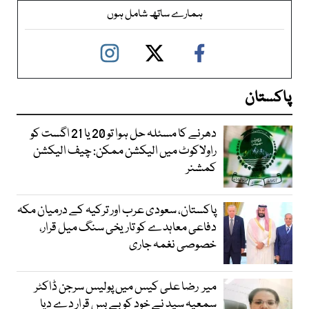
ہمارے ساتھ شامل ہوں
پاکستان
دھرنے کا مسئلہ حل ہوا تو 20 یا 21 اگست کو
راولاکوٹ میں الیکشن ممکن: چیف الیکشن
کمشنر
پاکستان، سعودی عرب اور ترکیہ کے درمیان مکہ
دفاعی معاہدے کو تاریخی سنگ میل قرار،
خصوصی نغمہ جاری
میر رضا علی کیس میں پولیس سرجن ڈاکٹر
سمعیہ سید نے خود کو بے بس قرار دے دیا