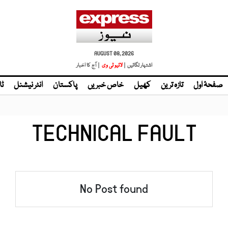
AUGUST 08, 2026
اشتہار لگائیں |
لائیو ٹی وی
| آج کا اخبار
صفحۂ اول
تازہ ترین
کھیل
خاص خبریں
پاکستان
انٹر نیشنل
ٹا
TECHNICAL FAULT
No Post found