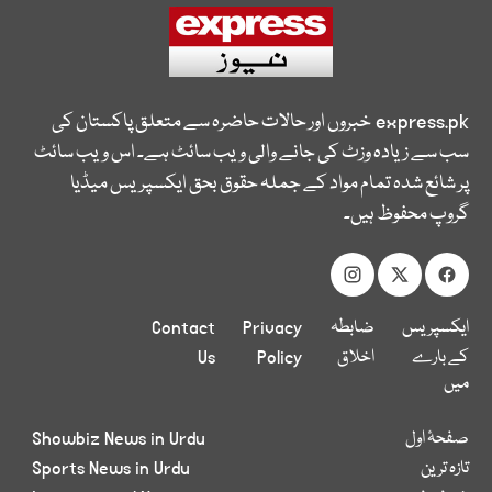
express.pk
خبروں اور حالات حاضرہ سے متعلق پاکستان کی
سب سے زیادہ وزٹ کی جانے والی ویب سائٹ ہے۔ اس ویب سائٹ
پر شائع شدہ تمام مواد کے جملہ حقوق بحق ایکسپریس میڈیا
گروپ محفوظ ہیں۔
ایکسپریس
ضابطہ
Privacy
Contact
کے بارے
اخلاق
Policy
Us
میں
صفحۂ اول
Showbiz News in Urdu
تازہ ترین
Sports News in Urdu