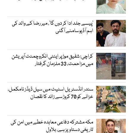
’پیسے جلد ادا کر دوں گا‘، میر رضا کے والد کی
اہم آڈیو سامنے آگئی
کراچی: شفیق موڑ پر اینٹی انکروچمنٹ آپریشن
میں مزاحمت، 33 ملزمان گرفتار
سندر انڈسٹریل اسٹیٹ میں سیل ڈیڈز نامکمل،
خزانے کو 70 کروڑ سے زائد کا نقصان
مکہ مشترکہ دفاعی معاہدہ خطے میں امن کی
تاریخی دستاویز ہے، بلاول