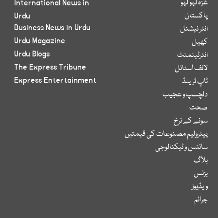
غزہ لہو لہو
International News in
پاکستان
Urdu
Business News in Urdu
انٹر نیشنل
Urdu Magazine
کھیل
Urdu Blogs
انٹرٹینمنٹ
The Express Tribune
لائف اسٹائل
Express Entertainment
ٹاپ ٹرینڈ
دلچسپ و عجیب
صحت
سونے کے نرخ
پیٹرولیم مصنوعات کی قیمتیں
سائنس و ٹیکنالوجی
بلاگ
بزنس
ویڈیوز
جرائم