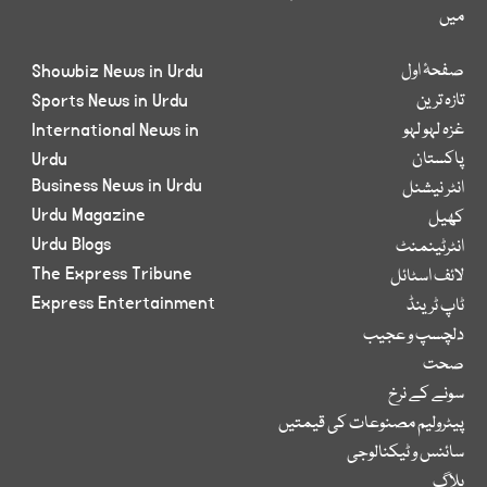
میں
صفحۂ اول
Showbiz News in Urdu
تازہ ترین
Sports News in Urdu
غزہ لہو لہو
International News in
پاکستان
Urdu
Business News in Urdu
انٹر نیشنل
Urdu Magazine
کھیل
Urdu Blogs
انٹرٹینمنٹ
The Express Tribune
لائف اسٹائل
Express Entertainment
ٹاپ ٹرینڈ
دلچسپ و عجیب
صحت
سونے کے نرخ
پیٹرولیم مصنوعات کی قیمتیں
سائنس و ٹیکنالوجی
بلاگ