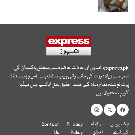
express.pk
خبروں اور حالات حاضرہ سے متعلق پاکستان کی
سب سے زیادہ وزٹ کی جانے والی ویب سائٹ ہے۔ اس ویب سائٹ
پر شائع شدہ تمام مواد کے جملہ حقوق بحق ایکسپریس میڈیا
گروپ محفوظ ہیں۔
ایکسپریس
ضابطہ
Privacy
Contact
کے بارے
اخلاق
Policy
Us