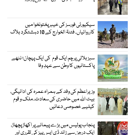
سیکیورٹی فورسز کی خیبر پختونخوا میں
کارروائیاں، فتنۃ الخوارج کے 10 دہشتگرد ہلاک
سبز ہلالی پرچم ایک قوم کی ایک پہچان؛ ننھے
پاکستانیوں کا وطن سے عہدِ وفا
وزیراعظم کی وفد کے ہمراہ عمرہ کی ادائیگی،
بیت اللہ میں حاضری کی سعادت، ملک و قوم
کیلیے خصوصی دعائیں
پنجاب پولیس میں بڑے پیمانے پر اکھاڑ پچھاڑ،
ایک درجن سے زائد ڈی ایس پیز کی تقرری اور