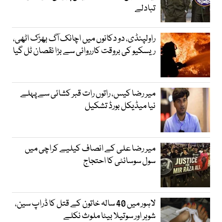
تبادلے
راولپنڈی، دو دکانوں میں اچانک آگ بھڑک اٹھی،
ریسکیو کی بروقت کارروائی سے بڑا نقصان ٹل گیا
میر رضا کیس، راتوں رات قبر کشائی سے پہلے
نیا میڈیکل بورڈ تشکیل
میر رضا علی کے انصاف کیلیے کراچی میں
سول سوسائٹی کا احتجاج
لاہور میں 40 سالہ خاتون کے قتل کا ڈراپ سین،
شوہر اور سوتیلا بیٹا ملوث نکلے