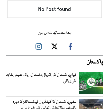
No Post found
ہمارے ساتھ شامل ہوں
پاکستان
قیامِ پاکستان کی لازوال داستان، ایک عینی شاہد
کی زبانی
سفیرِ پاکستان کا کیلڈرون ٹیکسٹائلز کا دورہ،
پاک امریکا تجارتی تعاون کے فروغ پر زور