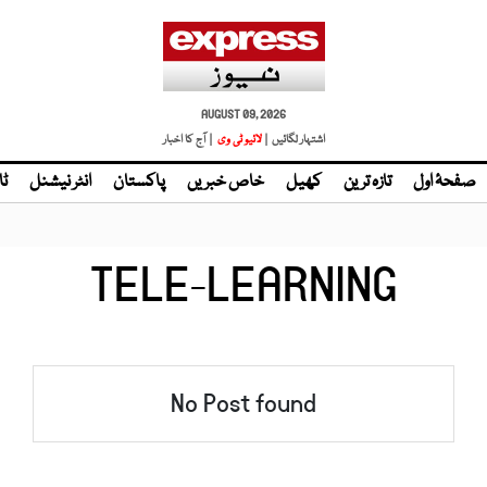
AUGUST 09, 2026
اشتہار لگائیں |
لائیو ٹی وی
| آج کا اخبار
صفحۂ اول
تازہ ترین
کھیل
خاص خبریں
پاکستان
انٹر نیشنل
ٹا
TELE-LEARNING
No Post found