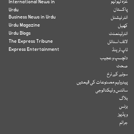
غزہ لہو لہو
International News in
پاکستان
Urdu
Business News in Urdu
انٹر نیشنل
Urdu Magazine
کھیل
Urdu Blogs
انٹرٹینمنٹ
The Express Tribune
لائف اسٹائل
Express Entertainment
ٹاپ ٹرینڈ
دلچسپ و عجیب
صحت
سونے کے نرخ
پیٹرولیم مصنوعات کی قیمتیں
سائنس و ٹیکنالوجی
بلاگ
بزنس
ویڈیوز
جرائم