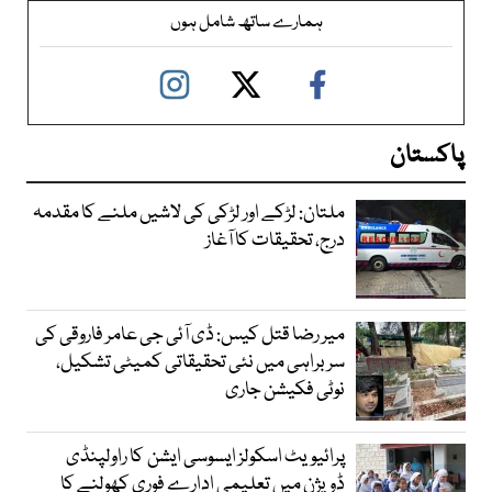
ہمارے ساتھ شامل ہوں
پاکستان
ملتان: لڑکے اور لڑکی کی لاشیں ملنے کا مقدمہ
درج، تحقیقات کا آغاز
میر رضا قتل کیس: ڈی آئی جی عامر فاروقی کی
سربراہی میں نئی تحقیقاتی کمیٹی تشکیل،
نوٹی فکیشن جاری
پرائیویٹ اسکولز ایسوسی ایشن کا راولپنڈی
ڈویژن میں تعلیمی ادارے فوری کھولنے کا