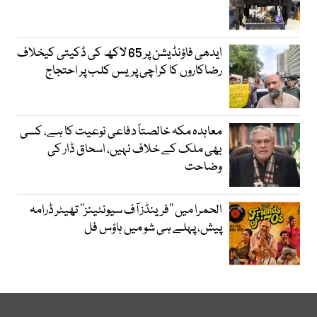
ایدھی فاؤنڈیشن پر 65 لاکھ کی ڈکیتی کیخلاف
رضاکاروں کا کراچی پریس کلب پر احتجاج
معاہدہ مکہ خالصتاً دفاعی نوعیت کا ہے، کسی
بھی ملک کے خلاف نہیں، اسحاق ڈار کی
وضاحت
الحمرا میں ’’فرینڈز آف سیونٹینز‘‘ تھیٹر ڈرامہ
پیش، پہلے ہی شو میں ہاؤس فل