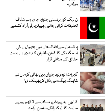
مطالبہ
ن لیگ کو زبردستی جتوایا جا رہا ہے شفاف
تحقیقات کرائی جائیں، پیپلز پارٹی آزاد کشمیر
پاکستان سے افغانستان میں ہتھیاروں کی
اسمگلنگ کا افغان طالبان کا دعویٰ بے بنیاد،
حقائق کے منافی قرار
گجرات؛ نومولود جڑواں بہن بھائی کو ماں نے
شاپنگ بیگ میں ڈال کر پھینک دیا
کراچی ایئرپورٹ پر مسافر سے لاکھوں روپے
مالیت کا الیکٹرانک سامان برآمد