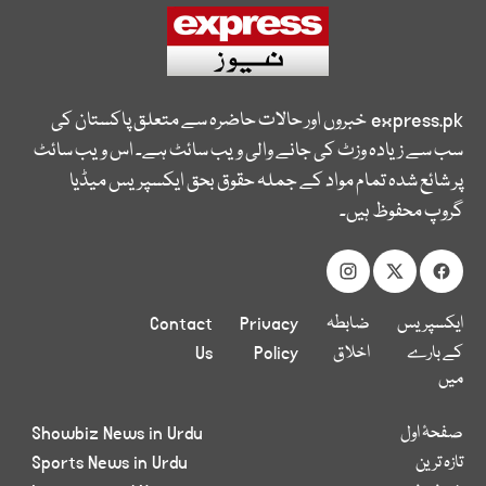
express.pk
خبروں اور حالات حاضرہ سے متعلق پاکستان کی
سب سے زیادہ وزٹ کی جانے والی ویب سائٹ ہے۔ اس ویب سائٹ
پر شائع شدہ تمام مواد کے جملہ حقوق بحق ایکسپریس میڈیا
گروپ محفوظ ہیں۔
ایکسپریس
ضابطہ
Privacy
Contact
کے بارے
اخلاق
Policy
Us
میں
صفحۂ اول
Showbiz News in Urdu
تازہ ترین
Sports News in Urdu