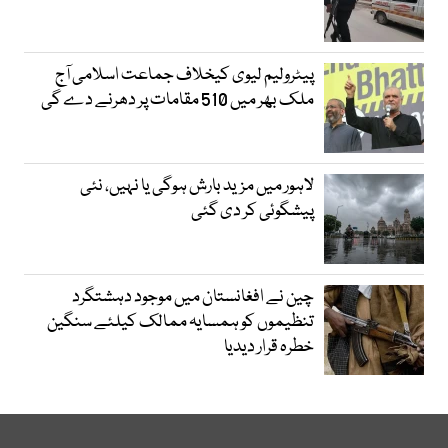
پیٹرولیم لیوی کیخلاف جماعت اسلامی آج
ملک بھر میں 510 مقامات پر دھرنے دے گی
لاہور میں مزید بارش ہوگی یا نہیں، نئی
پیشگوئی کر دی گئی
چین نے افغانستان میں موجود دہشتگرد
تنظیموں کو ہمسایہ ممالک کیلئے سنگین
خطرہ قرار دیدیا