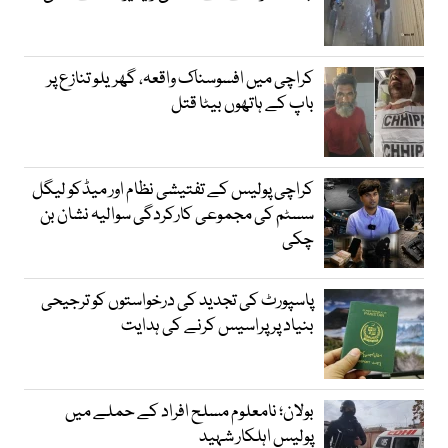
کراچی میں افسوسناک واقعہ، گھریلو تنازع پر
باپ کے ہاتھوں بیٹا قتل
کراچی پولیس کے تفتیشی نظام اور میڈکو لیگل
سسٹم کی مجموعی کارکردگی سوالیہ نشان بن
چکی
پاسپورٹ کی تجدید کی درخواستوں کو ترجیحی
بنیاد پر پراسیس کرنے کی ہدایت
بولان؛ نامعلوم مسلح افراد کے حملے میں
پولیس اہلکار شہید