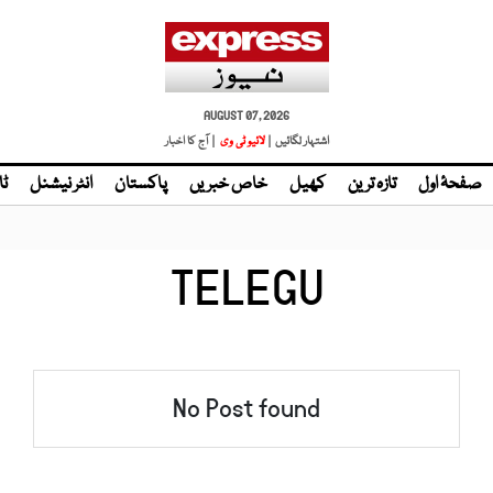
AUGUST 07, 2026
اشتہار لگائیں |
لائیو ٹی وی
| آج کا اخبار
صفحۂ اول
تازہ ترین
کھیل
خاص خبریں
پاکستان
انٹر نیشنل
ٹا
TELEGU
No Post found