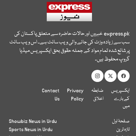
express.pk
خبروں اور حالات حاضرہ سے متعلق پاکستان کی
سب سے زیادہ وزٹ کی جانے والی ویب سائٹ ہے۔ اس ویب سائٹ
پر شائع شدہ تمام مواد کے جملہ حقوق بحق ایکسپریس میڈیا
گروپ محفوظ ہیں۔
ایکسپریس
ضابطہ
Privacy
Contact
کے بارے
اخلاق
Policy
Us
میں
صفحۂ اول
Showbiz News in Urdu
تازہ ترین
Sports News in Urdu