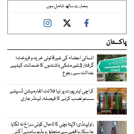
ہمارے ساتھ شامل ہوں
پاکستان
انسانی اعضاء کی غیرقانونی خرید و فروخت؛
گرفتار 3غیر ملکی باشندوں کا ضمانت کیلیے
عدالت سے رجوع
کراچی ایئرپورٹ پر نیا فلائٹ انفارمیشن ڈسپلے
سسٹم نصب کرنے کا فیصلہ، ٹینڈر جاری
راولپنڈی؛ لاپتا بچی کا تاحال کوئی سراغ نہ لگایا
جا سکا، واقعے سے متعلق ویڈیو سامنے آگئی