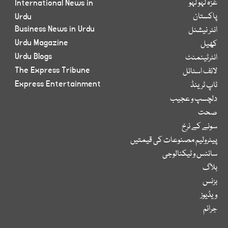
غزہ لہو لہو
International News in
پاکستان
Urdu
Business News in Urdu
انٹر نیشنل
Urdu Magazine
کھیل
Urdu Blogs
انٹرٹینمنٹ
The Express Tribune
لائف اسٹائل
Express Entertainment
ٹاپ ٹرینڈ
دلچسپ و عجیب
صحت
سونے کے نرخ
پیٹرولیم مصنوعات کی قیمتیں
سائنس و ٹیکنالوجی
بلاگ
بزنس
ویڈیوز
جرائم