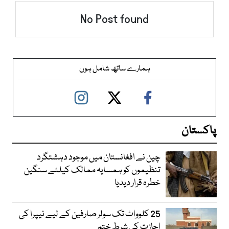
No Post found
ہمارے ساتھ شامل ہوں
پاکستان
چین نے افغانستان میں موجود دہشتگرد
تنظیموں کو ہمسایہ ممالک کیلئے سنگین
خطرہ قرار دیدیا
25 کلوواٹ تک سولر صارفین کے لیے نیپرا کی
اجازت کی شرط ختم