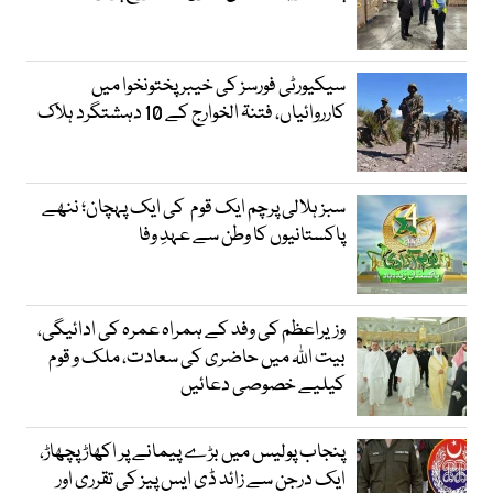
سیکیورٹی فورسز کی خیبر پختونخوا میں
کارروائیاں، فتنۃ الخوارج کے 10 دہشتگرد ہلاک
سبز ہلالی پرچم ایک قوم کی ایک پہچان؛ ننھے
پاکستانیوں کا وطن سے عہدِ وفا
وزیراعظم کی وفد کے ہمراہ عمرہ کی ادائیگی،
بیت اللہ میں حاضری کی سعادت، ملک و قوم
کیلیے خصوصی دعائیں
پنجاب پولیس میں بڑے پیمانے پر اکھاڑ پچھاڑ،
ایک درجن سے زائد ڈی ایس پیز کی تقرری اور