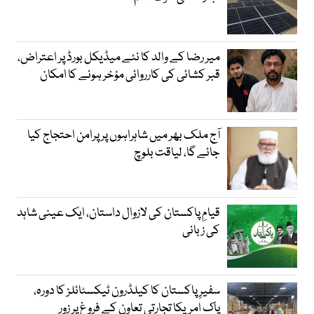
میر رضا کے والد کا نئے میڈیکل بورڈ پر اعتراض،
قبر کشائی کی کارروائی مؤخر ہونے کا امکان
آج ملک بھر میں شاہراہوں پر پرامن احتجاج کیا
جائے گا، لیاقت بلوچ
قیامِ پاکستان کی لازوال داستان، ایک عینی شاہد
کی زبانی
سفیرِ پاکستان کا کیلڈرون ٹیکسٹائلز کا دورہ،
پاک امریکا تجارتی تعاون کے فروغ پر زور