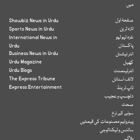
میں
صفحۂ اول
Showbiz News in Urdu
تازہ ترین
Sports News in Urdu
غزہ لہو لہو
International News in
پاکستان
Urdu
Business News in Urdu
انٹر نیشنل
Urdu Magazine
کھیل
Urdu Blogs
انٹرٹینمنٹ
The Express Tribune
لائف اسٹائل
Express Entertainment
ٹاپ ٹرینڈ
دلچسپ و عجیب
صحت
سونے کے نرخ
پیٹرولیم مصنوعات کی قیمتیں
سائنس و ٹیکنالوجی
بلاگ