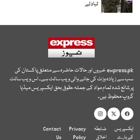
تبادلے
express.pk
خبروں اور حالات حاضرہ سے متعلق پاکستان کی
سب سے زیادہ وزٹ کی جانے والی ویب سائٹ ہے۔ اس ویب سائٹ
پر شائع شدہ تمام مواد کے جملہ حقوق بحق ایکسپریس میڈیا
گروپ محفوظ ہیں۔
ایکسپریس
ضابطہ
Privacy
Contact
کے بارے
اخلاق
Policy
Us