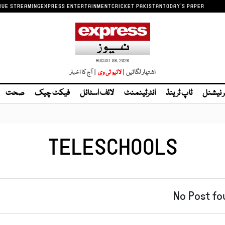
IVE STREAMING
EXPRESS ENTERTAINMENT
CRICKET PAKISTAN
TODAY'S PAPER
AUGUST 08, 2026
اشتہار لگائیں |
| آج کا اخبار
ر نیشنل
ٹاپ ٹرینڈ
انٹرٹینمنٹ
لائف اسٹائل
فیکٹ چیک
صحت
TELESCHOOLS
No Post fo