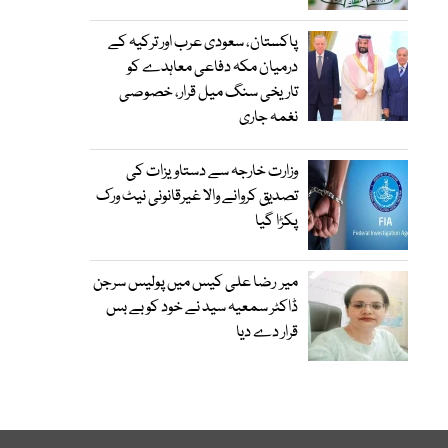
پاکستان، سعودی عرب اور ترکیہ کے
درمیان مکہ دفاعی معاہدے کو
تاریخی سنگ میل قرار، خصوصی
نغمہ جاری
وزارت خارجہ سے دستاویزات کی
تصدیق کروانے والا غیرقانونی نیٹ ورک
پکڑا گیا
میر رضا علی کیس میں پولیس سرجن
ڈاکٹر سمعیہ سید نے خود کو بے بس
قرار دے دیا