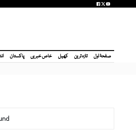
صفحۂ اول
تازہ ترین
کھیل
خاص خبریں
پاکستان
انٹ
und