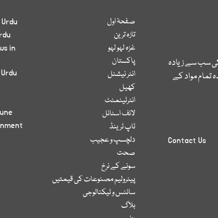
صفحۂ اول
 Urdu
تازہ ترین
rdu
غزہ لہو لہو
ws in
پاکستان
کی سب سے زیادہ
 Urdu
انٹر نیشنل
 تمام مواد کے
کھیل
انٹرٹینمنٹ
bune
لائف اسٹائل
inment
ٹاپ ٹرینڈ
دلچسپ و عجیب
Contact Us
صحت
سونے کے نرخ
پیٹرولیم مصنوعات کی قیمتیں
سائنس و ٹیکنالوجی
بلاگ