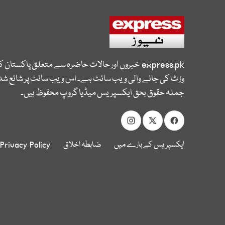
express.pk
خبروں اور حالات حاضرہ سے متعلق پاکستان 
وزٹ کی جانے والی ویب سائٹ ہے۔ اس ویب سائٹ پر شائع شدہ
جملہ حقوق بحق ایکسپریس میڈیا گروپ محفوظ ہیں۔
ایکسپریس کے بارے میں
ضابطہ اخلاق
Privacy Policy