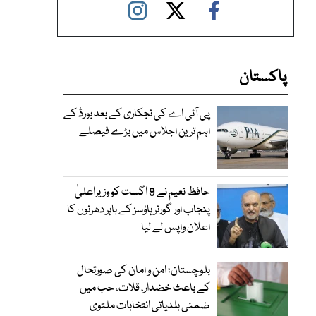
پاکستان
پی آئی اے کی نجکاری کے بعد بورڈ کے
اہم ترین اجلاس میں بڑے فیصلے
حافظ نعیم نے 9 اگست کو وزیراعلیٰ
پنجاب اور گورنر ہاؤسز کے باہر دھرنوں کا
اعلان واپس لے لیا
بلوچستان؛ امن و امان کی صورتحال
کے باعث خضدار، قلات، حب میں
ضمنی بلدیاتی انتخابات ملتوی