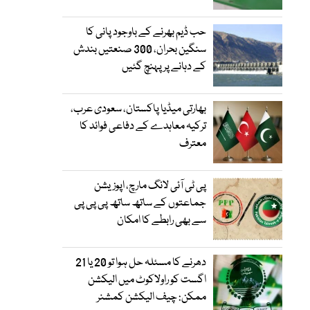
حب ڈیم بھرنے کے باوجود پانی کا
سنگین بحران، 300 صنعتیں بندش
کے دہانے پر پہنچ گئیں
بھارتی میڈیا پاکستان، سعودی عرب،
ترکیہ معاہدے کے دفاعی فوائد کا
معترف
پی ٹی آئی لانگ مارچ، اپوزیشن
جماعتوں کے ساتھ ساتھ پی پی پی
سے بھی رابطے کا امکان
دھرنے کا مسئلہ حل ہوا تو 20 یا 21
اگست کو راولاکوٹ میں الیکشن
ممکن: چیف الیکشن کمشنر