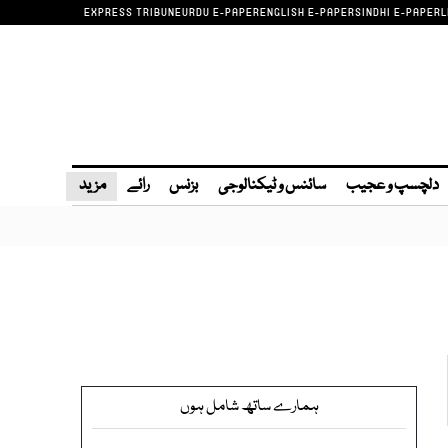
EXPRESS TRIBUNE
URDU E-PAPER
ENGLISH E-PAPER
SINDHI E-PAPER
L
دلچسپ و عجیب
سائنس و ٹیکنالوجی
بزنس
رائے
مزید
ہمارے ساتھ شامل ہوں