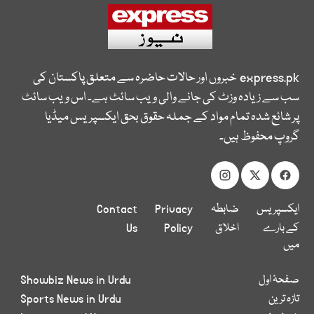
express.pk
خبروں اور حالات حاضرہ سے متعلق پاکستان کی
سب سے زیادہ وزٹ کی جانے والی ویب سائٹ ہے۔ اس ویب سائٹ
پر شائع شدہ تمام مواد کے جملہ حقوق بحق ایکسپریس میڈیا
گروپ محفوظ ہیں۔
ایکسپریس
ضابطہ
Privacy
Contact
کے بارے
اخلاق
Policy
Us
میں
صفحۂ اول
Showbiz News in Urdu
تازہ ترین
Sports News in Urdu