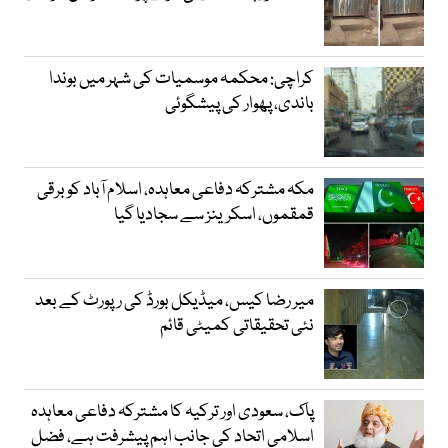
کراچی: محکمہ موسمیات کی شہر میں بوندا
باندی، پھوار کی پیشگوئی
مکہ مشترکہ دفاعی معاہدہ، اسلام آباد کو برقی
قمقموں، اسکرینز سے سجادیا گیا
میر رضا کیس، میڈیکل بورڈ کی رپورٹ کے بعد
نئی تحقیقاتی کمیٹی قائم
پاک، سعودی اور ترکیہ کا مشترکہ دفاعی معاہدہ
اسلامی اتحاد کی جانب اہم پیشرفت ہے، فضل