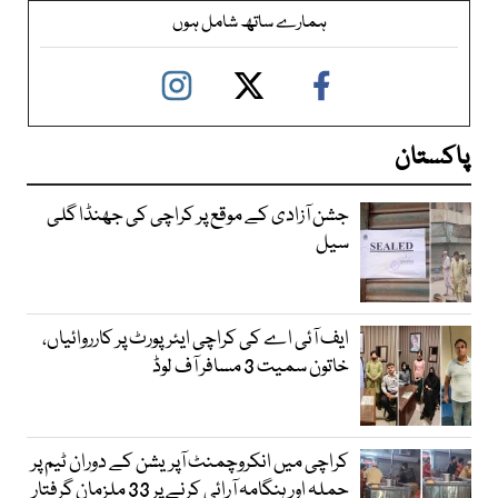
ہمارے ساتھ شامل ہوں
پاکستان
جشن آزادی کے موقع پر کراچی کی جھنڈا گلی
سیل
ایف آئی اے کی کراچی ایئرپورٹ پر کارروائیاں،
خاتون سمیت 3 مسافر آف لوڈ
کراچی میں انکروچمنٹ آپریشن کے دوران ٹیم پر
حملہ اور ہنگامہ آرائی کرنے پر 33 ملزمان گرفتار