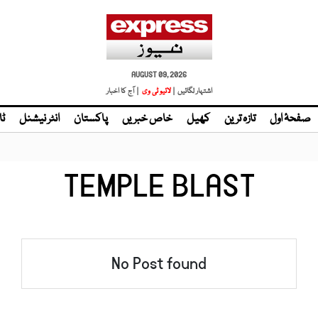
AUGUST 09, 2026
اشتہار لگائیں |
لائیو ٹی وی
| آج کا اخبار
صفحۂ اول
تازہ ترین
کھیل
خاص خبریں
پاکستان
انٹر نیشنل
ٹا
TEMPLE BLAST
No Post found