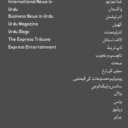
غزہ لہو لہو
International News in
پاکستان
Urdu
Business News in Urdu
انٹر نیشنل
Urdu Magazine
کھیل
Urdu Blogs
انٹرٹینمنٹ
The Express Tribune
لائف اسٹائل
Express Entertainment
ٹاپ ٹرینڈ
دلچسپ و عجیب
صحت
سونے کے نرخ
پیٹرولیم مصنوعات کی قیمتیں
سائنس و ٹیکنالوجی
بلاگ
بزنس
ویڈیوز
جرائم