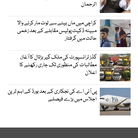
الرحمان
کراچی میں ماں بیٹے سے لوٹ مار کرنے والا
مبینہ ڈکیت پولیس مقابلے کے بعد زخمی
حالت میں گرفتار
گڈز ٹرانسپورٹ کی ملک گیر ہڑتال کا آغاز،
مطالبات کی منظوری تک جاری رکھنے کا
اعلان
پی آئی اے کی نجکاری کے بعد بورڈ کے اہم ترین
اجلاس میں بڑے فیصلے