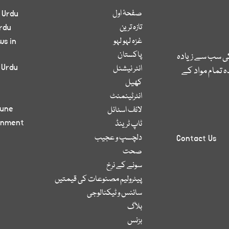
صفحۂ اول
 Urdu
تازہ ترین
rdu
غزہ لہو لہو
ws in
پاکستان
کی سب سے زیادہ
 Urdu
انٹر نیشنل
 تمام مواد کے
کھیل
انٹرٹینمنٹ
bune
لائف اسٹائل
inment
ٹاپ ٹرینڈ
دلچسپ و عجیب
Contact Us
صحت
سونے کے نرخ
پیٹرولیم مصنوعات کی قیمتیں
سائنس و ٹیکنالوجی
بلاگ
بزنس