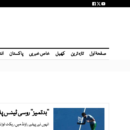
صفحۂ اول
تازہ ترین
کھیل
خاص خبریں
پاکستان
انٹ
’’بدتمیز’’ روسی ٹینس پلیئر کو 76 ہزار 
انہوں نے پہلے راؤنڈ میں ریکٹ توڑنے سے قبل 5 بار نیٹ پر