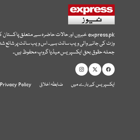
express.pk
خبروں اور حالات حاضرہ سے متعلق پاکستان 
وزٹ کی جانے والی ویب سائٹ ہے۔ اس ویب سائٹ پر شائع شدہ
جملہ حقوق بحق ایکسپریس میڈیا گروپ محفوظ ہیں۔
ایکسپریس کے بارے میں
ضابطہ اخلاق
Privacy Policy