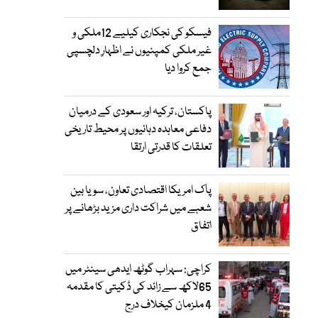
فیسکو کی نجکاری کیلیے 12ملکی و
غیر ملکی کمپنیوں نے اظہارِ دلچسپی
جمع کروا دیا
پاکستان، ترکیہ اور سعودی کے درمیان
دفاعی معاہدہ دہائیوں پر محیط تاریخی
تعلقات کا قدرتی ارتقا
پاک امریکا اقتصادی تعاون، سویا بین
شعبے میں شراکت داری مزید بڑھانے پر
اتفاق
کراچی: سہراب گوٹھ ایدھی سینٹر میں
65لاکھ سے زائد کی ڈکیتی کا مقدمہ
4 ملزمان کیخلاف درج