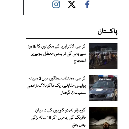
پاکستان
کراچی: لائنز ایریا کے مکینوں کا 15 روز
سے پانی کی فراہمی معطل ہونے پر
احتجاج
کراچی: مختلف علاقوں میں 3 مبینہ
پولیس مقابلے، ایک ڈاکو ہلاک، زخمی
سمیت 3 گرفتار
گوجرانوالہ: دو گروپوں کے درمیان
فائرنگ کی زد میں آکر 19 سالہ لڑکی
جاں بحق