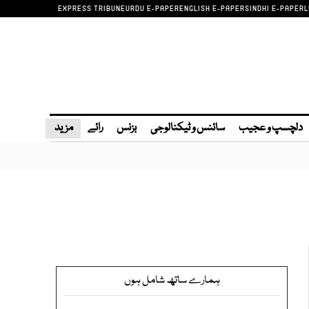
EXPRESS TRIBUNE
URDU E-PAPER
ENGLISH E-PAPER
SINDHI E-PAPER
L
دلچسپ و عجیب
سائنس و ٹیکنالوجی
بزنس
رائے
مزید
ہمارے ساتھ شامل ہوں