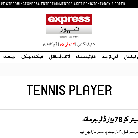
IVE STREAMING
EXPRESS ENTERTAINMENT
CRICKET PAKISTAN
TODAY'S PAPER
AUGUST 08, 2026
اشتہار لگائیں |
| آج کا اخبار
ر نیشنل
ٹاپ ٹرینڈ
انٹرٹینمنٹ
لائف اسٹائل
فیکٹ چیک
صحت
TENNIS PLAYER
ڈالر جرمانہ
 اسے مارا بھی تھا