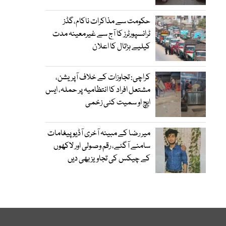
حکومت سے مذاکرات ناکام،گڈز
ٹرانسپورٹرز کا آج سے غیرمعینہ مدت
کیلیے ہڑتال کا اعلان
کراچی: تجاوزات کے خلاف آپریشن،
مشتعل افراد کا انتظامیہ پر حملہ، ایس
ایچ او سمیت کئی زخمی
میر رضا کے مبینہ آخری آڈیو پیغامات
سامنے آگئے، رقم وصولی اور لاکھوں
کے چیکس کی تجاویز بھی دیں