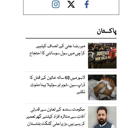
پاکستان
میر رضا علی کے انصاف کیلیے
کراچی میں سول سوسائٹی کا احتجاج
لاہور میں 40 سالہ خاتون کے قتل کا
ڈراپ سین، شوہر اور سوتیلا بیٹا ملوث
نکلے
حکومت سندھ کے تعاون سے قدرتی
آفات سے متاثرہ افراد کیلئے گھر تعمیر
کر رہے ہیں، وزیراعلیٰ گلگت بلتستان