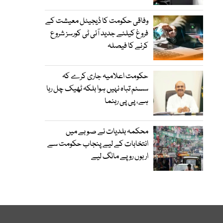
وفاقی حکومت کا ڈیجیٹل معیشت کے
فروغ کیلئے جدید آئی ٹی کورسز شروع
کرنے کا فیصلہ
حکومت اعلامیہ جاری کرے کہ
سسٹم تباہ نہیں ہوا بلکہ ٹھیک چل رہا
ہے، پی پی رہنما
محکمہ بلدیات نے صوبے میں
انتخابات کے لیے پنجاب حکومت سے
اربوں روپے مانگ لیے