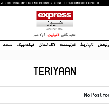
IVE STREAMING
EXPRESS ENTERTAINMENT
CRICKET PAKISTAN
TODAY'S PAPER
AUGUST 07, 2026
اشتہار لگائیں |
لائیو ٹی وی
| آج کا اخبار
ر نیشنل
ٹاپ ٹرینڈ
انٹرٹینمنٹ
لائف اسٹائل
فیکٹ چیک
صحت
TERIYAAN
No Post fo