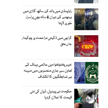
راولپنڈی میں والد کے ساتھ گاڑی میں
بیٹھنے کے دوران 6 سالہ بچی پراسرار
طور پر لاپتا
کراچی میں ڈکیتی مزاحمت پر چوکیدار
جاں بحق
خیبرپختونخوا میں عالمی بینک کے
تعاون سے جاری منصوبوں میں مبینہ
بے ضابطگیوں کا انکشاف
حکومت نے پیٹرول، ڈیزل کی نئی
قیمت کا اعلان کردیا