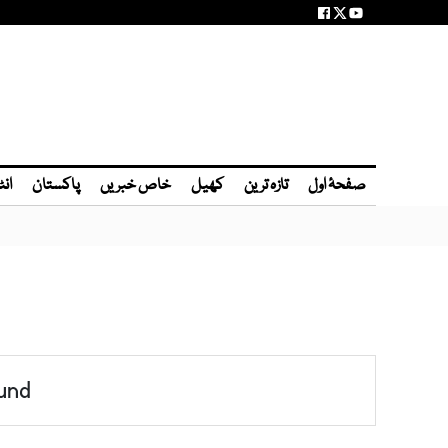
صفحۂ اول
تازہ ترین
کھیل
خاص خبریں
پاکستان
انٹ
und