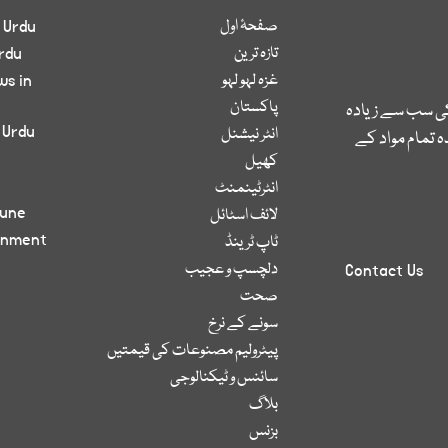
صفحۂ اول
 Urdu
تازہ ترین
rdu
غزہ لہو لہو
ws in
پاکستان
کی سب سے زیادہ
 Urdu
انٹر نیشنل
 تمام مواد کے
کھیل
انٹرٹینمنٹ
bune
لائف اسٹائل
inment
ٹاپ ٹرینڈ
دلچسپ و عجیب
Contact Us
صحت
سونے کے نرخ
پیٹرولیم مصنوعات کی قیمتیں
سائنس و ٹیکنالوجی
بلاگ
بزنس