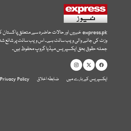
express.pk
خبروں اور حالات حاضرہ سے متعلق پاکستان 
وزٹ کی جانے والی ویب سائٹ ہے۔ اس ویب سائٹ پر شائع شدہ
جملہ حقوق بحق ایکسپریس میڈیا گروپ محفوظ ہیں۔
ایکسپریس کے بارے میں
ضابطہ اخلاق
Privacy Policy