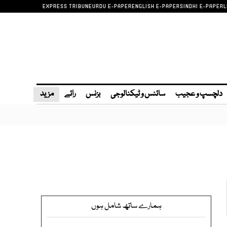
EXPRESS TRIBUNE
URDU E-PAPER
ENGLISH E-PAPER
SINDHI E-PAPER
L
دلچسپ و عجیب
سائنس و ٹیکنالوجی
بزنس
رائے
مزید
ہمارے ساتھ شامل ہوں