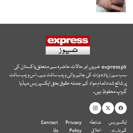
express.pk
خبروں اور حالات حاضرہ سے متعلق پاکستان کی
سب سے زیادہ وزٹ کی جانے والی ویب سائٹ ہے۔ اس ویب سائٹ
پر شائع شدہ تمام مواد کے جملہ حقوق بحق ایکسپریس میڈیا
گروپ محفوظ ہیں۔
ایکسپریس
ضابطہ
Privacy
Contact
کے بارے
اخلاق
Policy
Us