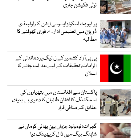
نوٹی فکیشن جاری
پرائیویٹ اسکولز ایسوسی ایشن کا راولپنڈی
ڈویژن میں تعلیمی ادارے فوری کھولنے کا
مطالبہ
پی پی آزاد کشمیر کے ن لیگ پر دھاندلی کے
الزامات، تحقیقات کے لیے عدالت جانے کا
اعلان
پاکستان سے افغانستان میں ہتھیاروں کی
اسمگلنگ کا افغان طالبان کا دعویٰ بے بنیاد،
حقائق کے منافی قرار
گجرات؛ نومولود جڑواں بہن بھائی کو ماں نے
شاپنگ بیگ میں ڈال کر پھینک دیا