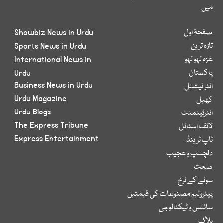
میں
صفحۂ اول
Showbiz News in Urdu
تازہ ترین
Sports News in Urdu
غزہ لہو لہو
International News in
پاکستان
Urdu
Business News in Urdu
انٹر نیشنل
Urdu Magazine
کھیل
Urdu Blogs
انٹرٹینمنٹ
The Express Tribune
لائف اسٹائل
Express Entertainment
ٹاپ ٹرینڈ
دلچسپ و عجیب
صحت
سونے کے نرخ
پیٹرولیم مصنوعات کی قیمتیں
سائنس و ٹیکنالوجی
بلاگ