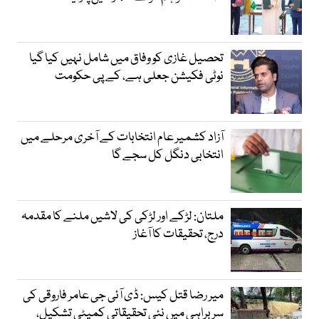
تحصیل غازی کو وفاق میں شامل نہیں کیا گیا
نوٹی فکیشن جعلی ہے، کے پی حکومت
آزاد کشمیر عام انتخابات کے آخری مرحلے میں
انتخابی دنگل کل سجے گا
ملتان: لڑکے اور لڑکی کی لاشیں ملنے کا مقدمہ
درج، تحقیقات کا آغاز
میر رضا قتل کیس: ڈی آئی جی عامر فاروقی کی
سربراہی میں نئی تحقیقاتی کمیٹی تشکیل،