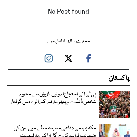
No Post found
ہمارے ساتھ شامل ہوں
پاکستان
پی ٹی آئی احتجاج؛ دونوں بازوؤں سے محروم
شخص ڈنڈے و پتھر مارنے کے الزام میں گرفتار
مکہ باہمی دفاعی معاہدہ خطے میں امن کی
ضمانت فراہم کرے گا، اراکین پارلیمنٹ