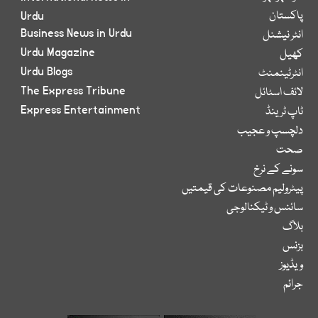
پاکستان
Urdu
Business News in Urdu
انٹر نیشنل
Urdu Magazine
کھیل
Urdu Blogs
انٹرٹینمنٹ
The Express Tribune
لائف اسٹائل
Express Entertainment
ٹاپ ٹرینڈ
دلچسپ و عجیب
صحت
سونے کے نرخ
پیٹرولیم مصنوعات کی قیمتیں
سائنس و ٹیکنالوجی
بلاگ
بزنس
ویڈیوز
جرائم