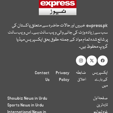
express.pk
خبروں اور حالات حاضرہ سے متعلق پاکستان کی
سب سے زیادہ وزٹ کی جانے والی ویب سائٹ ہے۔ اس ویب سائٹ
پر شائع شدہ تمام مواد کے جملہ حقوق بحق ایکسپریس میڈیا
گروپ محفوظ ہیں۔
ایکسپریس
ضابطہ
Privacy
Contact
کے بارے
اخلاق
Policy
Us
میں
صفحۂ اول
Showbiz News in Urdu
تازہ ترین
Sports News in Urdu
غزہ لہو لہو
International News in