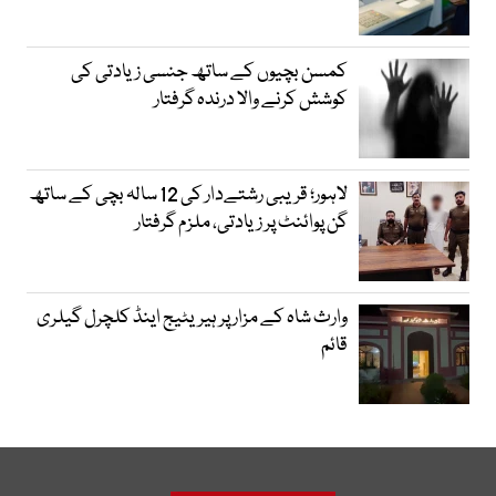
کمسن بچیوں کے ساتھ جنسی زیادتی کی
کوشش کرنے والا درندہ گرفتار
لاہور؛ قریبی رشتےدار کی 12 سالہ بچی کے ساتھ
گن پوائنٹ پر زیادتی، ملزم گرفتار
وارث شاہ کے مزار پر ہیریٹیج اینڈ کلچرل گیلری
قائم