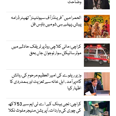
وضاحت
الحمرا میں ’’فرینڈز آف سیونٹینز‘‘ تھیٹر ڈرامہ
پیش، پہلے ہی شو میں ہاؤس فل
کراچی: مائی کلاچی روڈ پر ٹریفک حادثے میں
موٹر سائیکل سوار نوجوان جاں بحق
وزیر ریلوے کی امیر العظیم مرحوم کی رہائش
گاہ پر آمد ، اہلِ خانہ سے تعزیت اور ہمدردی کا
اظہار کیا
کراچی: نجی بینک کے اے ٹی ایم سے 53 لاکھ
کی چوری کی واردات، آپریشن منیجر ملوث نکلا