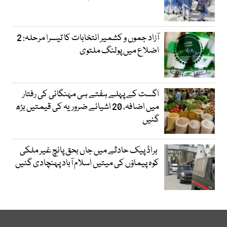
آزاد جموں و کشمیر انتخابات کا تیسرا مرحلہ: 2
اضلاع میں پولنگ ملتوی
اگست کے پہلے ہفتے ہی مہنگائی کی رفتار
میں اضافہ، 20 اشیائے ضروریہ کی قیمتیں بڑھ
گئیں
براڈ پیک حادثے میں جاں بحق پانچ غیر ملکی
کوہ پیماؤں کی میتیں اسلام آباد پہنچادی گئیں