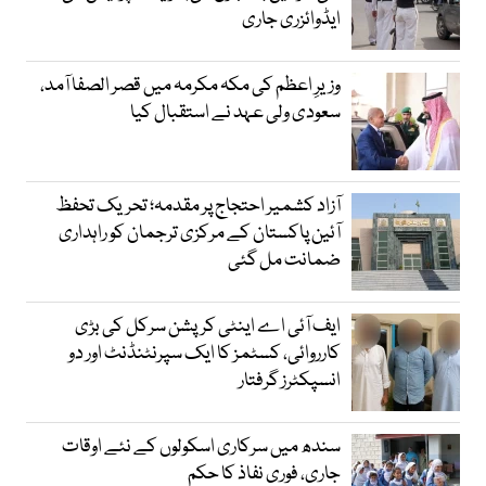
ایڈوائزری جاری
وزیرِ اعظم کی مکہ مکرمہ میں قصر الصفا آمد،
سعودی ولی عہد نے استقبال کیا
آزاد کشمیر احتجاج پر مقدمہ؛ تحریک تحفظ
آئین پاکستان کے مرکزی ترجمان کو راہداری
ضمانت مل گئی
ایف آئی اے اینٹی کرپشن سرکل کی بڑی
کارروائی، کسٹمز کا ایک سپرنٹنڈنٹ اور دو
انسپکٹرز گرفتار
سندھ میں سرکاری اسکولوں کے نئے اوقات
جاری، فوری نفاذ کا حکم