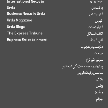
غزہ لہو لہو
International News in
پاکستان
Urdu
Business News in Urdu
انٹر نیشنل
Urdu Magazine
کھیل
Urdu Blogs
انٹرٹینمنٹ
The Express Tribune
لائف اسٹائل
Express Entertainment
ٹاپ ٹرینڈ
دلچسپ و عجیب
صحت
سونے کے نرخ
پیٹرولیم مصنوعات کی قیمتیں
سائنس و ٹیکنالوجی
بلاگ
بزنس
ویڈیوز
جرائم