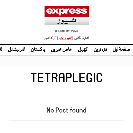
AUGUST 07, 2026
اشتہار لگائیں |
لائیو ٹی وی
| آج کا اخبار
صفحۂ اول
تازہ ترین
کھیل
خاص خبریں
پاکستان
انٹر نیشنل
ٹا
TETRAPLEGIC
No Post found