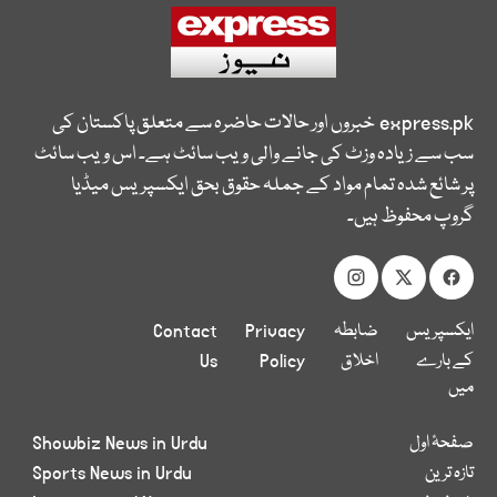
express.pk
خبروں اور حالات حاضرہ سے متعلق پاکستان کی
سب سے زیادہ وزٹ کی جانے والی ویب سائٹ ہے۔ اس ویب سائٹ
پر شائع شدہ تمام مواد کے جملہ حقوق بحق ایکسپریس میڈیا
گروپ محفوظ ہیں۔
ایکسپریس
ضابطہ
Privacy
Contact
کے بارے
اخلاق
Policy
Us
میں
صفحۂ اول
Showbiz News in Urdu
تازہ ترین
Sports News in Urdu