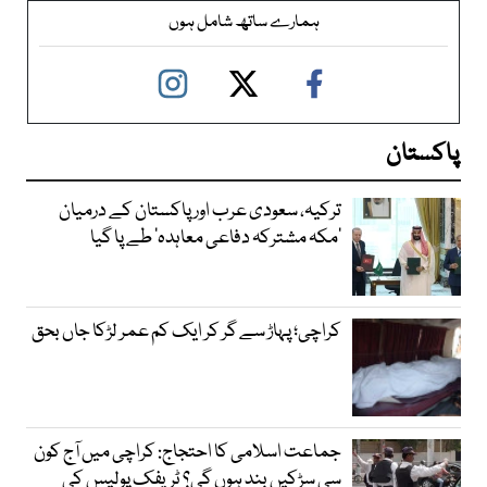
ہمارے ساتھ شامل ہوں
پاکستان
ترکیہ، سعودی عرب اور پاکستان کے درمیان
’مکہ مشترکہ دفاعی معاہدہ‘ طے پا گیا
کراچی؛ پہاڑ سے گر کر ایک کم عمر لڑکا جاں بحق
جماعت اسلامی کا احتجاج: کراچی میں آج کون
سی سڑکیں بند ہوں گی؟ ٹریفک پولیس کی