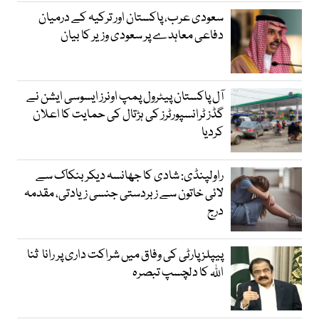
سعودی عرب، پاکستان اور ترکیہ کے درمیان
دفاعی معاہدے پر سعودی وزیر کا بیان
آل پاکستان پیٹرول پمپ اونرز ایسوسی ایشن نے
گڈز ٹرانسپورٹرز کی ہڑتال کی حمایت کا اعلان
کردیا
راولپنڈی: شادی کا جھانسہ دیکر بنکاک سے
لائی خاتون سے زبردستی جنسی زیادتی، مقدمہ
درج
پیپلز پارٹی کی وفاق میں شراکت داری پر رانا ثنا
اللہ کا دلچسپ تبصرہ