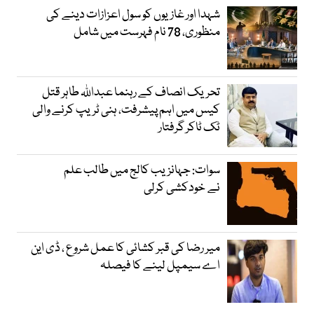
شہدا اور غازیوں کو سول اعزازات دینے کی
منظوری، 78 نام فہرست میں شامل
تحریک انصاف کے رہنما عبداللہ طاہر قتل
کیس میں اہم پیشرفت، ہنی ٹریپ کرنے والی
ٹک ٹاکر گرفتار
سوات: جہانزیب کالج میں طالب علم
نے خودکشی کرلی
میر رضا کی قبر کشائی کا عمل شروع ، ڈی این
اے سیمپل لینے کا فیصلہ