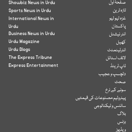
صفحۂ اول
Showbiz News in Urdu
تازہ ترین
Sports News in Urdu
غزہ لہو لہو
International News in
پاکستان
Urdu
Business News in Urdu
انٹر نیشنل
Urdu Magazine
کھیل
Urdu Blogs
انٹرٹینمنٹ
The Express Tribune
لائف اسٹائل
Express Entertainment
ٹاپ ٹرینڈ
دلچسپ و عجیب
صحت
سونے کے نرخ
پیٹرولیم مصنوعات کی قیمتیں
سائنس و ٹیکنالوجی
بلاگ
بزنس
ویڈیوز