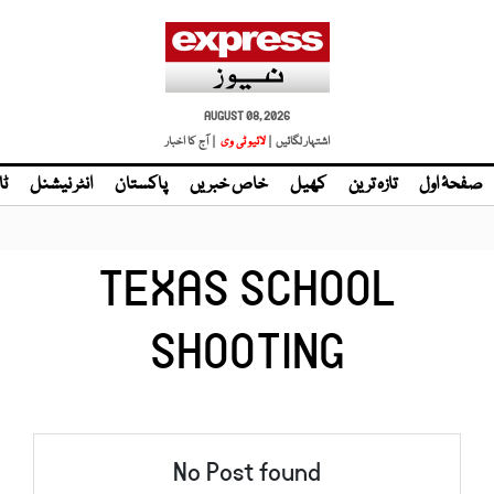
AUGUST 08, 2026
اشتہار لگائیں |
لائیو ٹی وی
| آج کا اخبار
صفحۂ اول
تازہ ترین
کھیل
خاص خبریں
پاکستان
انٹر نیشنل
ٹا
TEXAS SCHOOL
SHOOTING
No Post found