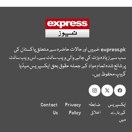
express.pk
خبروں اور حالات حاضرہ سے متعلق پاکستان کی
سب سے زیادہ وزٹ کی جانے والی ویب سائٹ ہے۔ اس ویب سائٹ
پر شائع شدہ تمام مواد کے جملہ حقوق بحق ایکسپریس میڈیا
گروپ محفوظ ہیں۔
ایکسپریس
ضابطہ
Privacy
Contact
کے بارے
اخلاق
Policy
Us
میں