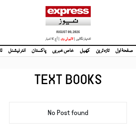
AUGUST 09, 2026
اشتہار لگائیں |
| آج کا اخبار
صفحۂ اول
تازہ ترین
کھیل
خاص خبریں
پاکستان
انٹر نیشنل
ٹا
TEXT BOOKS
No Post found