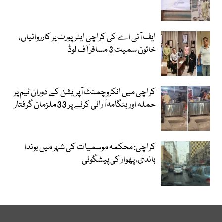
ایف آئی اے کی کراچی ایئرپورٹ پر کارروائیاں،
خاتون سمیت 3 مسافر آف لوڈ
کراچی میں انکروچمنٹ آپریشن کے دوران ٹیم پر
حملہ اور ہنگامہ آرائی کرنے پر 33 ملزمان گرفتار
کراچی: محکمہ موسمیات کی شہر میں بوندا
باندی، پھوار کی پیشگوئی