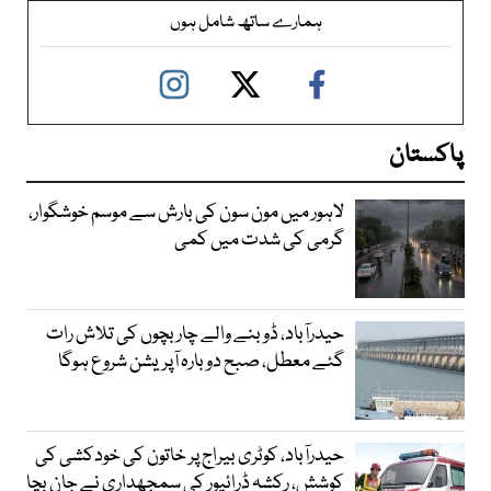
ہمارے ساتھ شامل ہوں
پاکستان
لاہور میں مون سون کی بارش سے موسم خوشگوار،
گرمی کی شدت میں کمی
حیدرآباد، ڈوبنے والے چار بچوں کی تلاش رات
گئے معطل، صبح دوبارہ آپریشن شروع ہوگا
حیدرآباد، کوٹری بیراج پر خاتون کی خودکشی کی
کوشش، رکشہ ڈرائیور کی سمجھداری نے جان بچا