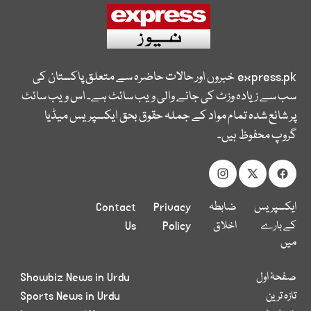
express.pk
خبروں اور حالات حاضرہ سے متعلق پاکستان کی
سب سے زیادہ وزٹ کی جانے والی ویب سائٹ ہے۔ اس ویب سائٹ
پر شائع شدہ تمام مواد کے جملہ حقوق بحق ایکسپریس میڈیا
گروپ محفوظ ہیں۔
ایکسپریس
ضابطہ
Privacy
Contact
کے بارے
اخلاق
Policy
Us
میں
صفحۂ اول
Showbiz News in Urdu
تازہ ترین
Sports News in Urdu