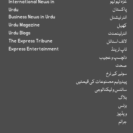
غزہ لہو لہو
International News in
پاکستان
Urdu
Business News in Urdu
انٹر نیشنل
Urdu Magazine
کھیل
Urdu Blogs
انٹرٹینمنٹ
The Express Tribune
لائف اسٹائل
Express Entertainment
ٹاپ ٹرینڈ
دلچسپ و عجیب
صحت
سونے کے نرخ
پیٹرولیم مصنوعات کی قیمتیں
سائنس و ٹیکنالوجی
بلاگ
بزنس
ویڈیوز
جرائم