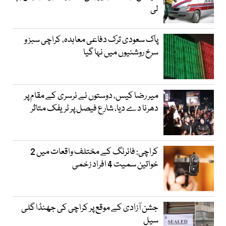
لی
پاک سعودی ترک دفاعی معاہدہ، کراچی سبز و
سرخ روشنیوں میں نہا گیا
میر رضا کیس، دوستوں نے نرسری کے مقام پر
دھرنا دے دیا، شارع فیصل پر ٹریفک متاثر
کراچی: فائرنگ کے مختلف واقعات میں 2
خواتین سمیت 4 افراد زخمی
جشن آزادی کے موقع پر کراچی کی جھنڈا گلی
سیل