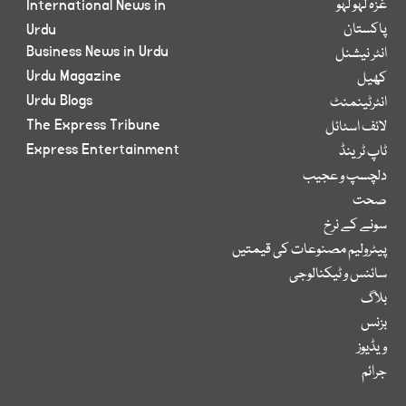
غزہ لہو لہو
International News in
پاکستان
Urdu
Business News in Urdu
انٹر نیشنل
Urdu Magazine
کھیل
Urdu Blogs
انٹرٹینمنٹ
The Express Tribune
لائف اسٹائل
Express Entertainment
ٹاپ ٹرینڈ
دلچسپ و عجیب
صحت
سونے کے نرخ
پیٹرولیم مصنوعات کی قیمتیں
سائنس و ٹیکنالوجی
بلاگ
بزنس
ویڈیوز
جرائم