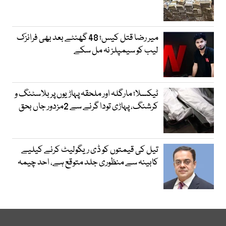
میر رضا قتل کیس؛ 48 گھنٹے بعد بھی فرانزک
لیب کو سیمپلز نہ مل سکے
ٹیکسلا؛ مارگلہ اور ملحقہ پہاڑیوں پر بلاسٹنگ و
کرشنگ، پہاڑی تودا گرنے سے 2مزدور جاں بحق
تیل کی قیمتوں کو ڈی ریگولیٹ کرنے کیلیے
کابینہ سے منظوری جلد متوقع ہے، احد چیمہ