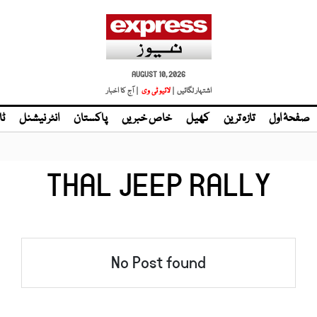
AUGUST 10, 2026
اشتہار لگائیں |
| آج کا اخبار
صفحۂ اول
تازہ ترین
کھیل
خاص خبریں
پاکستان
انٹر نیشنل
ٹا
THAL JEEP RALLY
No Post found