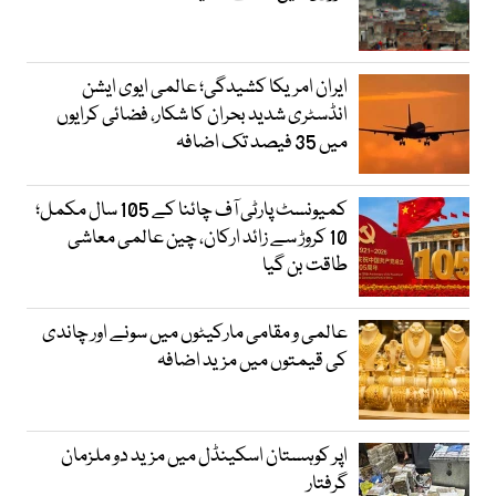
ایران امریکا کشیدگی؛ عالمی ایوی ایشن
انڈسٹری شدید بحران کا شکار، فضائی کرایوں
میں 35 فیصد تک اضافہ
کمیونسٹ پارٹی آف چائنا کے 105 سال مکمل؛
10 کروڑ سے زائد ارکان، چین عالمی معاشی
طاقت بن گیا
عالمی و مقامی مارکیٹوں میں سونے اور چاندی
کی قیمتوں میں مزید اضافہ
اپر کوہستان اسکینڈل میں مزید دو ملزمان
گرفتار