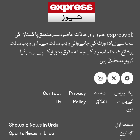
express.pk
خبروں اور حالات حاضرہ سے متعلق پاکستان کی
سب سے زیادہ وزٹ کی جانے والی ویب سائٹ ہے۔ اس ویب سائٹ
پر شائع شدہ تمام مواد کے جملہ حقوق بحق ایکسپریس میڈیا
گروپ محفوظ ہیں۔
ایکسپریس
ضابطہ
Privacy
Contact
کے بارے
اخلاق
Policy
Us
میں
صفحۂ اول
Showbiz News in Urdu
تازہ ترین
Sports News in Urdu