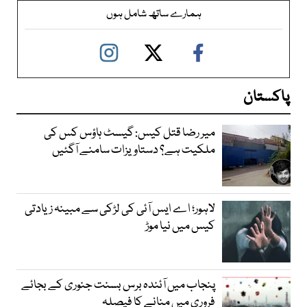
ہمارے ساتھ شامل ہوں
پاکستان
میر رضا قتل کیس: گیسٹ ہاؤس کس کی
ملکیت ہے؟ دستاویزات سامنے آگئیں
لاہور؛ اے ایس آئی کی لڑکی سے مبینہ زیادتی
کیس میں نیا موڑ
پنجاب میں آئندہ برس بسنت جنوری کے بجائے
فروری میں منانے کا فیصلہ