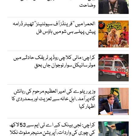
وضاحت
الحمرا میں ’’فرینڈز آف سیونٹینز‘‘ تھیٹر ڈرامہ
پیش، پہلے ہی شو میں ہاؤس فل
کراچی: مائی کلاچی روڈ پر ٹریفک حادثے میں
موٹر سائیکل سوار نوجوان جاں بحق
وزیر ریلوے کی امیر العظیم مرحوم کی رہائش
گاہ پر آمد ، اہلِ خانہ سے تعزیت اور ہمدردی کا
اظہار کیا
کراچی: نجی بینک کے اے ٹی ایم سے 53 لاکھ
کی چوری کی واردات، آپریشن منیجر ملوث نکلا