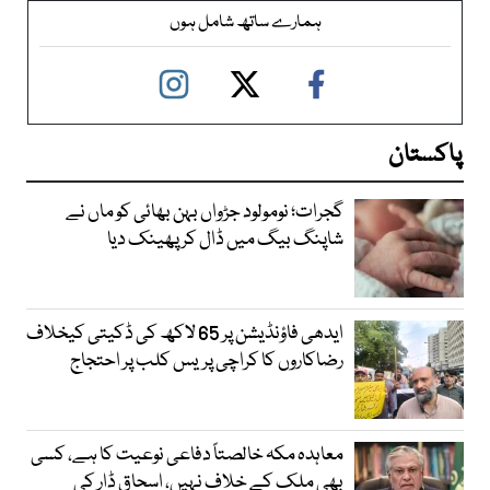
ہمارے ساتھ شامل ہوں
پاکستان
گجرات؛ نومولود جڑواں بہن بھائی کو ماں نے
شاپنگ بیگ میں ڈال کر پھینک دیا
ایدھی فاؤنڈیشن پر 65 لاکھ کی ڈکیتی کیخلاف
رضاکاروں کا کراچی پریس کلب پر احتجاج
معاہدہ مکہ خالصتاً دفاعی نوعیت کا ہے، کسی
بھی ملک کے خلاف نہیں، اسحاق ڈار کی