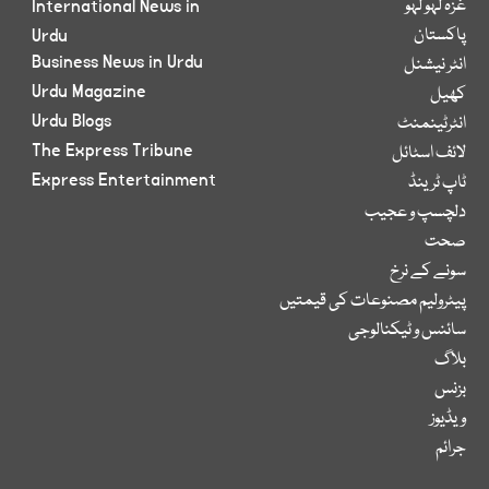
غزہ لہو لہو
International News in
پاکستان
Urdu
Business News in Urdu
انٹر نیشنل
Urdu Magazine
کھیل
Urdu Blogs
انٹرٹینمنٹ
The Express Tribune
لائف اسٹائل
Express Entertainment
ٹاپ ٹرینڈ
دلچسپ و عجیب
صحت
سونے کے نرخ
پیٹرولیم مصنوعات کی قیمتیں
سائنس و ٹیکنالوجی
بلاگ
بزنس
ویڈیوز
جرائم