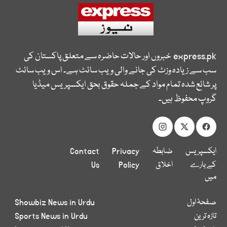
express.pk
خبروں اور حالات حاضرہ سے متعلق پاکستان کی
سب سے زیادہ وزٹ کی جانے والی ویب سائٹ ہے۔ اس ویب سائٹ
پر شائع شدہ تمام مواد کے جملہ حقوق بحق ایکسپریس میڈیا
گروپ محفوظ ہیں۔
ایکسپریس
ضابطہ
Privacy
Contact
کے بارے
اخلاق
Policy
Us
میں
صفحۂ اول
Showbiz News in Urdu
تازہ ترین
Sports News in Urdu