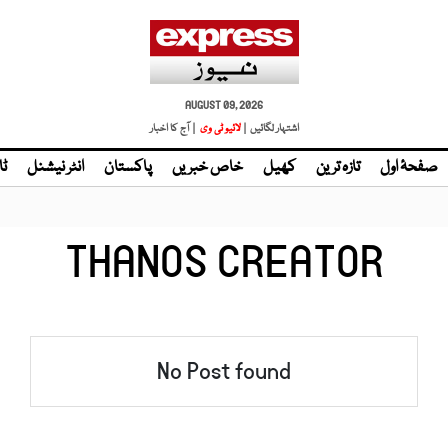
AUGUST 09, 2026
اشتہار لگائیں |
لائیو ٹی وی
| آج کا اخبار
صفحۂ اول
تازہ ترین
کھیل
خاص خبریں
پاکستان
انٹر نیشنل
ٹا
THANOS CREATOR
No Post found