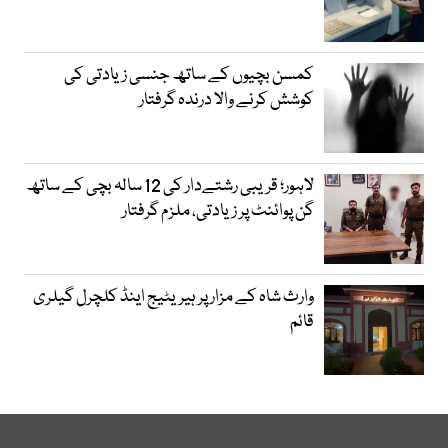
کمسن بچیوں کے ساتھ جنسی زیادتی کی
کوشش کرنے والا درندہ گرفتار
لاہور؛ قریبی رشتےدار کی 12 سالہ بچی کے ساتھ
گن پوائنٹ پر زیادتی، ملزم گرفتار
وارث شاہ کے مزار پر ہیریٹیج اینڈ کلچرل گیلری
قائم