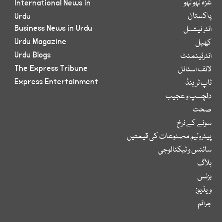
غزہ لہو لہو
International News in
پاکستان
Urdu
Business News in Urdu
انٹر نیشنل
Urdu Magazine
کھیل
Urdu Blogs
انٹرٹینمنٹ
The Express Tribune
لائف اسٹائل
Express Entertainment
ٹاپ ٹرینڈ
دلچسپ و عجیب
صحت
سونے کے نرخ
پیٹرولیم مصنوعات کی قیمتیں
سائنس و ٹیکنالوجی
بلاگ
بزنس
ویڈیوز
جرائم