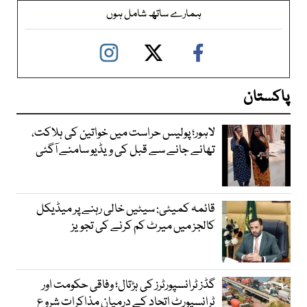
ہمارے ساتھ شامل ہوں
پاکستان
لاہور؛ پولیس حراست میں خواتین کی ہلاکت،
تھانے جانے سے قبل کی ویڈیو سامنے آگئی
قائمہ کمیٹی: سیٹیں خالی رہنے پر میڈیکل
کالجز میں میرٹ کم کرنے کی تجویز
گڈز ٹرانسپورٹرز کی ہڑتال؛ وفاقی حکومت اور
ٹرانسپورٹ اتحاد کے درمیان مذاکرات شروع