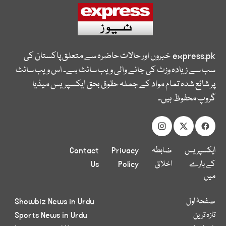
express.pk
خبروں اور حالات حاضرہ سے متعلق پاکستان کی
سب سے زیادہ وزٹ کی جانے والی ویب سائٹ ہے۔ اس ویب سائٹ
پر شائع شدہ تمام مواد کے جملہ حقوق بحق ایکسپریس میڈیا
گروپ محفوظ ہیں۔
ایکسپریس
ضابطہ
Privacy
Contact
کے بارے
اخلاق
Policy
Us
میں
صفحۂ اول
Showbiz News in Urdu
تازہ ترین
Sports News in Urdu