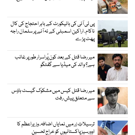
پی ٹی آئی کی ہائیکورٹ کے باہر احتجاج کی کال
ناکام، اراکین اسمبلی کے نہ آنے پر سلمان راجہ
پھٹ پڑے
میر رضا قتل کے بعد کون پُراسرار طور پر غائب
ہے؟ والد کی میڈیا سے گفتگو
میر رضا قتل کیس میں مشکوک گیسٹ ہاؤس
سے متعلق پیش رفت
ترسیلاتِ زر میں نمایاں اضافہ، وزیراعظم کا
اوورسیز پاکستانیوں کو خراجِ تحسین