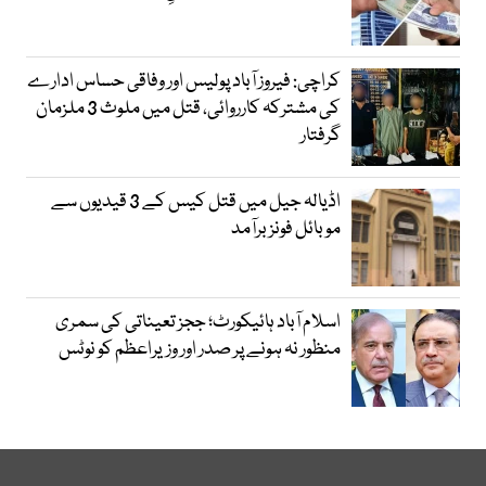
کراچی: فیروز آباد پولیس اور وفاقی حساس ادارے
کی مشترکہ کارروائی، قتل میں ملوث 3 ملزمان
گرفتار
اڈیالہ جیل میں قتل کیس کے 3 قیدیوں سے
موبائل فونز برآمد
اسلام آباد ہائیکورٹ؛ ججز تعیناتی کی سمری
منظور نہ ہونے پر صدر اور وزیراعظم کو نوٹس