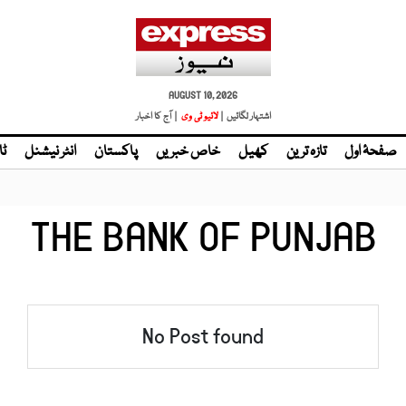
AUGUST 10, 2026
اشتہار لگائیں |
لائیو ٹی وی
| آج کا اخبار
صفحۂ اول
تازہ ترین
کھیل
خاص خبریں
پاکستان
انٹر نیشنل
ٹا
THE BANK OF PUNJAB
No Post found