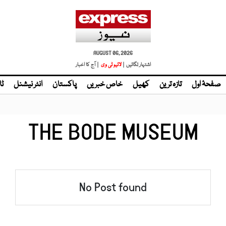
AUGUST 06, 2026
اشتہار لگائیں |
لائیو ٹی وی
| آج کا اخبار
صفحۂ اول
تازہ ترین
کھیل
خاص خبریں
پاکستان
انٹر نیشنل
ٹا
THE BODE MUSEUM
No Post found