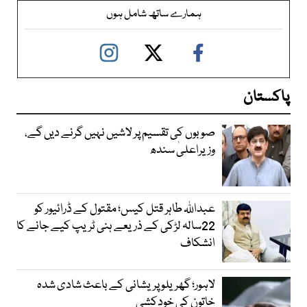
ہمارے ساتھ شامل ہوں
پاکستان
صوبوں کی تقسیم پر لاشیں نہیں گرنے دیں گے،
وزیراعلیٰ سندھ
عبداللہ طاہر قتل کیس؛ مقتول کے ڈرائیور کو
22سالہ لڑکی کے ذریعے ہنی ٹریپ کیے جانے کا
انشکاف
لاہور؛ گھریلو پریشانی کے باعث شادی شدہ
خاتون کی خودکشی