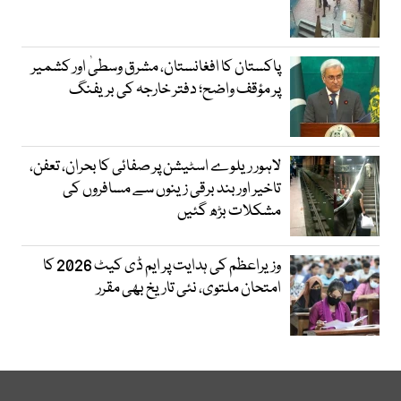
پاکستان کا افغانستان، مشرق وسطیٰ اور کشمیر
پر مؤقف واضح؛ دفتر خارجہ کی بریفنگ
لاہور ریلوے اسٹیشن پر صفائی کا بحران، تعفن،
تاخیر اور بند برقی زینوں سے مسافروں کی
مشکلات بڑھ گئیں
وزیراعظم کی ہدایت پر ایم ڈی کیٹ 2026 کا
امتحان ملتوی، نئی تاریخ بھی مقرر