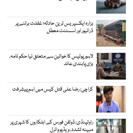
ہزارہ ایکسپریس ٹرین حادثہ؛ غفلت برتنے پر
ڈرائیور اور اسسٹنٹ معطل
لاہور پولیس کا خواتین سے متعلق نیا حکم نامہ،
بڑی پابندی عائد
کراچی: رضا علی قتل کیس میں اہم پیشرفت
راولپنڈی: ڈولفن فورس کے اہلکاروں کا شہری پر
مبینہ تشدد، ویڈیو وائرل