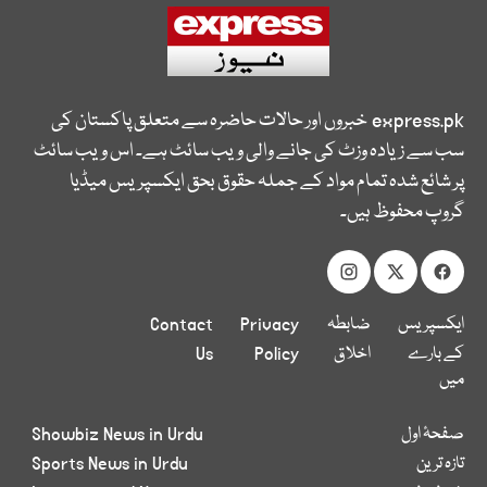
express.pk
خبروں اور حالات حاضرہ سے متعلق پاکستان کی
سب سے زیادہ وزٹ کی جانے والی ویب سائٹ ہے۔ اس ویب سائٹ
پر شائع شدہ تمام مواد کے جملہ حقوق بحق ایکسپریس میڈیا
گروپ محفوظ ہیں۔
ایکسپریس
ضابطہ
Privacy
Contact
کے بارے
اخلاق
Policy
Us
میں
صفحۂ اول
Showbiz News in Urdu
تازہ ترین
Sports News in Urdu