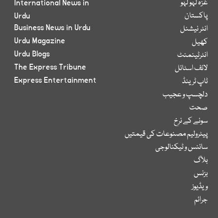
غزہ لہو لہو
International News in
پاکستان
Urdu
Business News in Urdu
انٹر نیشنل
Urdu Magazine
کھیل
Urdu Blogs
انٹرٹینمنٹ
The Express Tribune
لائف اسٹائل
Express Entertainment
ٹاپ ٹرینڈ
دلچسپ و عجیب
صحت
سونے کے نرخ
پیٹرولیم مصنوعات کی قیمتیں
سائنس و ٹیکنالوجی
بلاگ
بزنس
ویڈیوز
جرائم