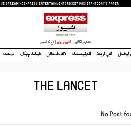
IVE STREAMING
EXPRESS ENTERTAINMENT
CRICKET PAKISTAN
TODAY'S PAPER
AUGUST 07, 2026
اشتہار لگائیں |
| آج کا اخبار
ر نیشنل
ٹاپ ٹرینڈ
انٹرٹینمنٹ
لائف اسٹائل
فیکٹ چیک
صحت
THE LANCET
No Post fo