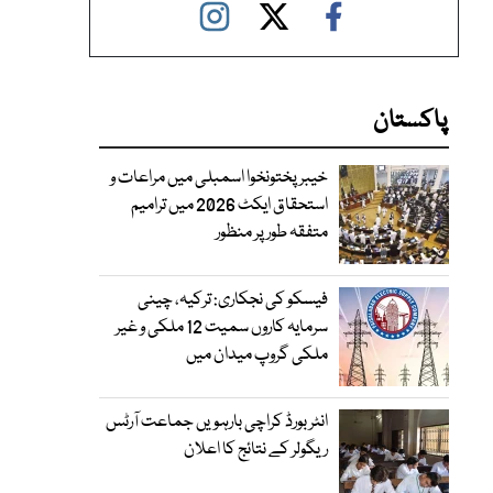
پاکستان
خیبرپختونخوا اسمبلی میں مراعات و
استحقاق ایکٹ 2026 میں ترامیم
متفقہ طور پر منظور
فیسکو کی نجکاری: ترکیہ، چینی
سرمایہ کاروں سمیت 12 ملکی و غیر
ملکی گروپ میدان میں
انٹر بورڈ کراچی بارہویں جماعت آرٹس
ریگولر کے نتائج کا اعلان