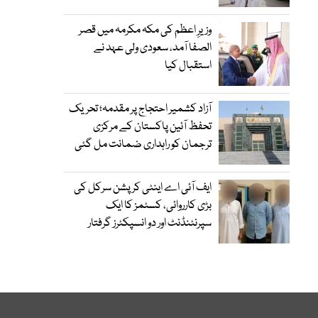
وزیرِ اعظم کی مکہ مکرمہ میں قصر
الصفا آمد، سعودی ولی عہد نے
استقبال کیا
آزاد کشمیر احتجاج پر مقدمہ؛ تحریک
تحفظ آئین پاکستان کے مرکزی
ترجمان کو راہداری ضمانت مل گئی
ایف آئی اے اینٹی کرپشن سرکل کی
بڑی کارروائی، کسٹمز کا ایک
سپرنٹنڈنٹ اور دو انسپکٹرز گرفتار