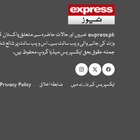
express.pk
خبروں اور حالات حاضرہ سے متعلق پاکستان 
وزٹ کی جانے والی ویب سائٹ ہے۔ اس ویب سائٹ پر شائع شدہ
جملہ حقوق بحق ایکسپریس میڈیا گروپ محفوظ ہیں۔
ایکسپریس کے بارے میں
ضابطہ اخلاق
Privacy Policy