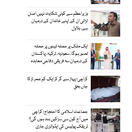
وزیراعظم سے کوئی شکایت نہیں اصل
لڑائی ان کے اپنے خاندان کے درمیان
ہے، بلاول
ایک ملک پر حملہ تینوں پر حملہ
تصور ہوگا، سعودیہ، ترکیہ، پاکستان
کے درمیان سہ فریقی دفاعی معاہدہ
کراچی؛ پہاڑ سے گر کر ایک کم عمر لڑکا
جاں بحق
جماعت اسلامی کا احتجاج: کراچی
میں آج کون سی سڑکیں بند ہوں گی؟
ٹریفک پولیس کی ایڈوائزری جاری