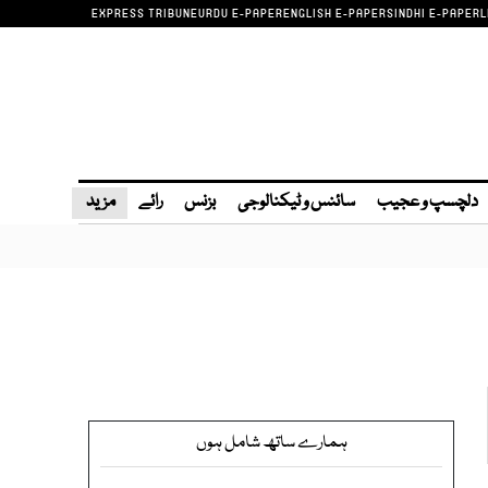
EXPRESS TRIBUNE
URDU E-PAPER
ENGLISH E-PAPER
SINDHI E-PAPER
L
دلچسپ و عجیب
سائنس و ٹیکنالوجی
بزنس
رائے
مزید
ہمارے ساتھ شامل ہوں