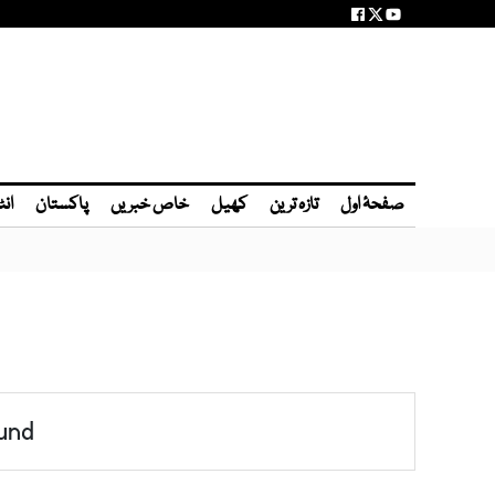
صفحۂ اول
تازہ ترین
کھیل
خاص خبریں
پاکستان
انٹ
und