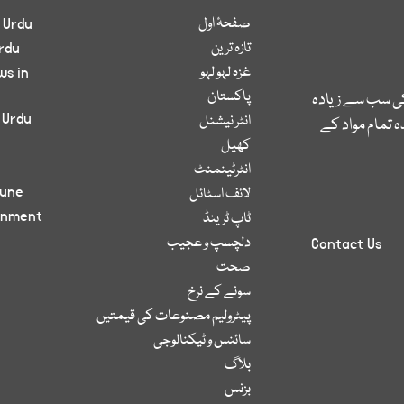
صفحۂ اول
 Urdu
تازہ ترین
rdu
غزہ لہو لہو
ws in
پاکستان
کی سب سے زیادہ
 Urdu
انٹر نیشنل
 تمام مواد کے
کھیل
انٹرٹینمنٹ
bune
لائف اسٹائل
inment
ٹاپ ٹرینڈ
دلچسپ و عجیب
Contact Us
صحت
سونے کے نرخ
پیٹرولیم مصنوعات کی قیمتیں
سائنس و ٹیکنالوجی
بلاگ
بزنس