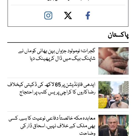
پاکستان
گجرات؛ نومولود جڑواں بہن بھائی کو ماں نے
شاپنگ بیگ میں ڈال کر پھینک دیا
ایدھی فاؤنڈیشن پر 65 لاکھ کی ڈکیتی کیخلاف
رضاکاروں کا کراچی پریس کلب پر احتجاج
معاہدہ مکہ خالصتاً دفاعی نوعیت کا ہے، کسی
بھی ملک کے خلاف نہیں، اسحاق ڈار کی
وضاحت