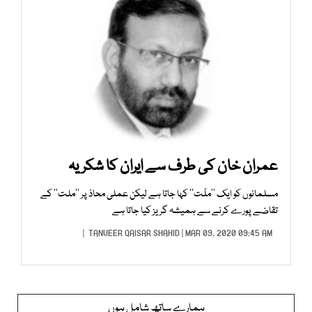
عمران خان کی طرف سے ایران کا شکریہ
مسلمانوں کو ایک ’’ملّت‘‘ کہا جاتا ہے لیکن عملی محاذ پر ’’ملت‘‘ کے
تقاضے پورے کرنے سے ہمیشہ گریز کیا جاتا ہے
TANVEER QAISAR SHAHID
| MAR 09, 2020 09:45 AM |
ہمارے ساتھ شامل ہوں