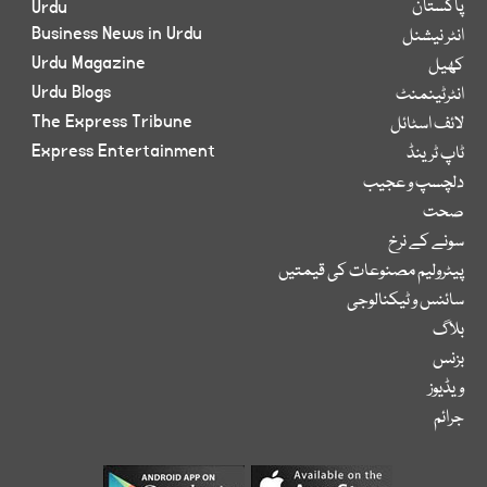
پاکستان
Urdu
Business News in Urdu
انٹر نیشنل
Urdu Magazine
کھیل
Urdu Blogs
انٹرٹینمنٹ
The Express Tribune
لائف اسٹائل
Express Entertainment
ٹاپ ٹرینڈ
دلچسپ و عجیب
صحت
سونے کے نرخ
پیٹرولیم مصنوعات کی قیمتیں
سائنس و ٹیکنالوجی
بلاگ
بزنس
ویڈیوز
جرائم