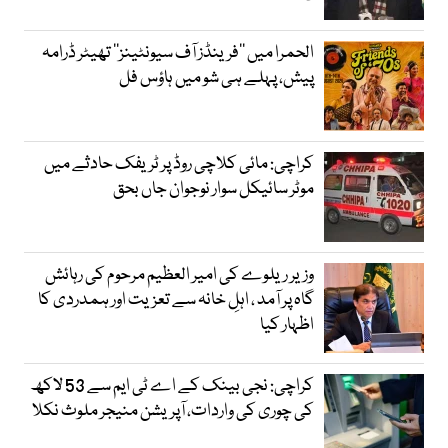
الحمرا میں ’’فرینڈز آف سیونٹینز‘‘ تھیٹر ڈرامہ
پیش، پہلے ہی شو میں ہاؤس فل
کراچی: مائی کلاچی روڈ پر ٹریفک حادثے میں
موٹر سائیکل سوار نوجوان جاں بحق
وزیر ریلوے کی امیر العظیم مرحوم کی رہائش
گاہ پر آمد ، اہلِ خانہ سے تعزیت اور ہمدردی کا
اظہار کیا
کراچی: نجی بینک کے اے ٹی ایم سے 53 لاکھ
کی چوری کی واردات، آپریشن منیجر ملوث نکلا