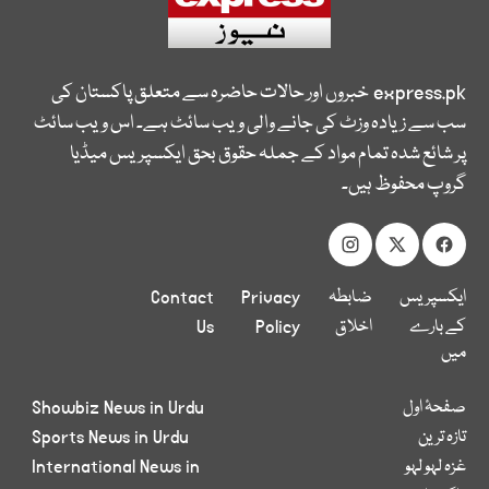
express.pk
خبروں اور حالات حاضرہ سے متعلق پاکستان کی
سب سے زیادہ وزٹ کی جانے والی ویب سائٹ ہے۔ اس ویب سائٹ
پر شائع شدہ تمام مواد کے جملہ حقوق بحق ایکسپریس میڈیا
گروپ محفوظ ہیں۔
ایکسپریس
ضابطہ
Privacy
Contact
کے بارے
اخلاق
Policy
Us
میں
صفحۂ اول
Showbiz News in Urdu
تازہ ترین
Sports News in Urdu
غزہ لہو لہو
International News in