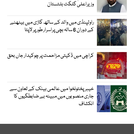
وزیراعلیٰ گلگت بلتستان
راولپنڈی میں والد کے ساتھ گاڑی میں بیٹھنے
کے دوران 6 سالہ بچی پراسرار طور پر لاپتا
کراچی میں ڈکیتی مزاحمت پر چوکیدار جاں بحق
خیبرپختونخوا میں عالمی بینک کے تعاون سے
جاری منصوبوں میں مبینہ بے ضابطگیوں کا
انکشاف