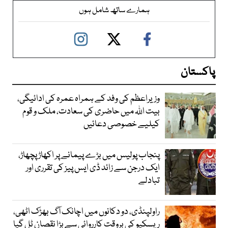
ہمارے ساتھ شامل ہوں
پاکستان
وزیراعظم کی وفد کے ہمراہ عمرہ کی ادائیگی،
بیت اللہ میں حاضری کی سعادت، ملک و قوم
کیلیے خصوصی دعائیں
پنجاب پولیس میں بڑے پیمانے پر اکھاڑ پچھاڑ،
ایک درجن سے زائد ڈی ایس پیز کی تقرری اور
تبادلے
راولپنڈی، دو دکانوں میں اچانک آگ بھڑک اٹھی،
ریسکیو کی بروقت کارروائی سے بڑا نقصان ٹل گیا