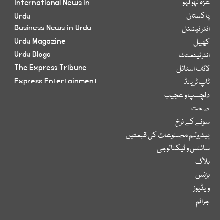
غزہ لہو لہو
International News in
پاکستان
Urdu
Business News in Urdu
انٹر نیشنل
Urdu Magazine
کھیل
Urdu Blogs
انٹرٹینمنٹ
The Express Tribune
لائف اسٹائل
Express Entertainment
ٹاپ ٹرینڈ
دلچسپ و عجیب
صحت
سونے کے نرخ
پیٹرولیم مصنوعات کی قیمتیں
سائنس و ٹیکنالوجی
بلاگ
بزنس
ویڈیوز
جرائم