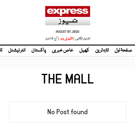
AUGUST 07, 2026
اشتہار لگائیں |
لائیو ٹی وی
| آج کا اخبار
صفحۂ اول
تازہ ترین
کھیل
خاص خبریں
پاکستان
انٹر نیشنل
ٹا
THE MALL
No Post found