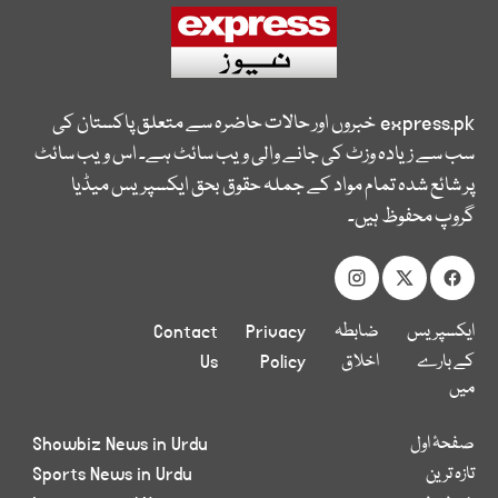
express.pk
خبروں اور حالات حاضرہ سے متعلق پاکستان کی
سب سے زیادہ وزٹ کی جانے والی ویب سائٹ ہے۔ اس ویب سائٹ
پر شائع شدہ تمام مواد کے جملہ حقوق بحق ایکسپریس میڈیا
گروپ محفوظ ہیں۔
ایکسپریس
ضابطہ
Privacy
Contact
کے بارے
اخلاق
Policy
Us
میں
صفحۂ اول
Showbiz News in Urdu
تازہ ترین
Sports News in Urdu