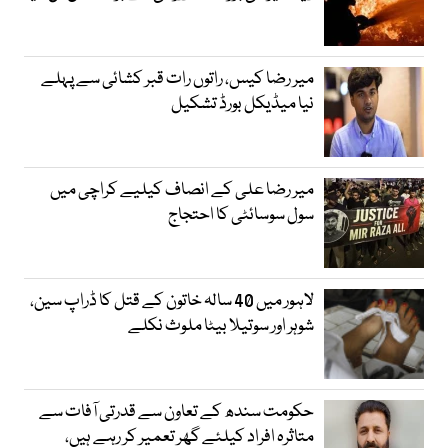
میر رضا کیس، راتوں رات قبر کشائی سے پہلے
نیا میڈیکل بورڈ تشکیل
میر رضا علی کے انصاف کیلیے کراچی میں
سول سوسائٹی کا احتجاج
لاہور میں 40 سالہ خاتون کے قتل کا ڈراپ سین،
شوہر اور سوتیلا بیٹا ملوث نکلے
حکومت سندھ کے تعاون سے قدرتی آفات سے
متاثرہ افراد کیلئے گھر تعمیر کر رہے ہیں،