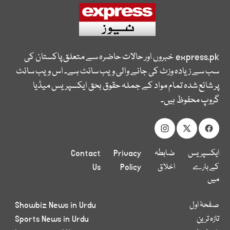
express.pk
خبروں اور حالات حاضرہ سے متعلق پاکستان کی
سب سے زیادہ وزٹ کی جانے والی ویب سائٹ ہے۔ اس ویب سائٹ
پر شائع شدہ تمام مواد کے جملہ حقوق بحق ایکسپریس میڈیا
گروپ محفوظ ہیں۔
ایکسپریس
ضابطہ
Privacy
Contact
کے بارے
اخلاق
Policy
Us
میں
صفحۂ اول
Showbiz News in Urdu
تازہ ترین
Sports News in Urdu