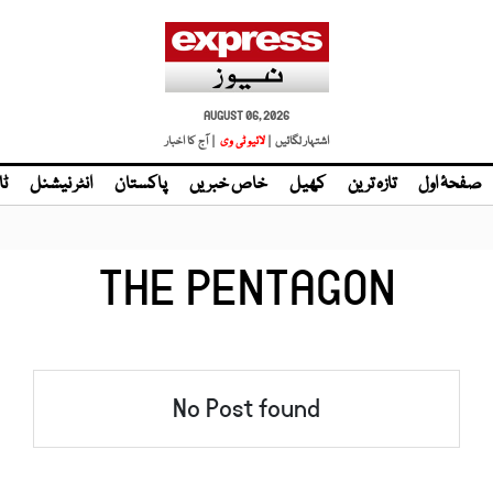
AUGUST 06, 2026
اشتہار لگائیں |
لائیو ٹی وی
| آج کا اخبار
صفحۂ اول
تازہ ترین
کھیل
خاص خبریں
پاکستان
انٹر نیشنل
ٹا
THE PENTAGON
No Post found