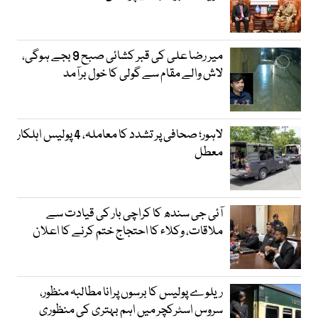
میر رضا علی کی قبر کشائی صبح 9 بجے ہوگی،
لاش والے مقام سے گولی کا خول برآمد
لاہور؛ صحافی پر تشدد کا معاملہ، 4 پولیس اہلکار
معطل
آئی جی سندھ کا کراچی بار کی قیادت سے
ملاقات، وکلاء کا احتجاج ختم کرنے کا اعلان
ریلوے پولیس کا برسوں پرانا مطالبہ منظور،
سروس اسٹرکچر میں اہم بہتری کی منظوری