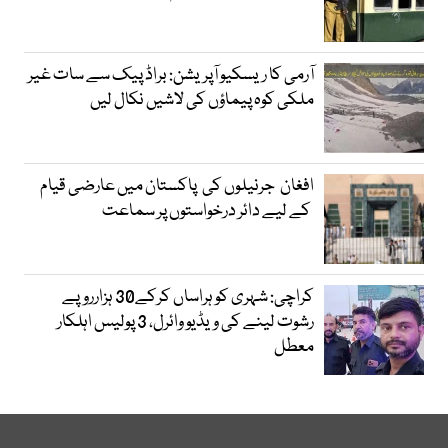
آرمی کا ریسکیو آپریشن: براڈ پیک سے سات غیر
ملکی کوہ پیماؤں کی لاشیں نکال لیں
افغان جرنیلوں کی پاکستان میں عارضی قیام
کے لیے دائر درخواستوں پر سماعت
کراچی: شہری کو ہراساں کرکے30 ہزارروپے
رشوت لینے کی ویڈیو وائرل، 3 پولیس اہلکار
معطل