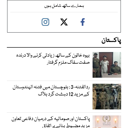
ہمارے ساتھ شامل ہوں
پاکستان
بیوہ خاتون کے ساتھ زیادتی کرنے والا درندہ
صفت سفاک ملزم گرفتار
ردالفتنہ-3 : بلوچستان میں فتنہ الہندوستان
کے مزید 12 دہشت گرد ہلاک
پاکستان اور صومالیہ کے درمیان دفاعی تعاون
مزید مضبوط بنانے پر اتفاق