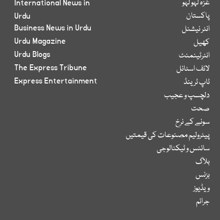
غزہ لہو لہو
International News in
پاکستان
Urdu
Business News in Urdu
انٹر نیشنل
Urdu Magazine
کھیل
Urdu Blogs
انٹرٹینمنٹ
The Express Tribune
لائف اسٹائل
Express Entertainment
ٹاپ ٹرینڈ
دلچسپ و عجیب
صحت
سونے کے نرخ
پیٹرولیم مصنوعات کی قیمتیں
سائنس و ٹیکنالوجی
بلاگ
بزنس
ویڈیوز
جرائم