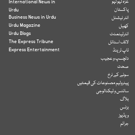
غزہ لہو لہو
International News in
پاکستان
Urdu
Business News in Urdu
انٹر نیشنل
Urdu Magazine
کھیل
Urdu Blogs
انٹرٹینمنٹ
The Express Tribune
لائف اسٹائل
Express Entertainment
ٹاپ ٹرینڈ
دلچسپ و عجیب
صحت
سونے کے نرخ
پیٹرولیم مصنوعات کی قیمتیں
سائنس و ٹیکنالوجی
بلاگ
بزنس
ویڈیوز
جرائم