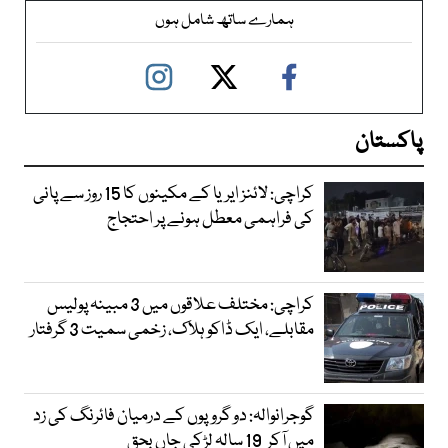
ہمارے ساتھ شامل ہوں
پاکستان
کراچی: لائنز ایریا کے مکینوں کا 15 روز سے پانی
کی فراہمی معطل ہونے پر احتجاج
کراچی: مختلف علاقوں میں 3 مبینہ پولیس
مقابلے، ایک ڈاکو ہلاک، زخمی سمیت 3 گرفتار
گوجرانوالہ: دو گروپوں کے درمیان فائرنگ کی زد
میں آکر 19 سالہ لڑکی جاں بحق