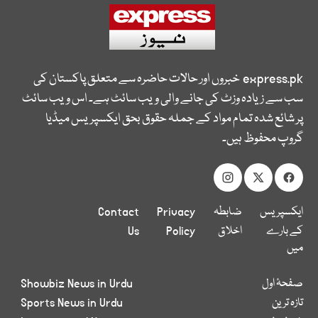
express.pk
خبروں اور حالات حاضرہ سے متعلق پاکستان کی
سب سے زیادہ وزٹ کی جانے والی ویب سائٹ ہے۔ اس ویب سائٹ
پر شائع شدہ تمام مواد کے جملہ حقوق بحق ایکسپریس میڈیا
گروپ محفوظ ہیں۔
ایکسپریس
ضابطہ
Privacy
Contact
کے بارے
اخلاق
Policy
Us
میں
صفحۂ اول
Showbiz News in Urdu
تازہ ترین
Sports News in Urdu