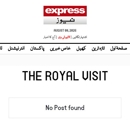
AUGUST 08, 2026
اشتہار لگائیں |
لائیو ٹی وی
| آج کا اخبار
صفحۂ اول
تازہ ترین
کھیل
خاص خبریں
پاکستان
انٹر نیشنل
ٹا
THE ROYAL VISIT
No Post found