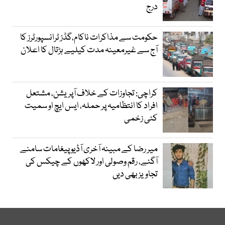
درج
حکومت سے مذاکرات ناکام،گڈز ٹرانسپورٹرز کا
آج سے غیرمعینہ مدت کیلیے ہڑتال کا اعلان
کراچی: تجاوزات کے خلاف آپریشن، مشتعل
افراد کا انتظامیہ پر حملہ، ایس ایچ او سمیت
کئی زخمی
میر رضا کے مبینہ آخری آڈیو پیغامات سامنے
آگئے، رقم وصولی اور لاکھوں کے چیکس کی
تجاویز بھی دیں