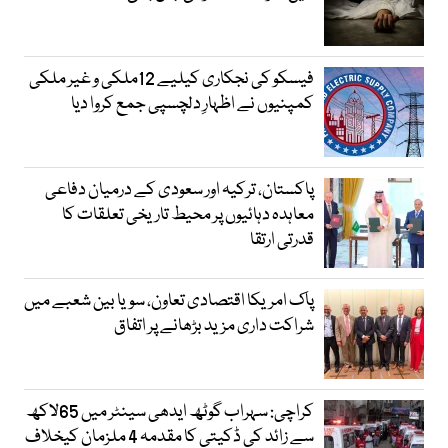
فیسکو کی نجکاری کیلیے 12ملکی و غیر ملکی
کمپنیوں نے اظہارِ دلچسپی جمع کروا دیا
پاکستان، ترکیہ اور سعودی کے درمیان دفاعی
معاہدہ دہائیوں پر محیط تاریخی تعلقات کا
قدرتی ارتقا
پاک امریکا اقتصادی تعاون، سویا بین شعبے میں
شراکت داری مزید بڑھانے پر اتفاق
کراچی: سہراب گوٹھ ایدھی سینٹر میں 65لاکھ
سے زائد کی ڈکیتی کا مقدمہ 4 ملزمان کیخلاف