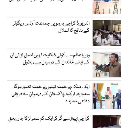
انٹر بورڈ کراچی بارہویں جماعت آرٹس ریگولر
کے نتائج کا اعلان
وزیراعظم سے کوئی شکایت نہیں اصل لڑائی ان
کے اپنے خاندان کے درمیان ہے، بلاول
ایک ملک پر حملہ تینوں پر حملہ تصور ہوگا،
سعودیہ، ترکیہ، پاکستان کے درمیان سہ فریقی
دفاعی معاہدہ
کراچی؛ پہاڑ سے گر کر ایک کم عمر لڑکا جاں بحق