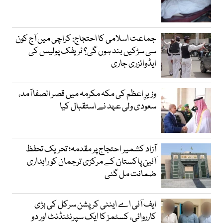
جماعت اسلامی کا احتجاج: کراچی میں آج کون
سی سڑکیں بند ہوں گی؟ ٹریفک پولیس کی
ایڈوائزری جاری
وزیرِ اعظم کی مکہ مکرمہ میں قصر الصفا آمد،
سعودی ولی عہد نے استقبال کیا
آزاد کشمیر احتجاج پر مقدمہ؛ تحریک تحفظ
آئین پاکستان کے مرکزی ترجمان کو راہداری
ضمانت مل گئی
ایف آئی اے اینٹی کرپشن سرکل کی بڑی
کارروائی، کسٹمز کا ایک سپرنٹنڈنٹ اور دو