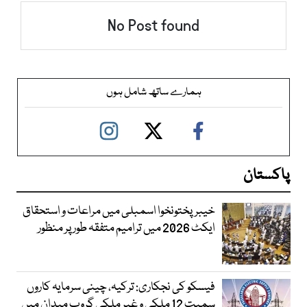
No Post found
ہمارے ساتھ شامل ہوں
پاکستان
خیبرپختونخوا اسمبلی میں مراعات و استحقاق
ایکٹ 2026 میں ترامیم متفقہ طور پر منظور
فیسکو کی نجکاری: ترکیہ، چینی سرمایہ کاروں
سمیت 12 ملکی و غیر ملکی گروپ میدان میں