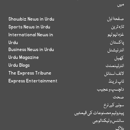
میں
صفحۂ اول
Showbiz News in Urdu
تازہ ترین
Sports News in Urdu
غزہ لہو لہو
International News in
پاکستان
Urdu
Business News in Urdu
انٹر نیشنل
Urdu Magazine
کھیل
Urdu Blogs
انٹرٹینمنٹ
The Express Tribune
لائف اسٹائل
Express Entertainment
ٹاپ ٹرینڈ
دلچسپ و عجیب
صحت
سونے کے نرخ
پیٹرولیم مصنوعات کی قیمتیں
سائنس و ٹیکنالوجی
بلاگ