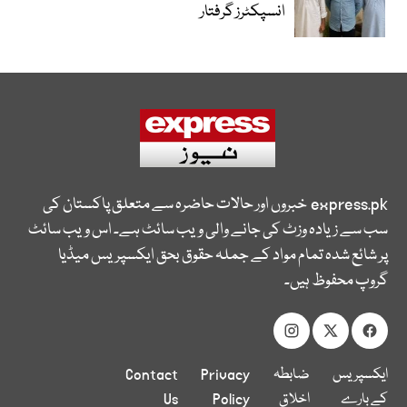
انسپکٹرز گرفتار
express.pk
خبروں اور حالات حاضرہ سے متعلق پاکستان کی
سب سے زیادہ وزٹ کی جانے والی ویب سائٹ ہے۔ اس ویب سائٹ
پر شائع شدہ تمام مواد کے جملہ حقوق بحق ایکسپریس میڈیا
گروپ محفوظ ہیں۔
ایکسپریس
ضابطہ
Privacy
Contact
کے بارے
اخلاق
Policy
Us