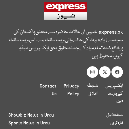
express.pk
خبروں اور حالات حاضرہ سے متعلق پاکستان کی
سب سے زیادہ وزٹ کی جانے والی ویب سائٹ ہے۔ اس ویب سائٹ
پر شائع شدہ تمام مواد کے جملہ حقوق بحق ایکسپریس میڈیا
گروپ محفوظ ہیں۔
ایکسپریس
ضابطہ
Privacy
Contact
کے بارے
اخلاق
Policy
Us
میں
صفحۂ اول
Showbiz News in Urdu
تازہ ترین
Sports News in Urdu