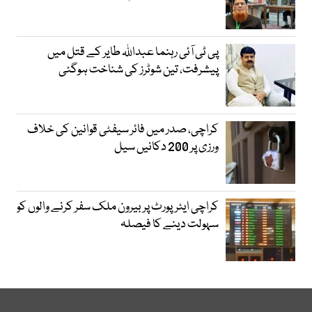
پی ٹی آئی رہنما عبداللہ طایر کے قتل میں
پیشرفت، تین شوٹرز کی شناخت ہوگئی
کراچی، صدر میں فائر سیفٹی قوانین کی خلاف
ورزی پر 200 دکانیں سیل
کراچی ایئرپورٹ پر بیرون ملک سفر کرنے والوں کو
سہولت دینے کا فیصلہ