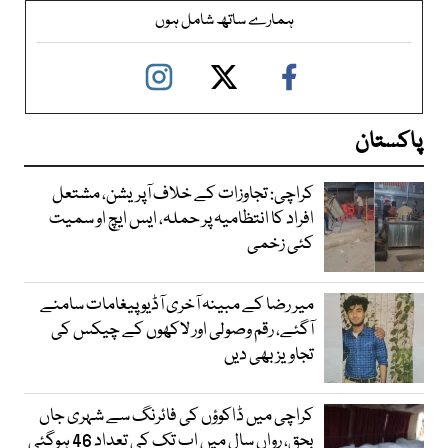
ہمارے ساتھ شامل ہوں
پاکستان
کراچی: تجاوزات کے خلاف آپریشن، مشتعل
افراد کا انتظامیہ پر حملہ، ایس ایچ او سمیت
کئی زخمی
میر رضا کے مبینہ آخری آڈیو پیغامات سامنے
آگئے، رقم وصولی اور لاکھوں کے چیکس کی
تجاویز بھی دیں
کراچی میں ڈاکوؤں کی فائرنگ سے شہری جاں
بحق، رواں سال میں اب تک کی تعداد 46 ہوگئی