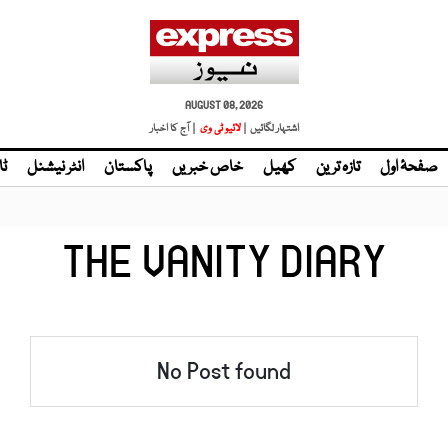
AUGUST 08, 2026
اشتہار لگائیں |
لائیو ٹی وی
| آج کا اخبار
صفحۂ اول
تازہ ترین
کھیل
خاص خبریں
پاکستان
انٹر نیشنل
ٹا
THE VANITY DIARY
No Post found