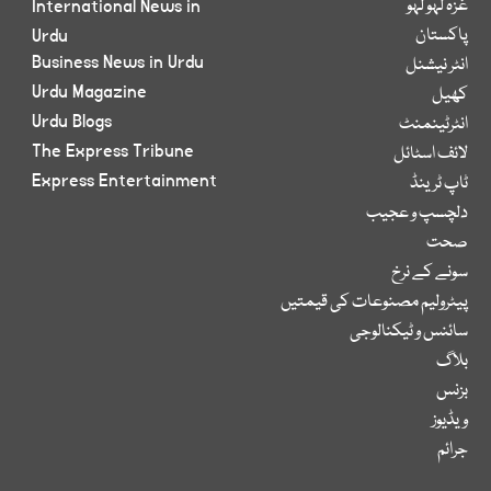
غزہ لہو لہو
International News in
پاکستان
Urdu
Business News in Urdu
انٹر نیشنل
Urdu Magazine
کھیل
Urdu Blogs
انٹرٹینمنٹ
The Express Tribune
لائف اسٹائل
Express Entertainment
ٹاپ ٹرینڈ
دلچسپ و عجیب
صحت
سونے کے نرخ
پیٹرولیم مصنوعات کی قیمتیں
سائنس و ٹیکنالوجی
بلاگ
بزنس
ویڈیوز
جرائم