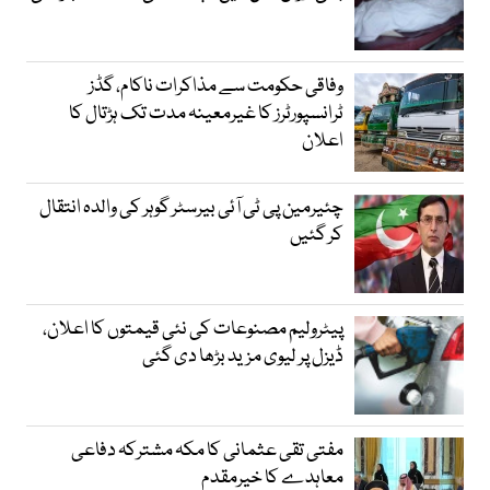
وفاقی حکومت سے مذاکرات ناکام، گڈز
ٹرانسپورٹرز کا غیرمعینہ مدت تک ہڑتال کا
اعلان
چئیرمین پی ٹی آئی بیرسٹر گوہر کی والدہ انتقال
کر گئیں
پیٹرولیم مصنوعات کی نئی قیمتوں کا اعلان،
ڈیزل پر لیوی مزید بڑھا دی گئی
مفتی تقی عثمانی کا مکہ مشترکہ دفاعی
معاہدے کا خیرمقدم