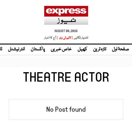
AUGUST 08, 2026
اشتہار لگائیں |
لائیو ٹی وی
| آج کا اخبار
صفحۂ اول
تازہ ترین
کھیل
خاص خبریں
پاکستان
انٹر نیشنل
ٹا
THEATRE ACTOR
No Post found