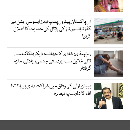
آل پاکستان پیٹرول پمپ اونرز ایسوسی ایشن نے
گڈز ٹرانسپورٹرز کی ہڑتال کی حمایت کا اعلان
کردیا
راولپنڈی: شادی کا جھانسہ دیکر بنکاک سے
لائی خاتون سے زبردستی جنسی زیادتی، ملزم
گرفتار
پیپلز پارٹی کی وفاق میں شراکت داری پر رانا ثنا
اللہ کا دلچسپ تبصرہ