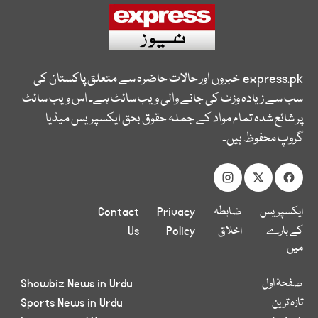
express.pk
خبروں اور حالات حاضرہ سے متعلق پاکستان کی
سب سے زیادہ وزٹ کی جانے والی ویب سائٹ ہے۔ اس ویب سائٹ
پر شائع شدہ تمام مواد کے جملہ حقوق بحق ایکسپریس میڈیا
گروپ محفوظ ہیں۔
ایکسپریس
ضابطہ
Privacy
Contact
کے بارے
اخلاق
Policy
Us
میں
صفحۂ اول
Showbiz News in Urdu
تازہ ترین
Sports News in Urdu