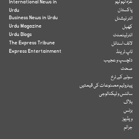
غزہ لہو لہو
International News in
پاکستان
Urdu
Business News in Urdu
انٹر نیشنل
Urdu Magazine
کھیل
Urdu Blogs
انٹرٹینمنٹ
The Express Tribune
لائف اسٹائل
Express Entertainment
ٹاپ ٹرینڈ
دلچسپ و عجیب
صحت
سونے کے نرخ
پیٹرولیم مصنوعات کی قیمتیں
سائنس و ٹیکنالوجی
بلاگ
بزنس
ویڈیوز
جرائم