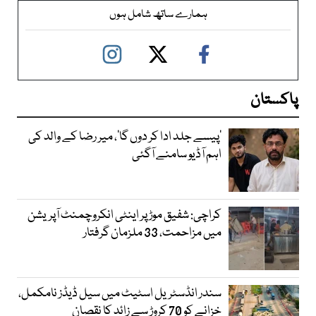
ہمارے ساتھ شامل ہوں
پاکستان
’پیسے جلد ادا کر دوں گا‘، میر رضا کے والد کی
اہم آڈیو سامنے آگئی
کراچی: شفیق موڑ پر اینٹی انکروچمنٹ آپریشن
میں مزاحمت، 33 ملزمان گرفتار
سندر انڈسٹریل اسٹیٹ میں سیل ڈیڈز نامکمل،
خزانے کو 70 کروڑ سے زائد کا نقصان