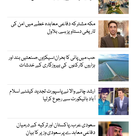
مکہ مشترکہ دفاعی معاہدہ خطے میں امن کی
تاریخی دستاویز ہے، بلاول
حب میں پانی کا بحران؛سیکڑوں صنعتیں بند اور
ہزاروں کارکنوں کی بیروزگاری کے خدشات
ارشد چائے والا نے پاسپورٹ تجدید کیلئے اسلام
آباد ہائیکورٹ سے رجوع کرلیا
سعودی عرب، پاکستان اور ترکیہ کے درمیان
دفاعی معاہدے پر سعودی وزیر کا بیان