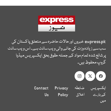
express.pk
خبروں اور حالات حاضرہ سے متعلق پاکستان کی
سب سے زیادہ وزٹ کی جانے والی ویب سائٹ ہے۔ اس ویب سائٹ
پر شائع شدہ تمام مواد کے جملہ حقوق بحق ایکسپریس میڈیا
گروپ محفوظ ہیں۔
ایکسپریس
ضابطہ
Privacy
Contact
کے بارے
اخلاق
Policy
Us
میں