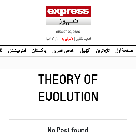
AUGUST 06, 2026
اشتہار لگائیں |
لائیو ٹی وی
| آج کا اخبار
صفحۂ اول
تازہ ترین
کھیل
خاص خبریں
پاکستان
انٹر نیشنل
ٹا
THEORY OF
EVOLUTION
No Post found