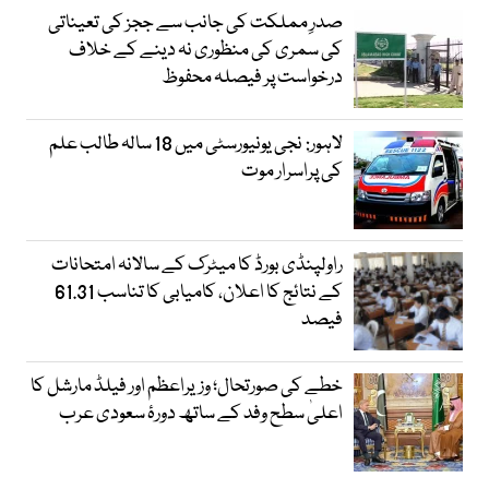
صدرِ مملکت کی جانب سے ججز کی تعیناتی
کی سمری کی منظوری نہ دینے کے خلاف
درخواست پر فیصلہ محفوظ
لاہور: نجی یونیورسٹی میں 18 سالہ طالب علم
کی پراسرار موت
راولپنڈی بورڈ کا میٹرک کے سالانہ امتحانات
کے نتائج کا اعلان، کامیابی کا تناسب 61.31
فیصد
خطے کی صورتحال؛ وزیراعظم اور فیلڈ مارشل کا
اعلیٰ سطح وفد کے ساتھ دورۂ سعودی عرب