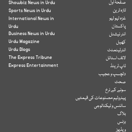
صفحۂ اول
Showbiz News in Urdu
تازہ ترین
Sports News in Urdu
غزہ لہو لہو
International News in
پاکستان
Urdu
Business News in Urdu
انٹر نیشنل
Urdu Magazine
کھیل
Urdu Blogs
انٹرٹینمنٹ
The Express Tribune
لائف اسٹائل
Express Entertainment
ٹاپ ٹرینڈ
دلچسپ و عجیب
صحت
سونے کے نرخ
پیٹرولیم مصنوعات کی قیمتیں
سائنس و ٹیکنالوجی
بلاگ
بزنس
ویڈیوز