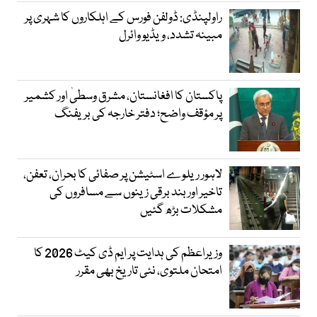
راولپنڈی: ڈولفن فورس کے اہلکاروں کا شہری پر
مبینہ تشدد، ویڈیو وائرل
پاکستان کا افغانستان، مشرق وسطیٰ اور کشمیر
پر مؤقف واضح؛ دفتر خارجہ کی بریفنگ
لاہور ریلوے اسٹیشن پر صفائی کا بحران، تعفن،
تاخیر اور بند برقی زینوں سے مسافروں کی
مشکلات بڑھ گئیں
وزیراعظم کی ہدایت پر ایم ڈی کیٹ 2026 کا
امتحان ملتوی، نئی تاریخ بھی مقرر