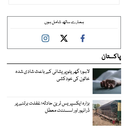
ہمارے ساتھ شامل ہوں
پاکستان
لاہور؛ گھریلو پریشانی کے باعث شادی شدہ
خاتون کی خودکشی
ہزارہ ایکسپریس ٹرین حادثہ؛ غفلت برتنے پر
ڈرائیور اور اسسٹنٹ معطل