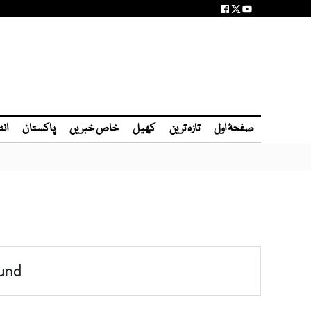
صفحۂ اول
تازہ ترین
کھیل
خاص خبریں
پاکستان
انٹ
und