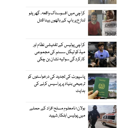
کراچی میں افسوسناک واقعہ، گھریلو
تنازع پر باپ کے ہاتھوں بیٹا قتل
کراچی پولیس کے تفتیشی نظام اور
میڈکو لیگل سسٹم کی مجموعی
کارکردگی سوالیہ نشان بن چکی
پاسپورٹ کی تجدید کی درخواستوں کو
ترجیحی بنیاد پر پراسیس کرنے کی
ہدایت
بولان؛ نامعلوم مسلح افراد کے حملے
میں پولیس اہلکار شہید