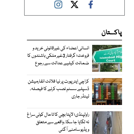
پاکستان
انسانی اعضاء کی غیرقانونی خرید و
فروخت؛ گرفتار 3غیر ملکی باشندوں کا
ضمانت کیلیے عدالت سے رجوع
کراچی ایئرپورٹ پر نیا فلائٹ انفارمیشن
ڈسپلے سسٹم نصب کرنے کا فیصلہ،
ٹینڈر جاری
راولپنڈی؛ لاپتا بچی کا تاحال کوئی سراغ
نہ لگایا جا سکا، واقعے سے متعلق
ویڈیو سامنے آگئی