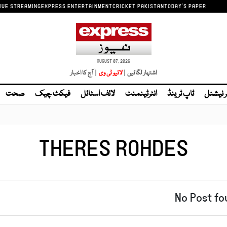
IVE STREAMING
EXPRESS ENTERTAINMENT
CRICKET PAKISTAN
TODAY'S PAPER
AUGUST 07, 2026
اشتہار لگائیں |
| آج کا اخبار
ر نیشنل
ٹاپ ٹرینڈ
انٹرٹینمنٹ
لائف اسٹائل
فیکٹ چیک
صحت
THERES ROHDES
No Post fo