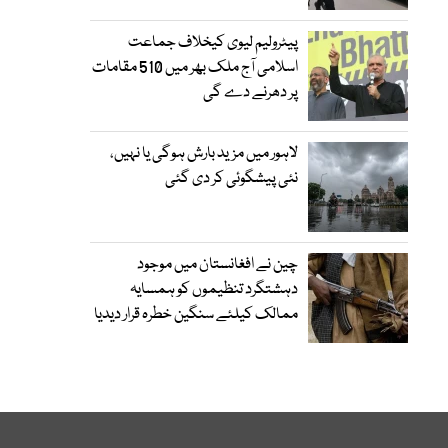
پیٹرولیم لیوی کیخلاف جماعت
اسلامی آج ملک بھر میں 510 مقامات
پر دھرنے دے گی
لاہور میں مزید بارش ہوگی یا نہیں،
نئی پیشگوئی کر دی گئی
چین نے افغانستان میں موجود
دہشتگرد تنظیموں کو ہمسایہ
ممالک کیلئے سنگین خطرہ قرار دیدیا