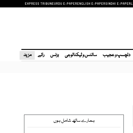
EXPRESS TRIBUNE
URDU E-PAPER
ENGLISH E-PAPER
SINDHI E-PAPER
L
دلچسپ و عجیب
سائنس و ٹیکنالوجی
بزنس
رائے
مزید
ہمارے ساتھ شامل ہوں