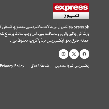
express.pk
خبروں اور حالات حاضرہ سے متعلق پاکستان 
وزٹ کی جانے والی ویب سائٹ ہے۔ اس ویب سائٹ پر شائع شدہ
جملہ حقوق بحق ایکسپریس میڈیا گروپ محفوظ ہیں۔
ایکسپریس کے بارے میں
ضابطہ اخلاق
Privacy Policy