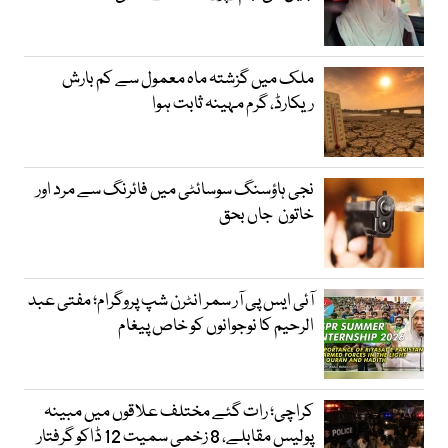
ملک میں گزشتہ ماہ معمول سے کم بارش
ریکارڈ، گرم مہینہ ثابت ہوا
نجی ہاؤسنگ سوسائٹی میں فائرنگ سے مرد اور
خاتون جاں بحق
آئی ایس پی آر سمر انٹرن شپ پروگرام؛ مفتی عبد
الرحیم کا نوجوانوں کو خاص پیغام
کراچی؛ رات گئے مختلف علاقوں میں مبینہ
پولیس مقابلے، 8 زخمی سمیت 12 ڈاکو گرفتار