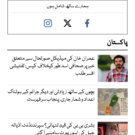
ہمارے ساتھ شامل ہوں
پاکستان
عمران خان کی میڈیکل صورتحال سے متعلق
خبر پر صحافی اسد طور کیخلاف کیس: تفتیشی
افسر طلب
بچوں کے ساتھ زیادتی اور دیگر جرائم کے ہولناک
اعداد و شمار جاری، پنجاب سرفہرست
بشریٰ بی بی کی قیدِ تنہائی؟ سپرنٹنڈنٹ اڈیالہ
جیل کی اہم رپورٹ سامنے آ گئی