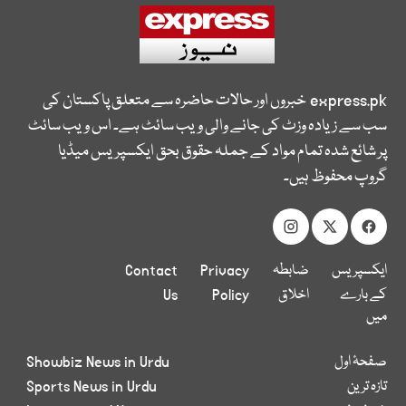
express.pk
خبروں اور حالات حاضرہ سے متعلق پاکستان کی
سب سے زیادہ وزٹ کی جانے والی ویب سائٹ ہے۔ اس ویب سائٹ
پر شائع شدہ تمام مواد کے جملہ حقوق بحق ایکسپریس میڈیا
گروپ محفوظ ہیں۔
ایکسپریس
ضابطہ
Privacy
Contact
کے بارے
اخلاق
Policy
Us
میں
صفحۂ اول
Showbiz News in Urdu
تازہ ترین
Sports News in Urdu