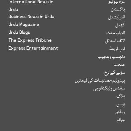
غزہ لہو لہو
International News in
پاکستان
Urdu
Business News in Urdu
انٹر نیشنل
Urdu Magazine
کھیل
Urdu Blogs
انٹرٹینمنٹ
The Express Tribune
لائف اسٹائل
Express Entertainment
ٹاپ ٹرینڈ
دلچسپ و عجیب
صحت
سونے کے نرخ
پیٹرولیم مصنوعات کی قیمتیں
سائنس و ٹیکنالوجی
بلاگ
بزنس
ویڈیوز
جرائم