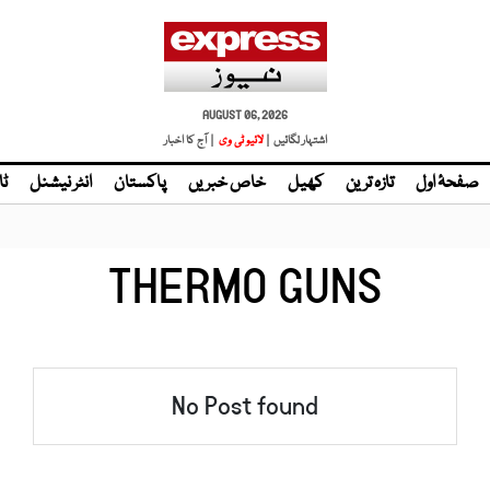
AUGUST 06, 2026
اشتہار لگائیں |
لائیو ٹی وی
| آج کا اخبار
صفحۂ اول
تازہ ترین
کھیل
خاص خبریں
پاکستان
انٹر نیشنل
ٹا
THERMO GUNS
No Post found