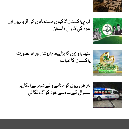
قیامِ پاکستان لاکھوں مسلمانوں کی قربانیوں اور
عزم کی لازوال داستان
ننھی آوازوں کا بڑا پیغام؛ روشن اور خوبصورت
پاکستان کا خواب
ناراض بیوی کو منانے والے شوہر نے انکار پر
سسرال کے سامنے خود کو آگ لگا لی