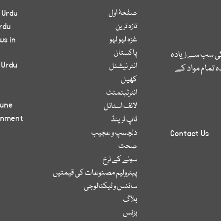
صفحۂ اول
 Urdu
تازہ ترین
rdu
غزہ لہو لہو
ws in
پاکستان
کی سب سے زیادہ
 Urdu
انٹر نیشنل
 تمام مواد کے
کھیل
انٹرٹینمنٹ
bune
لائف اسٹائل
inment
ٹاپ ٹرینڈ
دلچسپ و عجیب
Contact Us
صحت
سونے کے نرخ
پیٹرولیم مصنوعات کی قیمتیں
سائنس و ٹیکنالوجی
بلاگ
بزنس