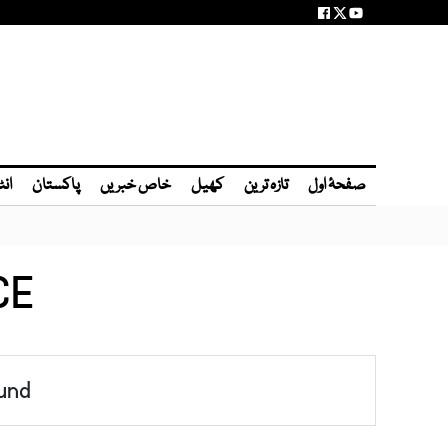
صفحۂ اول
تازہ ترین
کھیل
خاص خبریں
پاکستان
انٹ
CE
und