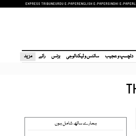
EXPRESS TRIBUNE
URDU E-PAPER
ENGLISH E-PAPER
SINDHI E-PAPER
L
دلچسپ و عجیب
سائنس و ٹیکنالوجی
بزنس
رائے
مزید
T
ہمارے ساتھ شامل ہوں