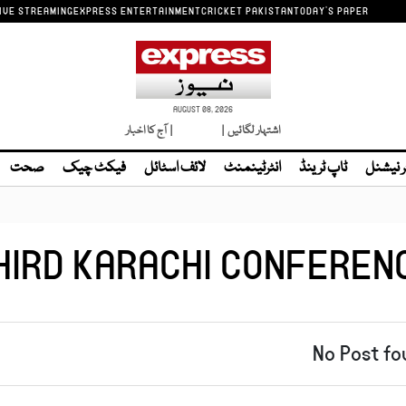
IVE STREAMING
EXPRESS ENTERTAINMENT
CRICKET PAKISTAN
TODAY'S PAPER
AUGUST 08, 2026
اشتہار لگائیں |
لائیو ٹی وی
| آج کا اخبار
ر نیشنل
ٹاپ ٹرینڈ
انٹرٹینمنٹ
لائف اسٹائل
فیکٹ چیک
صحت
HIRD KARACHI CONFEREN
No Post fo