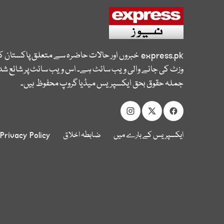
express.pk
خبروں اور حالات حاضرہ سے متعلق پاکستان 
وزٹ کی جانے والی ویب سائٹ ہے۔ اس ویب سائٹ پر شائع شدہ
جملہ حقوق بحق ایکسپریس میڈیا گروپ محفوظ ہیں۔
ایکسپریس کے بارے میں
ضابطہ اخلاق
Privacy Policy