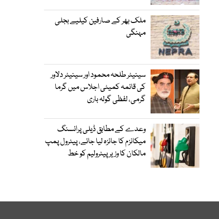
ملک بھر کے صارفین کیلیے بجلی
مہنگی
سینیٹر طلحہ محمود اور سینیٹر دلاور
کی قائمہ کمیٹی اجلاس میں گرما
گرمی، لفظی گولہ باری
وعدے کے مطابق ڈیلی پرائسنگ
میکانزم کا جائزہ لیا جائے، پیٹرول پمپ
مالکان کا وزیرپیٹرولیم کو خط