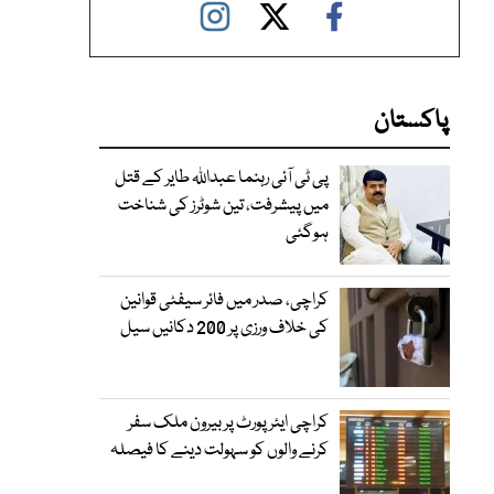
پاکستان
پی ٹی آئی رہنما عبداللہ طایر کے قتل
میں پیشرفت، تین شوٹرز کی شناخت
ہوگئی
کراچی، صدر میں فائر سیفٹی قوانین
کی خلاف ورزی پر 200 دکانیں سیل
کراچی ایئرپورٹ پر بیرون ملک سفر
کرنے والوں کو سہولت دینے کا فیصلہ