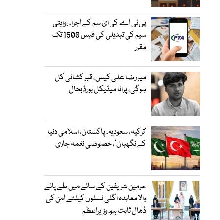
پی ٹی اے کی ای سم کے اجرا، روایتی
سیم کی تبدیلی کی فیس 1500 تک
مقرر
میر رضا علی کیس، قبر کشائی کل
ہوگی، پرانا میڈیکل بورڈ بحال
‘ترکیہ، سعودیہ، پاکستان، اسلامی دنیا
کے نگہبان’، خصوصی نغمہ جاری
حرمین شریفین کے سائے میں طے پانے
والا معاہدہ اگلی نسلوں کیلئے امن کی
ڈھال ثابت ہو، وزیراعظم