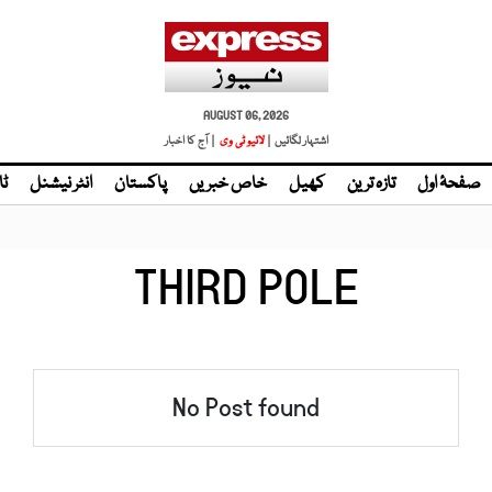
AUGUST 06, 2026
اشتہار لگائیں |
| آج کا اخبار
صفحۂ اول
تازہ ترین
کھیل
خاص خبریں
پاکستان
انٹر نیشنل
ٹا
THIRD POLE
No Post found