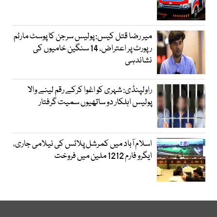
میر رضا قتل کیس: پولیس سرجن کا پوسٹ مارٹم
رپورٹ پر اعتراض، 14 سنگین خامیوں کی
نشاندہی
راولپنڈی: شہری کو اغوا کرکے رقم لینے والا
پولیس اہلکار دو ساتھیوں سمیت گرفتار
اسلام آباد میں کمرشل پلاٹس کی نیلامی جاری،
ایگرو فارم 1212 ملین میں فروخت