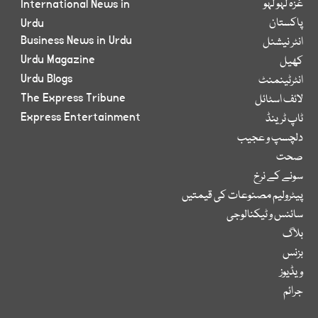
غزہ لہو لہو
International News in
پاکستان
Urdu
Business News in Urdu
انٹر نیشنل
Urdu Magazine
کھیل
Urdu Blogs
انٹرٹینمنٹ
The Express Tribune
لائف اسٹائل
Express Entertainment
ٹاپ ٹرینڈ
دلچسپ و عجیب
صحت
سونے کے نرخ
پیٹرولیم مصنوعات کی قیمتیں
سائنس و ٹیکنالوجی
بلاگ
بزنس
ویڈیوز
جرائم