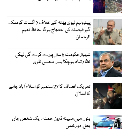
پیٹرولیم لیوی بھتہ کے خلاف 7 اگست کو ملک
گیر فیصلہ کن احتجاج ہوگا، حافظ نعیم
الرحمان
شہباز حکومت 5 سال پورے کرے گی لیکن
نظام تباہ ہوچکا ہے، محسن نقوی
تحریک انصاف کا 27 ستمبر کو اسلام آباد جانے
کا اعلان
بنوں میں مبینہ ڈرون حملہ، ایک شخص جاں
بحق، دو زخمی