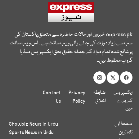
express.pk
خبروں اور حالات حاضرہ سے متعلق پاکستان کی
سب سے زیادہ وزٹ کی جانے والی ویب سائٹ ہے۔ اس ویب سائٹ
پر شائع شدہ تمام مواد کے جملہ حقوق بحق ایکسپریس میڈیا
گروپ محفوظ ہیں۔
ایکسپریس
ضابطہ
Privacy
Contact
کے بارے
اخلاق
Policy
Us
میں
صفحۂ اول
Showbiz News in Urdu
تازہ ترین
Sports News in Urdu