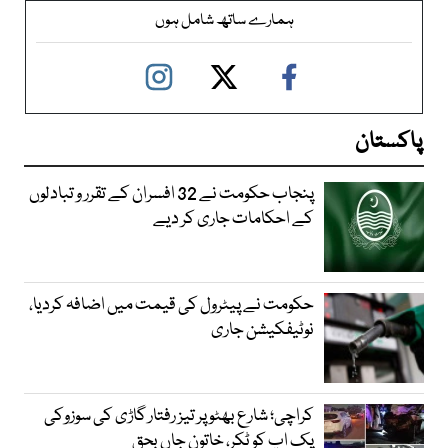
ہمارے ساتھ شامل ہوں
پاکستان
پنجاب حکومت نے 32 افسران کے تقرر و تبادلوں
کے احکامات جاری کر دیے
حکومت نے پیٹرول کی قیمت میں اضافہ کردیا،
نوٹیفکیشن جاری
کراچی؛ شارع بھٹو پر تیز رفتار گاڑی کی سوزوکی
پک اپ کو ٹکر، خاتون جاں بحق