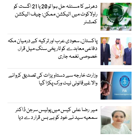
دھرنے کا مسئلہ حل ہوا تو 20 یا 21 اگست کو
راولاکوٹ میں الیکشن ممکن: چیف الیکشن
کمشنر
پاکستان، سعودی عرب اور ترکیہ کے درمیان مکہ
دفاعی معاہدے کو تاریخی سنگ میل قرار،
خصوصی نغمہ جاری
وزارت خارجہ سے دستاویزات کی تصدیق کروانے
والا غیرقانونی نیٹ ورک پکڑا گیا
میر رضا علی کیس میں پولیس سرجن ڈاکٹر
سمعیہ سید نے خود کو بے بس قرار دے دیا