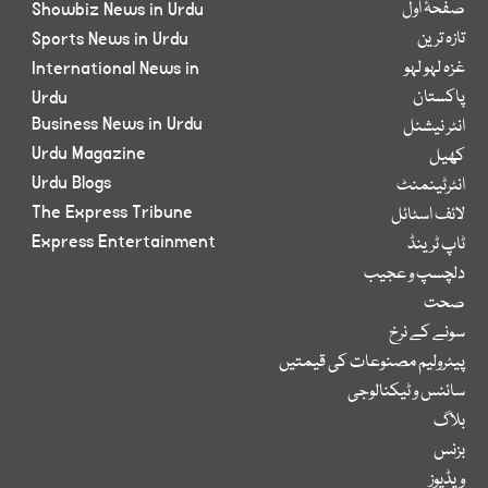
صفحۂ اول
Showbiz News in Urdu
تازہ ترین
Sports News in Urdu
غزہ لہو لہو
International News in
پاکستان
Urdu
Business News in Urdu
انٹر نیشنل
Urdu Magazine
کھیل
Urdu Blogs
انٹرٹینمنٹ
The Express Tribune
لائف اسٹائل
Express Entertainment
ٹاپ ٹرینڈ
دلچسپ و عجیب
صحت
سونے کے نرخ
پیٹرولیم مصنوعات کی قیمتیں
سائنس و ٹیکنالوجی
بلاگ
بزنس
ویڈیوز