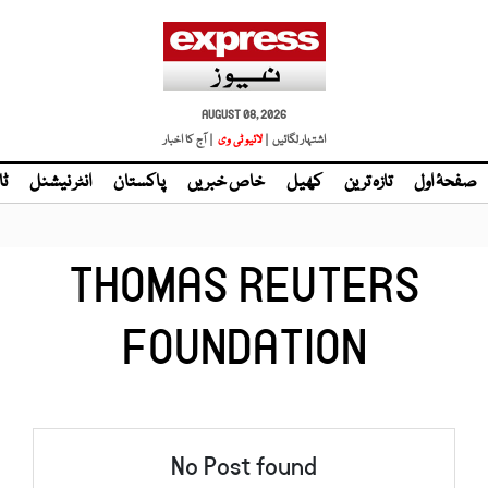
AUGUST 08, 2026
اشتہار لگائیں |
لائیو ٹی وی
| آج کا اخبار
صفحۂ اول
تازہ ترین
کھیل
خاص خبریں
پاکستان
انٹر نیشنل
ٹا
THOMAS REUTERS
FOUNDATION
No Post found