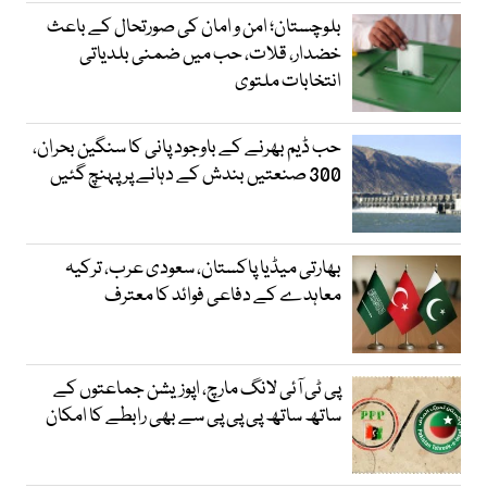
بلوچستان؛ امن و امان کی صورتحال کے باعث
خضدار، قلات، حب میں ضمنی بلدیاتی
انتخابات ملتوی
حب ڈیم بھرنے کے باوجود پانی کا سنگین بحران،
300 صنعتیں بندش کے دہانے پر پہنچ گئیں
بھارتی میڈیا پاکستان، سعودی عرب، ترکیہ
معاہدے کے دفاعی فوائد کا معترف
پی ٹی آئی لانگ مارچ، اپوزیشن جماعتوں کے
ساتھ ساتھ پی پی پی سے بھی رابطے کا امکان