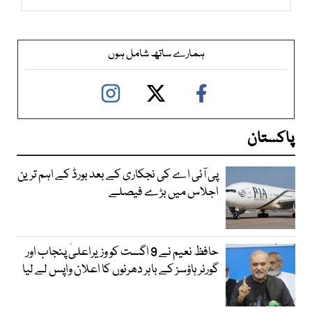
ہمارے ساتھ شامل ہوں
پاکستان
پی آئی اے کی نجکاری کے بعد بورڈ کے اہم ترین
اجلاس میں بڑے فیصلے
حافظ نعیم نے 9 اگست کو وزیراعلیٰ پنجاب اور
گورنر ہاؤسز کے باہر دھرنوں کا اعلان واپس لے لیا