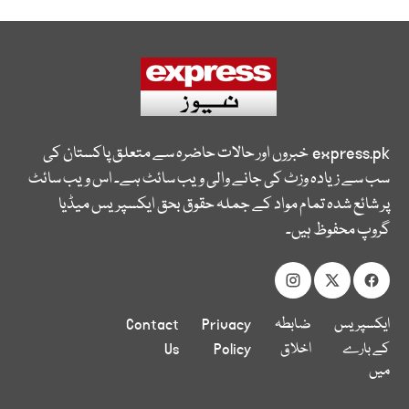
express.pk
خبروں اور حالات حاضرہ سے متعلق پاکستان کی
سب سے زیادہ وزٹ کی جانے والی ویب سائٹ ہے۔ اس ویب سائٹ
پر شائع شدہ تمام مواد کے جملہ حقوق بحق ایکسپریس میڈیا
گروپ محفوظ ہیں۔
ایکسپریس
ضابطہ
Privacy
Contact
کے بارے
اخلاق
Policy
Us
میں