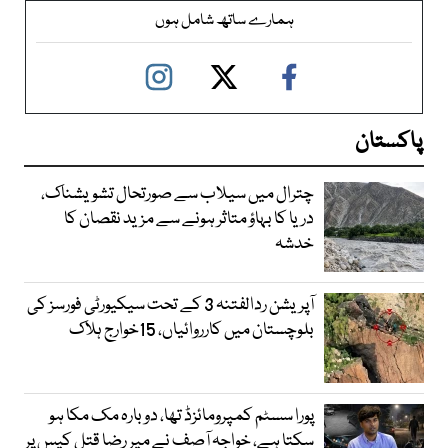
ہمارے ساتھ شامل ہوں
پاکستان
چترال میں سیلاب سے صورتحال تشویشناک،
دریا کا بہاؤ متاثر ہونے سے مزید نقصان کا
خدشہ
آپریشن ردالفتنہ 3 کے تحت سیکیورٹی فورسز کی
بلوچستان میں کارروائیاں، 15خوارج ہلاک
پورا سسٹم کمپرومائزڈ تھا، دوبارہ مک مکا ہو
سکتا ہے، خواجہ آصف نے میر رضا قتل کیس پر