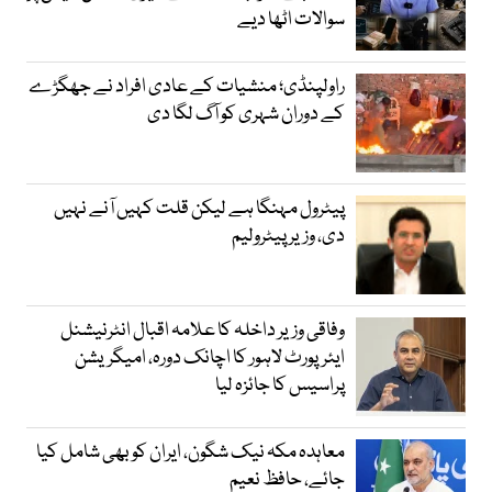
سوالات اٹھا دیے
راولپنڈی؛ منشیات کے عادی افراد نے جھگڑے
کے دوران شہری کو آگ لگا دی
پیٹرول مہنگا ہے لیکن قلت کہیں آنے نہیں
دی، وزیر پیٹرولیم
وفاقی وزیر داخلہ کا علامہ اقبال انٹرنیشنل
ایئرپورٹ لاہور کا اچانک دورہ، امیگریشن
پراسیس کا جائزہ لیا
معاہدہ مکہ نیک شگون، ایران کو بھی شامل کیا
جائے، حافظ نعیم