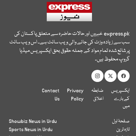
express.pk
خبروں اور حالات حاضرہ سے متعلق پاکستان کی
سب سے زیادہ وزٹ کی جانے والی ویب سائٹ ہے۔ اس ویب سائٹ
پر شائع شدہ تمام مواد کے جملہ حقوق بحق ایکسپریس میڈیا
گروپ محفوظ ہیں۔
ایکسپریس
ضابطہ
Privacy
Contact
کے بارے
اخلاق
Policy
Us
میں
صفحۂ اول
Showbiz News in Urdu
تازہ ترین
Sports News in Urdu