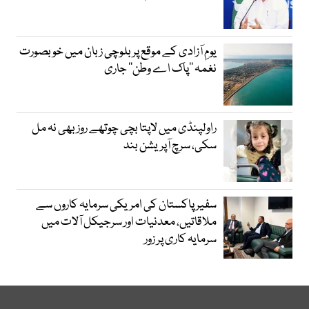
یومِ آزادی کے موقع پر بلوچی زبان میں خوبصورت
نغمہ ’’پاک اے وطن‘‘ جاری
راولپنڈی میں لاپتا بچی چوتھے روز بھی نہ مل
سکی، سرچ آپریشن بند
سفیر پاکستان کی امریکی سرمایہ کاروں سے
ملاقاتیں، معدنیات اور سرجیکل آلات میں
سرمایہ کاری پر زور