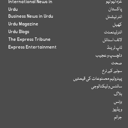
غزہ لہو لہو
International News in
پاکستان
Urdu
Business News in Urdu
انٹر نیشنل
Urdu Magazine
کھیل
Urdu Blogs
انٹرٹینمنٹ
The Express Tribune
لائف اسٹائل
Express Entertainment
ٹاپ ٹرینڈ
دلچسپ و عجیب
صحت
سونے کے نرخ
پیٹرولیم مصنوعات کی قیمتیں
سائنس و ٹیکنالوجی
بلاگ
بزنس
ویڈیوز
جرائم