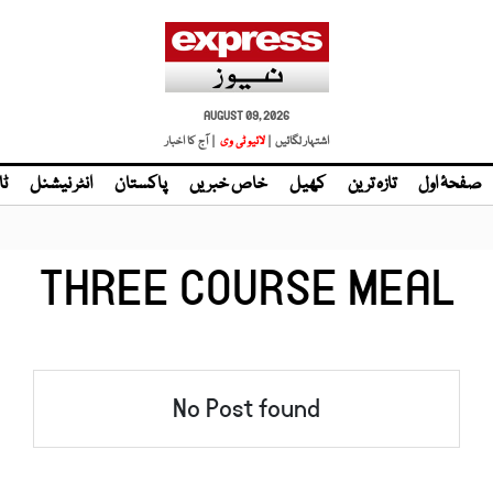
AUGUST 09, 2026
اشتہار لگائیں |
لائیو ٹی وی
| آج کا اخبار
صفحۂ اول
تازہ ترین
کھیل
خاص خبریں
پاکستان
انٹر نیشنل
ٹا
THREE COURSE MEAL
No Post found