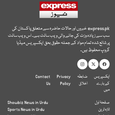
express.pk
خبروں اور حالات حاضرہ سے متعلق پاکستان کی
سب سے زیادہ وزٹ کی جانے والی ویب سائٹ ہے۔ اس ویب سائٹ
پر شائع شدہ تمام مواد کے جملہ حقوق بحق ایکسپریس میڈیا
گروپ محفوظ ہیں۔
ایکسپریس
ضابطہ
Privacy
Contact
کے بارے
اخلاق
Policy
Us
میں
صفحۂ اول
Showbiz News in Urdu
تازہ ترین
Sports News in Urdu