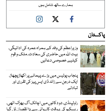
ہمارے ساتھ شامل ہوں
پاکستان
وزیراعظم کی وفد کے ہمراہ عمرہ کی ادائیگی،
بیت اللہ میں حاضری کی سعادت، ملک و قوم
کیلیے خصوصی دعائیں
پنجاب پولیس میں بڑے پیمانے پر اکھاڑ پچھاڑ،
ایک درجن سے زائد ڈی ایس پیز کی تقرری اور
تبادلے
راولپنڈی، دو دکانوں میں اچانک آگ بھڑک اٹھی،
ریسکیو کی بروقت کارروائی سے بڑا نقصان ٹل گیا