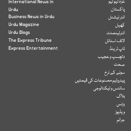
غزہ لہو لہو
International News in
پاکستان
Urdu
Business News in Urdu
انٹر نیشنل
Urdu Magazine
کھیل
Urdu Blogs
انٹرٹینمنٹ
The Express Tribune
لائف اسٹائل
Express Entertainment
ٹاپ ٹرینڈ
دلچسپ و عجیب
صحت
سونے کے نرخ
پیٹرولیم مصنوعات کی قیمتیں
سائنس و ٹیکنالوجی
بلاگ
بزنس
ویڈیوز
جرائم