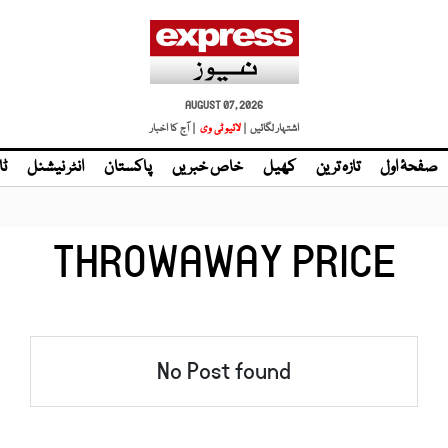
AUGUST 07, 2026
اشتہار لگائیں |
لائیو ٹی وی
| آج کا اخبار
صفحۂ اول
تازہ ترین
کھیل
خاص خبریں
پاکستان
انٹر نیشنل
ٹا
THROWAWAY PRICE
No Post found