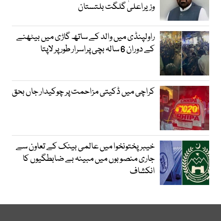
وزیراعلیٰ گلگت بلتستان
راولپنڈی میں والد کے ساتھ گاڑی میں بیٹھنے
کے دوران 6 سالہ بچی پراسرار طور پر لاپتا
کراچی میں ڈکیتی مزاحمت پر چوکیدار جاں بحق
خیبرپختونخوا میں عالمی بینک کے تعاون سے
جاری منصوبوں میں مبینہ بے ضابطگیوں کا
انکشاف