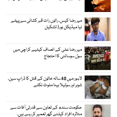
میر رضا کیس، راتوں رات قبر کشائی سے پہلے
نیا میڈیکل بورڈ تشکیل
میر رضا علی کے انصاف کیلیے کراچی میں
سول سوسائٹی کا احتجاج
لاہور میں 40 سالہ خاتون کے قتل کا ڈراپ سین،
شوہر اور سوتیلا بیٹا ملوث نکلے
حکومت سندھ کے تعاون سے قدرتی آفات سے
متاثرہ افراد کیلئے گھر تعمیر کر رہے ہیں،