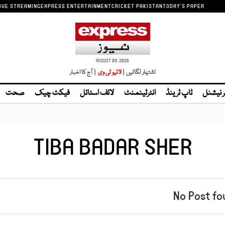
IVE STREAMING
EXPRESS ENTERTAINMENT
CRICKET PAKISTAN
TODAY'S PAPER
AUGUST 09, 2026
اشتہار لگائیں |
| آج کا اخبار
ر نیشنل
ٹاپ ٹرینڈ
انٹرٹینمنٹ
لائف اسٹائل
فیکٹ چیک
صحت
TIBA BADAR SHER
No Post fo