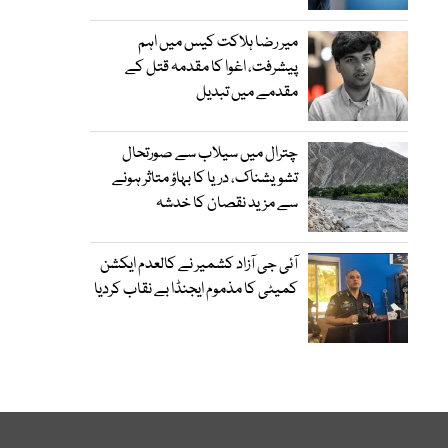
میر رضا ہلاکت کیس میں اہم
پیشرفت، اغوا کا مقدمہ قتل کے
مقدمے میں تبدیل
چترال میں سیلاب سے صورتحال
تشویشناک، دریا کا بہاؤ متاثر ہونے
سے مزید نقصان کا خدشہ
آئی جی آزاد کشمیر نے کالعدم ایکشن
کمیٹی کا مذموم ایجنڈا بے نقاب کردیا