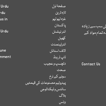
صفحۂ اول
 Urdu
تازہ ترین
rdu
غزہ لہو لہو
ws in
پاکستان
کی سب سے زیادہ
 Urdu
انٹر نیشنل
 تمام مواد کے
کھیل
انٹرٹینمنٹ
bune
لائف اسٹائل
inment
ٹاپ ٹرینڈ
دلچسپ و عجیب
Contact Us
صحت
سونے کے نرخ
پیٹرولیم مصنوعات کی قیمتیں
سائنس و ٹیکنالوجی
بلاگ
بزنس