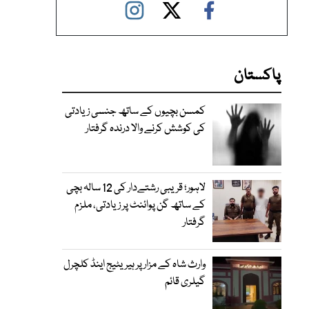
پاکستان
کمسن بچیوں کے ساتھ جنسی زیادتی
کی کوشش کرنے والا درندہ گرفتار
لاہور؛ قریبی رشتےدار کی 12 سالہ بچی
کے ساتھ گن پوائنٹ پر زیادتی، ملزم
گرفتار
وارث شاہ کے مزار پر ہیریٹیج اینڈ کلچرل
گیلری قائم