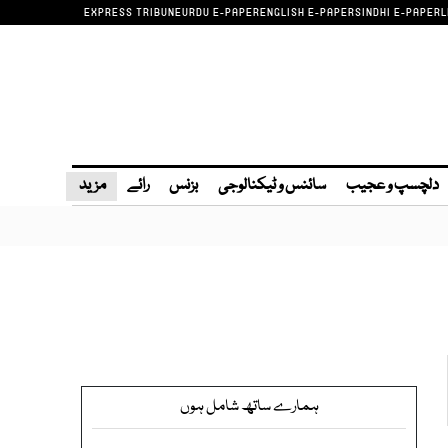
EXPRESS TRIBUNE
URDU E-PAPER
ENGLISH E-PAPER
SINDHI E-PAPER
L
دلچسپ و عجیب
سائنس و ٹیکنالوجی
بزنس
رائے
مزید
ہمارے ساتھ شامل ہوں