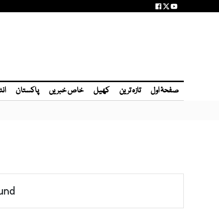
صفحۂ اول
تازہ ترین
کھیل
خاص خبریں
پاکستان
انٹ
und