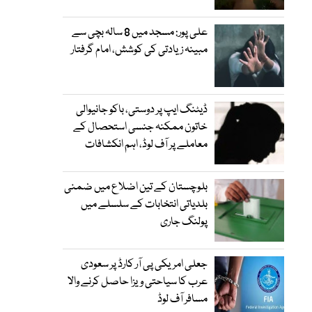
علی پور: مسجد میں 8 سالہ بچی سے
مبینہ زیادتی کی کوشش، امام گرفتار
ڈیٹنگ ایپ پر دوستی، باکو جانیوالی
خاتون ممکنہ جنسی استحصال کے
معاملے پر آف لوڈ، اہم انکشافات
بلوچستان کے تین اضلاع میں ضمنی
بلدیاتی انتخابات کے سلسلے میں
پولنگ جاری
جعلی امریکی پی آر کارڈ پر سعودی
عرب کا سیاحتی ویزا حاصل کرنے والا
مسافر آف لوڈ