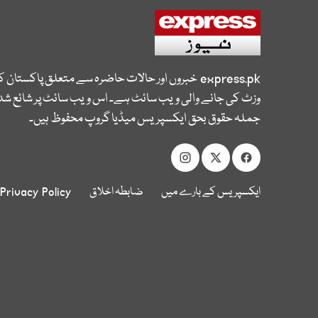
express.pk
خبروں اور حالات حاضرہ سے متعلق پاکستان 
وزٹ کی جانے والی ویب سائٹ ہے۔ اس ویب سائٹ پر شائع شدہ
جملہ حقوق بحق ایکسپریس میڈیا گروپ محفوظ ہیں۔
ایکسپریس کے بارے میں
ضابطہ اخلاق
Privacy Policy