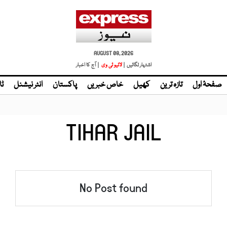
AUGUST 08, 2026
اشتہار لگائیں |
لائیو ٹی وی
| آج کا اخبار
صفحۂ اول
تازہ ترین
کھیل
خاص خبریں
پاکستان
انٹر نیشنل
ٹا
TIHAR JAIL
No Post found