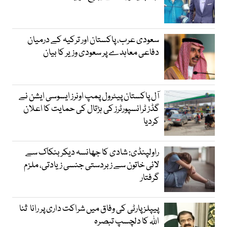
سعودی عرب، پاکستان اور ترکیہ کے درمیان
دفاعی معاہدے پر سعودی وزیر کا بیان
آل پاکستان پیٹرول پمپ اونرز ایسوسی ایشن نے
گڈز ٹرانسپورٹرز کی ہڑتال کی حمایت کا اعلان
کردیا
راولپنڈی: شادی کا جھانسہ دیکر بنکاک سے
لائی خاتون سے زبردستی جنسی زیادتی، ملزم
گرفتار
پیپلز پارٹی کی وفاق میں شراکت داری پر رانا ثنا
اللہ کا دلچسپ تبصرہ