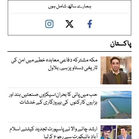
ہمارے ساتھ شامل ہوں
پاکستان
مکہ مشترکہ دفاعی معاہدہ خطے میں امن کی
تاریخی دستاویز ہے، بلاول
حب میں پانی کا بحران؛سیکڑوں صنعتیں بند اور
ہزاروں کارکنوں کی بیروزگاری کے خدشات
ارشد چائے والا نے پاسپورٹ تجدید کیلئے اسلام
آباد ہائیکورٹ سے رجوع کرلیا