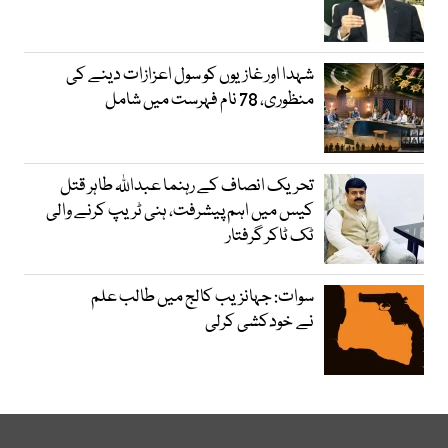
شہدا اور غازیوں کو سول اعزازات دینے کی
منظوری، 78 نام فہرست میں شامل
تحریک انصاف کے رہنما عبداللہ طاہر قتل
کیس میں اہم پیشرفت، ہنی ٹریپ کرنے والی
ٹک ٹاکر گرفتار
سوات: جہانزیب کالج میں طالب علم
نے خودکشی کرلی