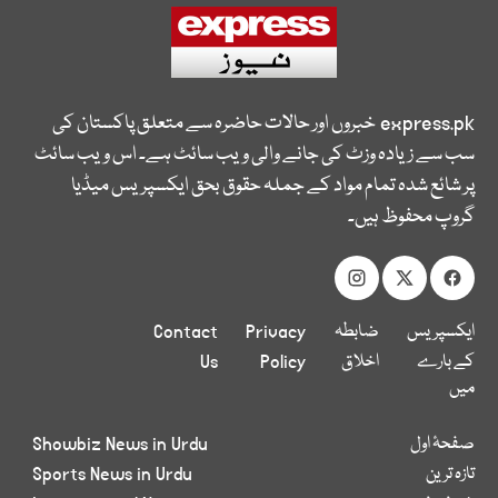
express.pk
خبروں اور حالات حاضرہ سے متعلق پاکستان کی
سب سے زیادہ وزٹ کی جانے والی ویب سائٹ ہے۔ اس ویب سائٹ
پر شائع شدہ تمام مواد کے جملہ حقوق بحق ایکسپریس میڈیا
گروپ محفوظ ہیں۔
ایکسپریس
ضابطہ
Privacy
Contact
کے بارے
اخلاق
Policy
Us
میں
صفحۂ اول
Showbiz News in Urdu
تازہ ترین
Sports News in Urdu