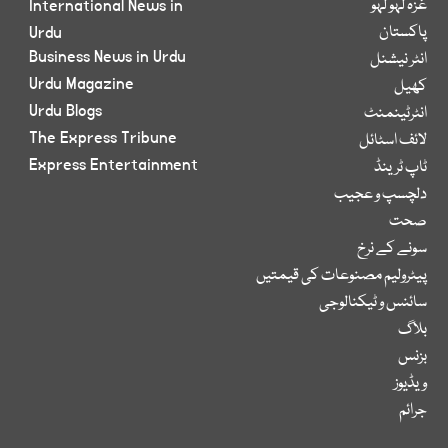
غزہ لہو لہو
International News in
پاکستان
Urdu
Business News in Urdu
انٹر نیشنل
Urdu Magazine
کھیل
Urdu Blogs
انٹرٹینمنٹ
The Express Tribune
لائف اسٹائل
Express Entertainment
ٹاپ ٹرینڈ
دلچسپ و عجیب
صحت
سونے کے نرخ
پیٹرولیم مصنوعات کی قیمتیں
سائنس و ٹیکنالوجی
بلاگ
بزنس
ویڈیوز
جرائم