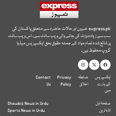
express.pk
خبروں اور حالات حاضرہ سے متعلق پاکستان کی
سب سے زیادہ وزٹ کی جانے والی ویب سائٹ ہے۔ اس ویب سائٹ
پر شائع شدہ تمام مواد کے جملہ حقوق بحق ایکسپریس میڈیا
گروپ محفوظ ہیں۔
ایکسپریس
ضابطہ
Privacy
Contact
کے بارے
اخلاق
Policy
Us
میں
صفحۂ اول
Showbiz News in Urdu
تازہ ترین
Sports News in Urdu