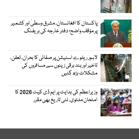
پاکستان کا افغانستان، مشرق وسطیٰ اور کشمیر
پر مؤقف واضح؛ دفتر خارجہ کی بریفنگ
لاہور ریلوے اسٹیشن پر صفائی کا بحران، تعفن،
تاخیر اور بند برقی زینوں سے مسافروں کی
مشکلات بڑھ گئیں
وزیراعظم کی ہدایت پر ایم ڈی کیٹ 2026 کا
امتحان ملتوی، نئی تاریخ بھی مقرر