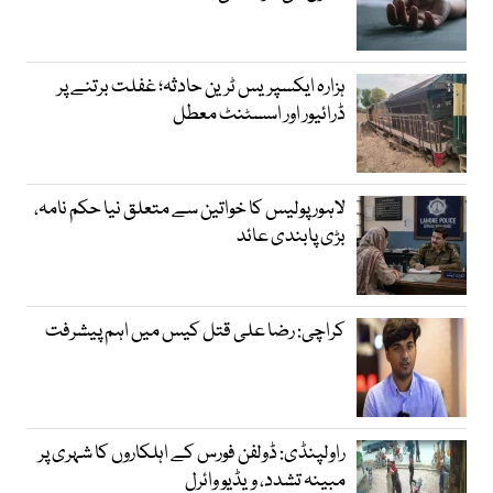
ہزارہ ایکسپریس ٹرین حادثہ؛ غفلت برتنے پر
ڈرائیور اور اسسٹنٹ معطل
لاہور پولیس کا خواتین سے متعلق نیا حکم نامہ،
بڑی پابندی عائد
کراچی: رضا علی قتل کیس میں اہم پیشرفت
راولپنڈی: ڈولفن فورس کے اہلکاروں کا شہری پر
مبینہ تشدد، ویڈیو وائرل