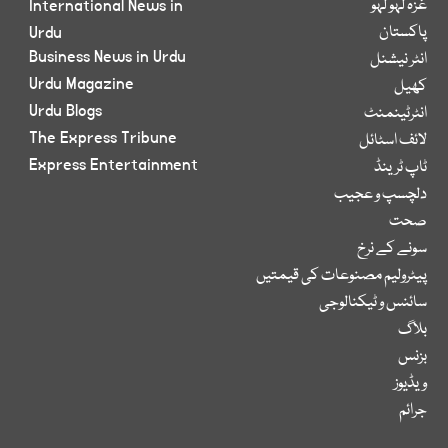
غزہ لہو لہو
International News in
پاکستان
Urdu
Business News in Urdu
انٹر نیشنل
Urdu Magazine
کھیل
Urdu Blogs
انٹرٹینمنٹ
The Express Tribune
لائف اسٹائل
Express Entertainment
ٹاپ ٹرینڈ
دلچسپ و عجیب
صحت
سونے کے نرخ
پیٹرولیم مصنوعات کی قیمتیں
سائنس و ٹیکنالوجی
بلاگ
بزنس
ویڈیوز
جرائم