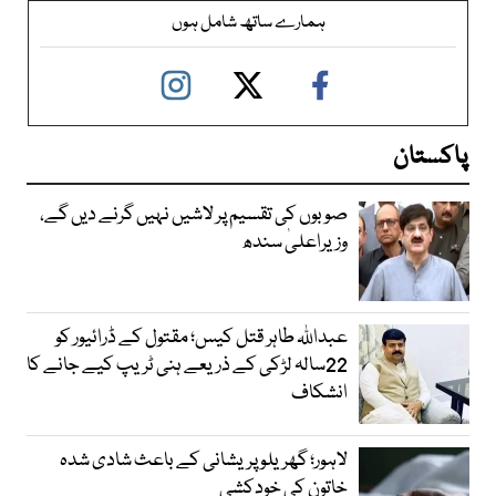
ہمارے ساتھ شامل ہوں
پاکستان
صوبوں کی تقسیم پر لاشیں نہیں گرنے دیں گے،
وزیراعلیٰ سندھ
عبداللہ طاہر قتل کیس؛ مقتول کے ڈرائیور کو
22سالہ لڑکی کے ذریعے ہنی ٹریپ کیے جانے کا
انشکاف
لاہور؛ گھریلو پریشانی کے باعث شادی شدہ
خاتون کی خودکشی