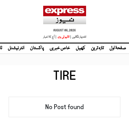
AUGUST 06, 2026
اشتہار لگائیں |
لائیو ٹی وی
| آج کا اخبار
صفحۂ اول
تازہ ترین
کھیل
خاص خبریں
پاکستان
انٹر نیشنل
ٹا
TIRE
No Post found