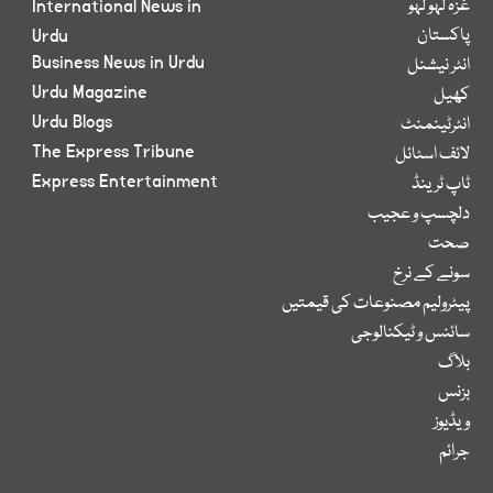
غزہ لہو لہو
International News in
پاکستان
Urdu
Business News in Urdu
انٹر نیشنل
Urdu Magazine
کھیل
Urdu Blogs
انٹرٹینمنٹ
The Express Tribune
لائف اسٹائل
Express Entertainment
ٹاپ ٹرینڈ
دلچسپ و عجیب
صحت
سونے کے نرخ
پیٹرولیم مصنوعات کی قیمتیں
سائنس و ٹیکنالوجی
بلاگ
بزنس
ویڈیوز
جرائم