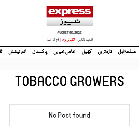
AUGUST 06, 2026
اشتہار لگائیں |
لائیو ٹی وی
| آج کا اخبار
صفحۂ اول
تازہ ترین
کھیل
خاص خبریں
پاکستان
انٹر نیشنل
ٹا
TOBACCO GROWERS
No Post found