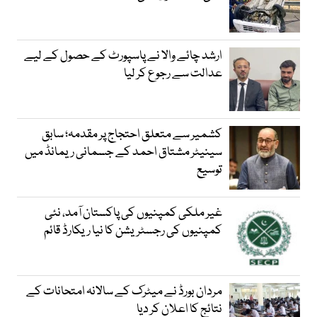
ارشد چائے والا نے پاسپورٹ کے حصول کے لیے
عدالت سے رجوع کر لیا
کشمیر سے متعلق احتجاج پر مقدمہ؛ سابق
سینیٹر مشتاق احمد کے جسمانی ریمانڈ میں
توسیع
غیر ملکی کمپنیوں کی پاکستان آمد، نئی
کمپنیوں کی رجسٹریشن کا نیا ریکارڈ قائم
مردان بورڈ نے میٹرک کے سالانہ امتحانات کے
نتائج کا اعلان کر دیا