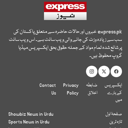
express.pk
خبروں اور حالات حاضرہ سے متعلق پاکستان کی
سب سے زیادہ وزٹ کی جانے والی ویب سائٹ ہے۔ اس ویب سائٹ
پر شائع شدہ تمام مواد کے جملہ حقوق بحق ایکسپریس میڈیا
گروپ محفوظ ہیں۔
ایکسپریس
ضابطہ
Privacy
Contact
کے بارے
اخلاق
Policy
Us
میں
صفحۂ اول
Showbiz News in Urdu
تازہ ترین
Sports News in Urdu