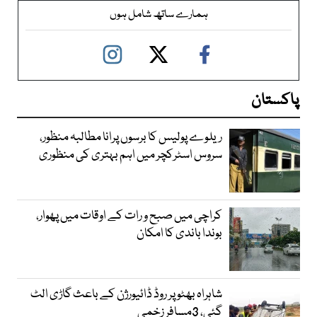
ہمارے ساتھ شامل ہوں
پاکستان
ریلوے پولیس کا برسوں پرانا مطالبہ منظور،
سروس اسٹرکچر میں اہم بہتری کی منظوری
کراچی میں صبح و رات کے اوقات میں پھوار،
بوندا باندی کا امکان
شاہراہ بھٹو پر روڈ ڈائیورژن کے باعث گاڑی الٹ
گئی، 3مسافر زخمی