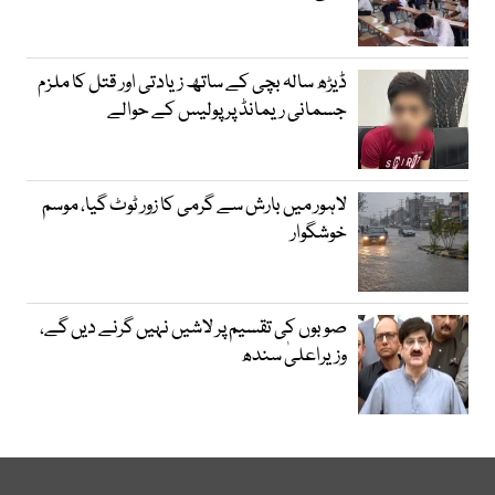
ڈیڑھ سالہ بچی کے ساتھ زیادتی اور قتل کا ملزم
جسمانی ریمانڈ پر پولیس کے حوالے
لاہور میں بارش سے گرمی کا زور ٹوٹ گیا، موسم
خوشگوار
صوبوں کی تقسیم پر لاشیں نہیں گرنے دیں گے،
وزیراعلیٰ سندھ