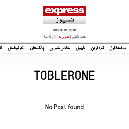
AUGUST 07, 2026
اشتہار لگائیں |
| آج کا اخبار
صفحۂ اول
تازہ ترین
کھیل
خاص خبریں
پاکستان
انٹر نیشنل
ٹا
TOBLERONE
No Post found