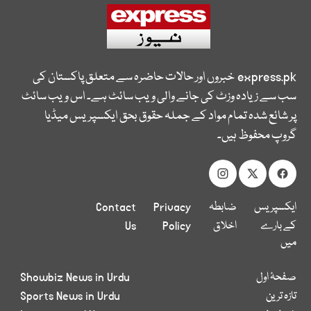
express.pk
خبروں اور حالات حاضرہ سے متعلق پاکستان کی
سب سے زیادہ وزٹ کی جانے والی ویب سائٹ ہے۔ اس ویب سائٹ
پر شائع شدہ تمام مواد کے جملہ حقوق بحق ایکسپریس میڈیا
گروپ محفوظ ہیں۔
ایکسپریس
ضابطہ
Privacy
Contact
کے بارے
اخلاق
Policy
Us
میں
صفحۂ اول
Showbiz News in Urdu
تازہ ترین
Sports News in Urdu