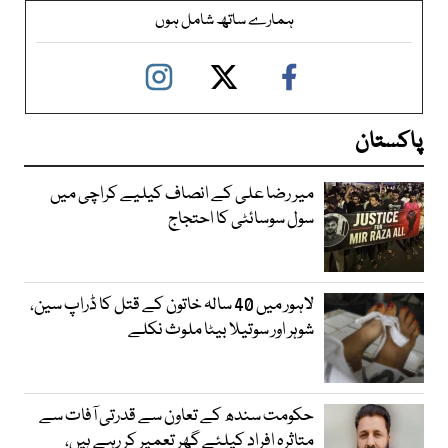
ہمارے ساتھ شامل ہوں
پاکستان
میر رضا علی کے انصاف کیلیے کراچی میں
سول سوسائٹی کا احتجاج
لاہور میں 40 سالہ خاتون کے قتل کا ڈراپ سین،
شوہر اور سوتیلا بیٹا ملوث نکلے
حکومت سندھ کے تعاون سے قدرتی آفات سے
متاثرہ افراد کیلئے گھر تعمیر کر رہے ہیں،