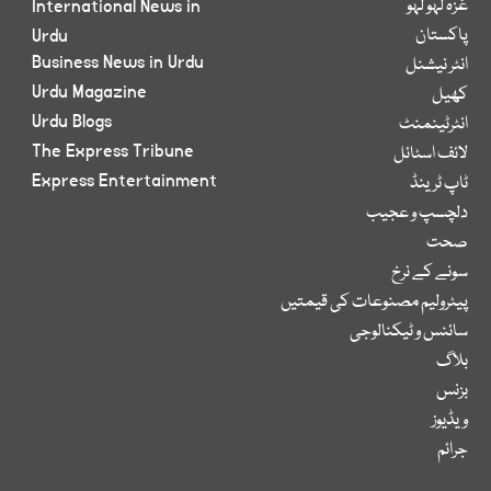
غزہ لہو لہو
International News in
پاکستان
Urdu
Business News in Urdu
انٹر نیشنل
Urdu Magazine
کھیل
Urdu Blogs
انٹرٹینمنٹ
The Express Tribune
لائف اسٹائل
Express Entertainment
ٹاپ ٹرینڈ
دلچسپ و عجیب
صحت
سونے کے نرخ
پیٹرولیم مصنوعات کی قیمتیں
سائنس و ٹیکنالوجی
بلاگ
بزنس
ویڈیوز
جرائم