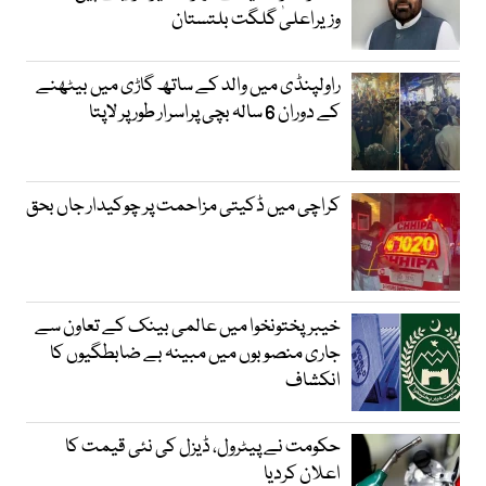
وزیراعلیٰ گلگت بلتستان
راولپنڈی میں والد کے ساتھ گاڑی میں بیٹھنے
کے دوران 6 سالہ بچی پراسرار طور پر لاپتا
کراچی میں ڈکیتی مزاحمت پر چوکیدار جاں بحق
خیبرپختونخوا میں عالمی بینک کے تعاون سے
جاری منصوبوں میں مبینہ بے ضابطگیوں کا
انکشاف
حکومت نے پیٹرول، ڈیزل کی نئی قیمت کا
اعلان کردیا