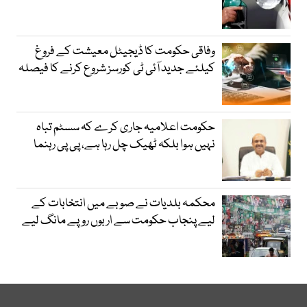
وفاقی حکومت کا ڈیجیٹل معیشت کے فروغ
کیلئے جدید آئی ٹی کورسز شروع کرنے کا فیصلہ
حکومت اعلامیہ جاری کرے کہ سسٹم تباہ
نہیں ہوا بلکہ ٹھیک چل رہا ہے، پی پی رہنما
محکمہ بلدیات نے صوبے میں انتخابات کے
لیے پنجاب حکومت سے اربوں روپے مانگ لیے