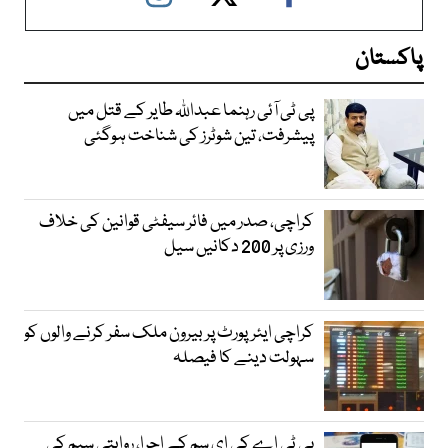
پاکستان
پی ٹی آئی رہنما عبداللہ طایر کے قتل میں
پیشرفت، تین شوٹرز کی شناخت ہوگئی
کراچی، صدر میں فائر سیفٹی قوانین کی خلاف
ورزی پر 200 دکانیں سیل
کراچی ایئرپورٹ پر بیرون ملک سفر کرنے والوں کو
سہولت دینے کا فیصلہ
پی ٹی اے کی ای سم کے اجرا، روایتی سیم کی