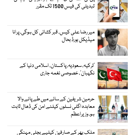
تبدیلی کی فیس 1500 تک مقرر
میر رضا علی کیس، قبر کشائی کل ہوگی، پرانا
میڈیکل بورڈ بحال
‘ترکیہ، سعودیہ، پاکستان، اسلامی دنیا کے
نگہبان’، خصوصی نغمہ جاری
حرمین شریفین کے سائے میں طے پانے والا
معاہدہ اگلی نسلوں کیلئے امن کی ڈھال ثابت
ہو، وزیراعظم
ملک بھر کے صارفین کیلیے بجلی مہنگی