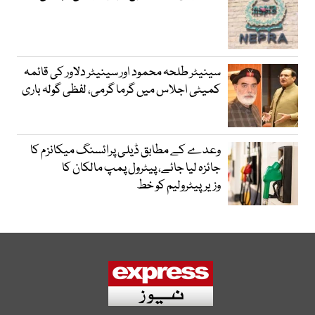
سینیٹر طلحہ محمود اور سینیٹر دلاور کی قائمہ
کمیٹی اجلاس میں گرما گرمی، لفظی گولہ باری
وعدے کے مطابق ڈیلی پرائسنگ میکانزم کا
جائزہ لیا جائے، پیٹرول پمپ مالکان کا
وزیرپیٹرولیم کو خط