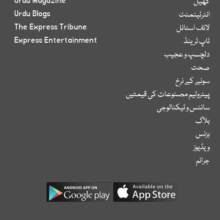
Urdu Magazine
کھیل
Urdu Blogs
انٹرٹینمنٹ
The Express Tribune
لائف اسٹائل
Express Entertainment
ٹاپ ٹرینڈ
دلچسپ و عجیب
صحت
سونے کے نرخ
پیٹرولیم مصنوعات کی قیمتیں
سائنس و ٹیکنالوجی
بلاگ
بزنس
ویڈیوز
جرائم