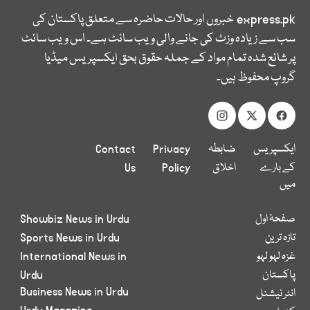
express.pk
خبروں اور حالات حاضرہ سے متعلق پاکستان کی
سب سے زیادہ وزٹ کی جانے والی ویب سائٹ ہے۔ اس ویب سائٹ
پر شائع شدہ تمام مواد کے جملہ حقوق بحق ایکسپریس میڈیا
گروپ محفوظ ہیں۔
ایکسپریس
ضابطہ
Privacy
Contact
کے بارے
اخلاق
Policy
Us
میں
صفحۂ اول
Showbiz News in Urdu
تازہ ترین
Sports News in Urdu
غزہ لہو لہو
International News in
پاکستان
Urdu
Business News in Urdu
انٹر نیشنل