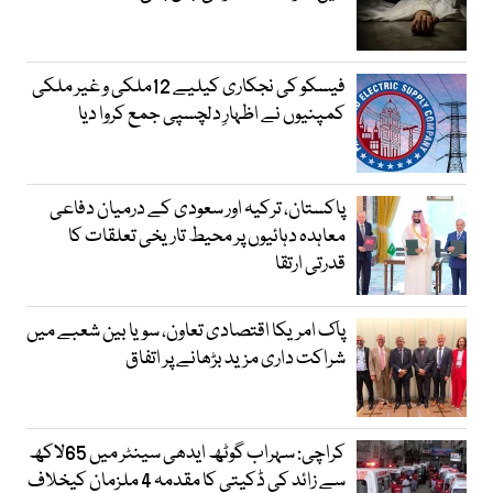
فیسکو کی نجکاری کیلیے 12ملکی و غیر ملکی
کمپنیوں نے اظہارِ دلچسپی جمع کروا دیا
پاکستان، ترکیہ اور سعودی کے درمیان دفاعی
معاہدہ دہائیوں پر محیط تاریخی تعلقات کا
قدرتی ارتقا
پاک امریکا اقتصادی تعاون، سویا بین شعبے میں
شراکت داری مزید بڑھانے پر اتفاق
کراچی: سہراب گوٹھ ایدھی سینٹر میں 65لاکھ
سے زائد کی ڈکیتی کا مقدمہ 4 ملزمان کیخلاف