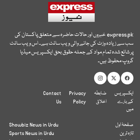
express.pk
خبروں اور حالات حاضرہ سے متعلق پاکستان کی
سب سے زیادہ وزٹ کی جانے والی ویب سائٹ ہے۔ اس ویب سائٹ
پر شائع شدہ تمام مواد کے جملہ حقوق بحق ایکسپریس میڈیا
گروپ محفوظ ہیں۔
ایکسپریس
ضابطہ
Privacy
Contact
کے بارے
اخلاق
Policy
Us
میں
صفحۂ اول
Showbiz News in Urdu
تازہ ترین
Sports News in Urdu