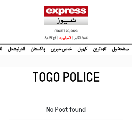
AUGUST 08, 2026
اشتہار لگائیں |
لائیو ٹی وی
| آج کا اخبار
صفحۂ اول
تازہ ترین
کھیل
خاص خبریں
پاکستان
انٹر نیشنل
ٹا
TOGO POLICE
No Post found