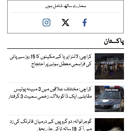
ہمارے ساتھ شامل ہوں
پاکستان
کراچی: لائنز ایریا کے مکینوں کا 15 روز سے پانی
کی فراہمی معطل ہونے پر احتجاج
کراچی: مختلف علاقوں میں 3 مبینہ پولیس
مقابلے، ایک ڈاکو ہلاک، زخمی سمیت 3 گرفتار
گوجرانوالہ: دو گروپوں کے درمیان فائرنگ کی زد
میں آکر 19 سالہ لڑکی جاں بحق