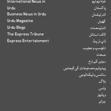
غزہ لہو لہو
International News in
پاکستان
Urdu
Business News in Urdu
انٹر نیشنل
Urdu Magazine
کھیل
Urdu Blogs
انٹرٹینمنٹ
The Express Tribune
لائف اسٹائل
Express Entertainment
ٹاپ ٹرینڈ
دلچسپ و عجیب
صحت
سونے کے نرخ
پیٹرولیم مصنوعات کی قیمتیں
سائنس و ٹیکنالوجی
بلاگ
بزنس
ویڈیوز
جرائم