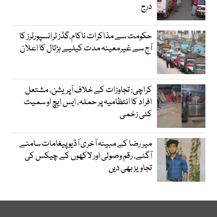
درج
حکومت سے مذاکرات ناکام،گڈز ٹرانسپورٹرز کا
آج سے غیرمعینہ مدت کیلیے ہڑتال کا اعلان
کراچی: تجاوزات کے خلاف آپریشن، مشتعل
افراد کا انتظامیہ پر حملہ، ایس ایچ او سمیت
کئی زخمی
میر رضا کے مبینہ آخری آڈیو پیغامات سامنے
آگئے، رقم وصولی اور لاکھوں کے چیکس کی
تجاویز بھی دیں