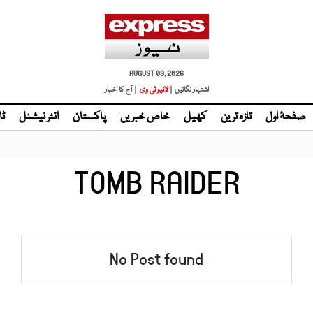
AUGUST 09, 2026
اشتہار لگائیں |
لائیو ٹی وی
| آج کا اخبار
صفحۂ اول
تازہ ترین
کھیل
خاص خبریں
پاکستان
انٹر نیشنل
ٹا
TOMB RAIDER
No Post found