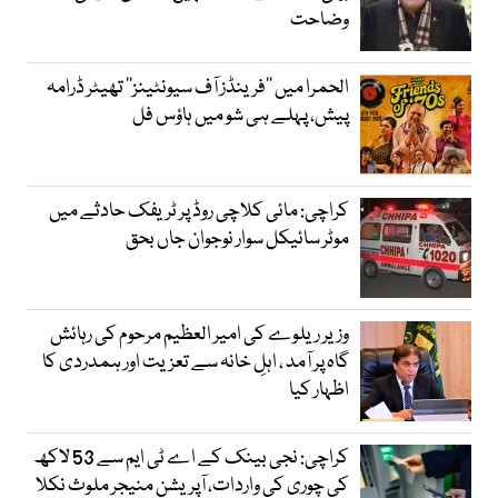
وضاحت
الحمرا میں ’’فرینڈز آف سیونٹینز‘‘ تھیٹر ڈرامہ
پیش، پہلے ہی شو میں ہاؤس فل
کراچی: مائی کلاچی روڈ پر ٹریفک حادثے میں
موٹر سائیکل سوار نوجوان جاں بحق
وزیر ریلوے کی امیر العظیم مرحوم کی رہائش
گاہ پر آمد ، اہلِ خانہ سے تعزیت اور ہمدردی کا
اظہار کیا
کراچی: نجی بینک کے اے ٹی ایم سے 53 لاکھ
کی چوری کی واردات، آپریشن منیجر ملوث نکلا