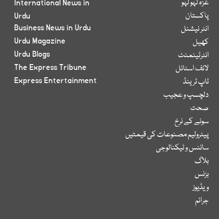
غزہ لہو لہو
International News in
پاکستان
Urdu
Business News in Urdu
انٹر نیشنل
Urdu Magazine
کھیل
Urdu Blogs
انٹرٹینمنٹ
The Express Tribune
لائف اسٹائل
Express Entertainment
ٹاپ ٹرینڈ
دلچسپ و عجیب
صحت
سونے کے نرخ
پیٹرولیم مصنوعات کی قیمتیں
سائنس و ٹیکنالوجی
بلاگ
بزنس
ویڈیوز
جرائم