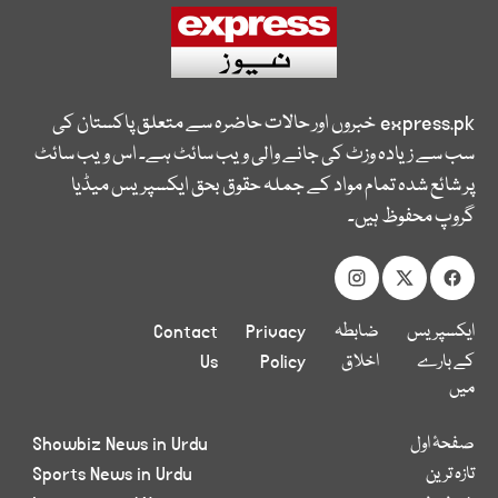
express.pk
خبروں اور حالات حاضرہ سے متعلق پاکستان کی
سب سے زیادہ وزٹ کی جانے والی ویب سائٹ ہے۔ اس ویب سائٹ
پر شائع شدہ تمام مواد کے جملہ حقوق بحق ایکسپریس میڈیا
گروپ محفوظ ہیں۔
ایکسپریس
ضابطہ
Privacy
Contact
کے بارے
اخلاق
Policy
Us
میں
صفحۂ اول
Showbiz News in Urdu
تازہ ترین
Sports News in Urdu