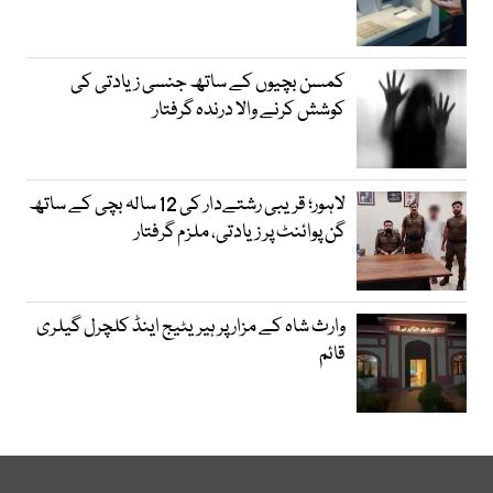
کمسن بچیوں کے ساتھ جنسی زیادتی کی
کوشش کرنے والا درندہ گرفتار
لاہور؛ قریبی رشتےدار کی 12 سالہ بچی کے ساتھ
گن پوائنٹ پر زیادتی، ملزم گرفتار
وارث شاہ کے مزار پر ہیریٹیج اینڈ کلچرل گیلری
قائم