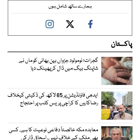
ہمارے ساتھ شامل ہوں
پاکستان
گجرات؛ نومولود جڑواں بہن بھائی کو ماں نے
شاپنگ بیگ میں ڈال کر پھینک دیا
ایدھی فاؤنڈیشن پر 65 لاکھ کی ڈکیتی کیخلاف
رضاکاروں کا کراچی پریس کلب پر احتجاج
معاہدہ مکہ خالصتاً دفاعی نوعیت کا ہے، کسی
بھی ملک کے خلاف نہیں، اسحاق ڈار کی