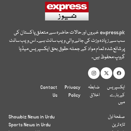
express.pk
خبروں اور حالات حاضرہ سے متعلق پاکستان کی
سب سے زیادہ وزٹ کی جانے والی ویب سائٹ ہے۔ اس ویب سائٹ
پر شائع شدہ تمام مواد کے جملہ حقوق بحق ایکسپریس میڈیا
گروپ محفوظ ہیں۔
ایکسپریس
ضابطہ
Privacy
Contact
کے بارے
اخلاق
Policy
Us
میں
صفحۂ اول
Showbiz News in Urdu
تازہ ترین
Sports News in Urdu