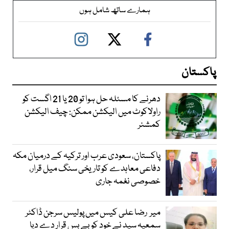
ہمارے ساتھ شامل ہوں
پاکستان
دھرنے کا مسئلہ حل ہوا تو 20 یا 21 اگست کو
راولاکوٹ میں الیکشن ممکن: چیف الیکشن
کمشنر
پاکستان، سعودی عرب اور ترکیہ کے درمیان مکہ
دفاعی معاہدے کو تاریخی سنگ میل قرار،
خصوصی نغمہ جاری
میر رضا علی کیس میں پولیس سرجن ڈاکٹر
سمعیہ سید نے خود کو بے بس قرار دے دیا