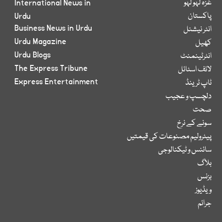
غزہ لہو لہو
International News in
پاکستان
Urdu
Business News in Urdu
انٹر نیشنل
Urdu Magazine
کھیل
Urdu Blogs
انٹرٹینمنٹ
The Express Tribune
لائف اسٹائل
Express Entertainment
ٹاپ ٹرینڈ
دلچسپ و عجیب
صحت
سونے کے نرخ
پیٹرولیم مصنوعات کی قیمتیں
سائنس و ٹیکنالوجی
بلاگ
بزنس
ویڈیوز
جرائم