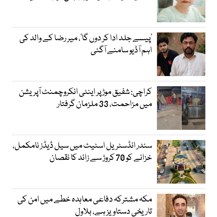
’پیسے جلد ادا کر دوں گا‘، میر رضا کے والد کی
اہم آڈیو سامنے آگئی
کراچی: شفیق موڑ پر اینٹی انکروچمنٹ آپریشن
میں مزاحمت، 33 ملزمان گرفتار
سندر انڈسٹریل اسٹیٹ میں سیل ڈیڈز نامکمل،
خزانے کو 70 کروڑ سے زائد کا نقصان
مکہ مشترکہ دفاعی معاہدہ خطے میں امن کی
تاریخی دستاویز ہے، بلاول