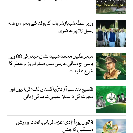
وزیر اعظم شہباز شریف کی وفد کے ہمراہ روضہ
رسول ﷺ پر حاضری
میجر طفیل محمد شہید نشان حیدر کی 68 ویں
برسی آج منائی جارہی ہے، صدر اور وزیراعظم کا
خراج عقیدت
تقسیمِ ہند سے آزادیٔ پاکستان تک؛ قربانیوں اور
ہجرت کی داستان عینی شاہد کی زبانی
79واں یومِ آزادی؛ عزم، قربانی، اتحاد اور روشن
مستقبل کا جشن