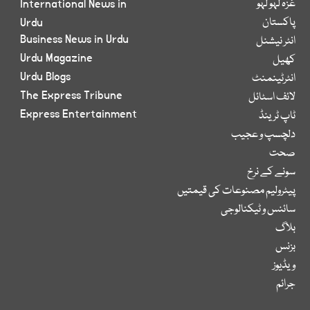
غزہ لہو لہو
International News in
پاکستان
Urdu
Business News in Urdu
انٹر نیشنل
Urdu Magazine
کھیل
Urdu Blogs
انٹرٹینمنٹ
The Express Tribune
لائف اسٹائل
Express Entertainment
ٹاپ ٹرینڈ
دلچسپ و عجیب
صحت
سونے کے نرخ
پیٹرولیم مصنوعات کی قیمتیں
سائنس و ٹیکنالوجی
بلاگ
بزنس
ویڈیوز
جرائم