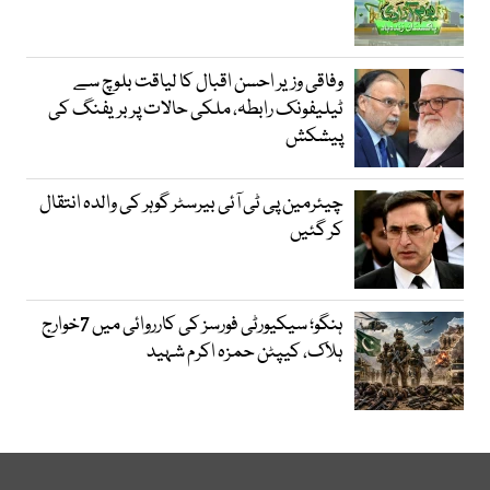
وفاقی وزیر احسن اقبال کا لیاقت بلوچ سے
ٹیلیفونک رابطہ، ملکی حالات پر بریفنگ کی
پیشکش
چیئرمین پی ٹی آئی بیرسٹر گوہر کی والدہ انتقال
کر گئیں
ہنگو؛ سیکیورٹی فورسز کی کارروائی میں 7خوارج
ہلاک، کیپٹن حمزہ اکرم شہید