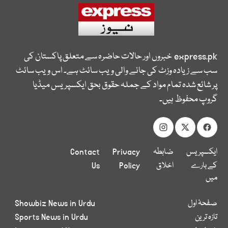
express.pk
خبروں اور حالات حاضرہ سے متعلق پاکستان کی
سب سے زیادہ وزٹ کی جانے والی ویب سائٹ ہے۔ اس ویب سائٹ
پر شائع شدہ تمام مواد کے جملہ حقوق بحق ایکسپریس میڈیا
گروپ محفوظ ہیں۔
ایکسپریس
ضابطہ
Privacy
Contact
کے بارے
اخلاق
Policy
Us
میں
صفحۂ اول
Showbiz News in Urdu
تازہ ترین
Sports News in Urdu