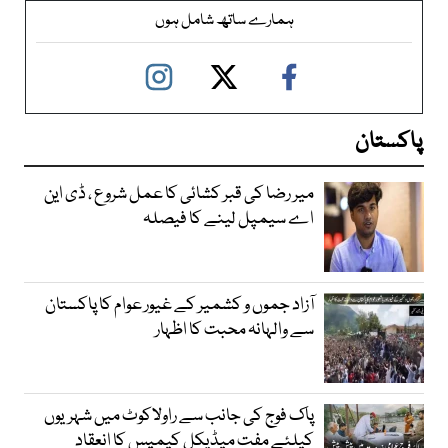
ہمارے ساتھ شامل ہوں
پاکستان
میر رضا کی قبر کشائی کا عمل شروع ، ڈی این
اے سیمپل لینے کا فیصلہ
آزاد جموں و کشمیر کے غیور عوام کا پاکستان
سے والہانہ محبت کا اظہار
پاک فوج کی جانب سے راولاکوٹ میں شہریوں
کیلئے مفت میڈیکل کیمپس کا انعقاد