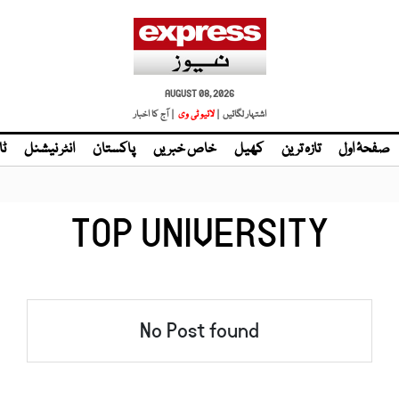
AUGUST 08, 2026
اشتہار لگائیں |
لائیو ٹی وی
| آج کا اخبار
صفحۂ اول
تازہ ترین
کھیل
خاص خبریں
پاکستان
انٹر نیشنل
ٹا
TOP UNIVERSITY
No Post found