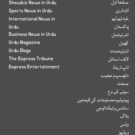
صفحۂ اول
Showbiz News in Urdu
تازہ ترین
Sports News in Urdu
غزہ لہو لہو
International News in
پاکستان
Urdu
Business News in Urdu
انٹر نیشنل
Urdu Magazine
کھیل
Urdu Blogs
انٹرٹینمنٹ
The Express Tribune
لائف اسٹائل
Express Entertainment
ٹاپ ٹرینڈ
دلچسپ و عجیب
صحت
سونے کے نرخ
پیٹرولیم مصنوعات کی قیمتیں
سائنس و ٹیکنالوجی
بلاگ
بزنس
ویڈیوز