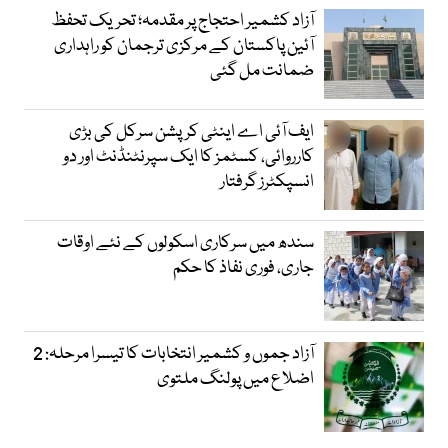
آزاد کشمیر احتجاج پر مقدمہ؛ تحریک تحفظ
آئین پاکستان کے مرکزی ترجمان کو راہداری
ضمانت مل گئی
ایف آئی اے اینٹی کرپشن سرکل کی بڑی
کارروائی، کسٹمز کا ایک سپرنٹنڈنٹ اور دو
انسپکٹرز گرفتار
سندھ میں سرکاری اسکولوں کے نئے اوقات
جاری، فوری نفاذ کا حکم
آزاد جموں و کشمیر انتخابات کا تیسرا مرحلہ: 2
اضلاع میں پولنگ ملتوی