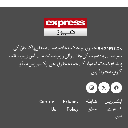
express.pk
خبروں اور حالات حاضرہ سے متعلق پاکستان کی
سب سے زیادہ وزٹ کی جانے والی ویب سائٹ ہے۔ اس ویب سائٹ
پر شائع شدہ تمام مواد کے جملہ حقوق بحق ایکسپریس میڈیا
گروپ محفوظ ہیں۔
ایکسپریس
ضابطہ
Privacy
Contact
کے بارے
اخلاق
Policy
Us
میں