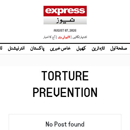
AUGUST 07, 2026
اشتہار لگائیں |
لائیو ٹی وی
| آج کا اخبار
صفحۂ اول
تازہ ترین
کھیل
خاص خبریں
پاکستان
انٹر نیشنل
ٹا
TORTURE
PREVENTION
No Post found