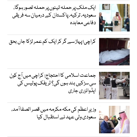
ایک ملک پر حملہ تینوں پر حملہ تصور ہوگا،
سعودیہ، ترکیہ، پاکستان کے درمیان سہ فریقی
دفاعی معاہدہ
کراچی؛ پہاڑ سے گر کر ایک کم عمر لڑکا جاں بحق
جماعت اسلامی کا احتجاج: کراچی میں آج کون
سی سڑکیں بند ہوں گی؟ ٹریفک پولیس کی
ایڈوائزری جاری
وزیرِ اعظم کی مکہ مکرمہ میں قصر الصفا آمد،
سعودی ولی عہد نے استقبال کیا