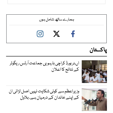
ہمارے ساتھ شامل ہوں
پاکستان
اںٹر بورڈ کراچی بارہویں جماعت آرٹس ریگولر
کے نتائج کا اعلان
وزیراعظم سے کوئی شکایت نہیں اصل لڑائی ان
کے اپنے خاندان کے درمیان ہے، بلاول