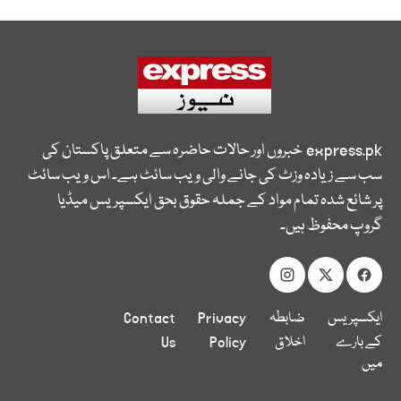
express.pk
خبروں اور حالات حاضرہ سے متعلق پاکستان کی
سب سے زیادہ وزٹ کی جانے والی ویب سائٹ ہے۔ اس ویب سائٹ
پر شائع شدہ تمام مواد کے جملہ حقوق بحق ایکسپریس میڈیا
گروپ محفوظ ہیں۔
ایکسپریس
ضابطہ
Privacy
Contact
کے بارے
اخلاق
Policy
Us
میں