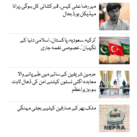
میر رضا علی کیس، قبر کشائی کل ہوگی، پرانا
میڈیکل بورڈ بحال
‘ترکیہ، سعودیہ، پاکستان، اسلامی دنیا کے
نگہبان’، خصوصی نغمہ جاری
حرمین شریفین کے سائے میں طے پانے والا
معاہدہ اگلی نسلوں کیلئے امن کی ڈھال ثابت
ہو، وزیراعظم
ملک بھر کے صارفین کیلیے بجلی مہنگی