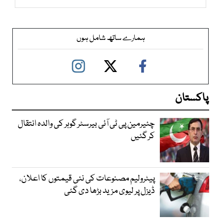
ہمارے ساتھ شامل ہوں
پاکستان
چئیرمین پی ٹی آئی بیرسٹر گوہر کی والدہ انتقال
کر گئیں
پیٹرولیم مصنوعات کی نئی قیمتوں کا اعلان،
ڈیزل پر لیوی مزید بڑھا دی گئی