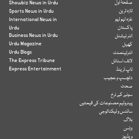
صفحۂ اول
Showbiz News in Urdu
تازہ ترین
Sports News in Urdu
غزہ لہو لہو
International News in
پاکستان
Urdu
Business News in Urdu
انٹر نیشنل
Urdu Magazine
کھیل
Urdu Blogs
انٹرٹینمنٹ
The Express Tribune
لائف اسٹائل
Express Entertainment
ٹاپ ٹرینڈ
دلچسپ و عجیب
صحت
سونے کے نرخ
پیٹرولیم مصنوعات کی قیمتیں
سائنس و ٹیکنالوجی
بلاگ
بزنس
ویڈیوز