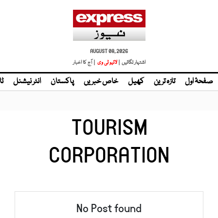
AUGUST 08, 2026
اشتہار لگائیں |
لائیو ٹی وی
| آج کا اخبار
صفحۂ اول
تازہ ترین
کھیل
خاص خبریں
پاکستان
انٹر نیشنل
ٹا
TOURISM
CORPORATION
No Post found