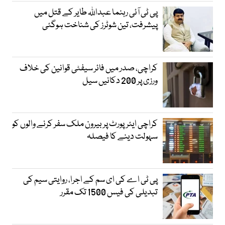
پی ٹی آئی رہنما عبداللہ طایر کے قتل میں
پیشرفت، تین شوٹرز کی شناخت ہوگئی
کراچی، صدر میں فائر سیفٹی قوانین کی خلاف
ورزی پر 200 دکانیں سیل
کراچی ایئرپورٹ پر بیرون ملک سفر کرنے والوں کو
سہولت دینے کا فیصلہ
پی ٹی اے کی ای سم کے اجرا، روایتی سیم کی
تبدیلی کی فیس 1500 تک مقرر