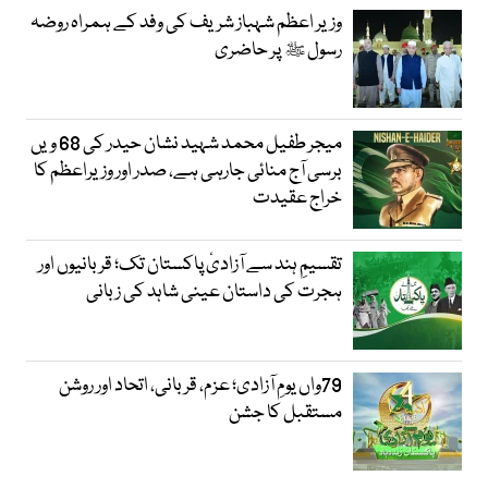
وزیر اعظم شہباز شریف کی وفد کے ہمراہ روضہ
رسول ﷺ پر حاضری
میجر طفیل محمد شہید نشان حیدر کی 68 ویں
برسی آج منائی جارہی ہے، صدر اور وزیراعظم کا
خراج عقیدت
تقسیمِ ہند سے آزادیٔ پاکستان تک؛ قربانیوں اور
ہجرت کی داستان عینی شاہد کی زبانی
79واں یومِ آزادی؛ عزم، قربانی، اتحاد اور روشن
مستقبل کا جشن