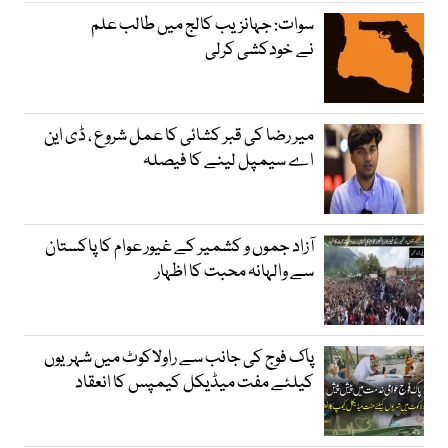
سوات: جہانزیب کالج میں طالب علم
نے خودکشی کرلی
میر رضا کی قبر کشائی کا عمل شروع ، ڈی این
اے سیمپل لینے کا فیصلہ
آزاد جموں و کشمیر کے غیور عوام کا پاکستان
سے والہانہ محبت کا اظہار
پاک فوج کی جانب سے راولاکوٹ میں شہریوں
کیلئے مفت میڈیکل کیمپس کا انعقاد