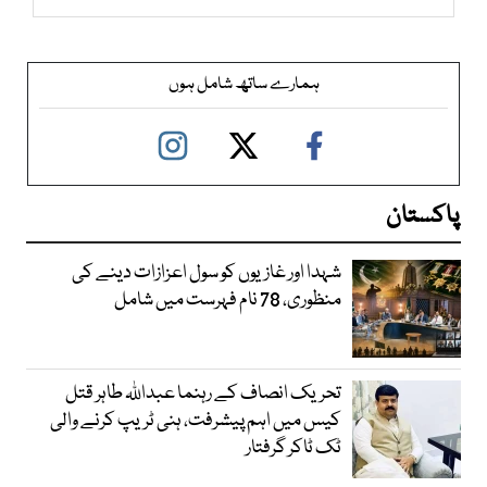
ہمارے ساتھ شامل ہوں
پاکستان
شہدا اور غازیوں کو سول اعزازات دینے کی
منظوری، 78 نام فہرست میں شامل
تحریک انصاف کے رہنما عبداللہ طاہر قتل
کیس میں اہم پیشرفت، ہنی ٹریپ کرنے والی
ٹک ٹاکر گرفتار