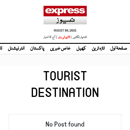
AUGUST 08, 2026
اشتہار لگائیں |
لائیو ٹی وی
| آج کا اخبار
صفحۂ اول
تازہ ترین
کھیل
خاص خبریں
پاکستان
انٹر نیشنل
ٹا
TOURIST
DESTINATION
No Post found