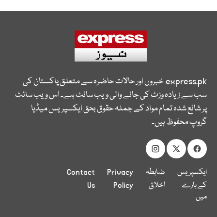
express.pk
خبروں اور حالات حاضرہ سے متعلق پاکستان کی
سب سے زیادہ وزٹ کی جانے والی ویب سائٹ ہے۔ اس ویب سائٹ
پر شائع شدہ تمام مواد کے جملہ حقوق بحق ایکسپریس میڈیا
گروپ محفوظ ہیں۔
ایکسپریس
ضابطہ
Privacy
Contact
کے بارے
اخلاق
Policy
Us
میں