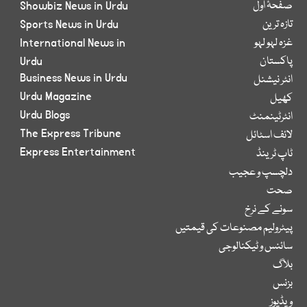
صفحۂ اول
Showbiz News in Urdu
تازہ ترین
Sports News in Urdu
غزہ لہو لہو
International News in
پاکستان
Urdu
Business News in Urdu
انٹر نیشنل
Urdu Magazine
کھیل
Urdu Blogs
انٹرٹینمنٹ
The Express Tribune
لائف اسٹائل
Express Entertainment
ٹاپ ٹرینڈ
دلچسپ و عجیب
صحت
سونے کے نرخ
پیٹرولیم مصنوعات کی قیمتیں
سائنس و ٹیکنالوجی
بلاگ
بزنس
ویڈیوز