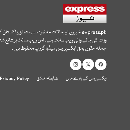
express.pk
خبروں اور حالات حاضرہ سے متعلق پاکستان 
وزٹ کی جانے والی ویب سائٹ ہے۔ اس ویب سائٹ پر شائع شدہ
جملہ حقوق بحق ایکسپریس میڈیا گروپ محفوظ ہیں۔
ایکسپریس کے بارے میں
ضابطہ اخلاق
Privacy Policy