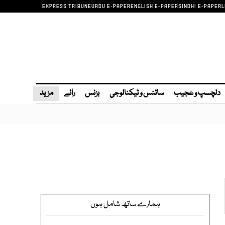
EXPRESS TRIBUNE
URDU E-PAPER
ENGLISH E-PAPER
SINDHI E-PAPER
L
دلچسپ و عجیب
سائنس و ٹیکنالوجی
بزنس
رائے
مزید
ہمارے ساتھ شامل ہوں