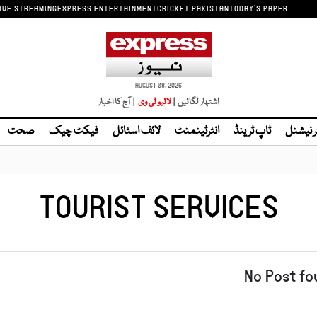
IVE STREAMING
EXPRESS ENTERTAINMENT
CRICKET PAKISTAN
TODAY'S PAPER
AUGUST 08, 2026
اشتہار لگائیں |
لائیو ٹی وی
| آج کا اخبار
ر نیشنل
ٹاپ ٹرینڈ
انٹرٹینمنٹ
لائف اسٹائل
فیکٹ چیک
صحت
TOURIST SERVICES
No Post fo