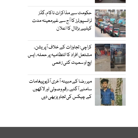
حکومت سے مذاکرات ناکام،گڈز
ٹرانسپورٹرز کا آج سے غیرمعینہ مدت
کیلیے ہڑتال کا اعلان
کراچی: تجاوزات کے خلاف آپریشن،
مشتعل افراد کا انتظامیہ پر حملہ، ایس
ایچ او سمیت کئی زخمی
میر رضا کے مبینہ آخری آڈیو پیغامات
سامنے آگئے، رقم وصولی اور لاکھوں
کے چیکس کی تجاویز بھی دیں