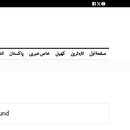
صفحۂ اول
تازہ ترین
کھیل
خاص خبریں
پاکستان
انٹ
und