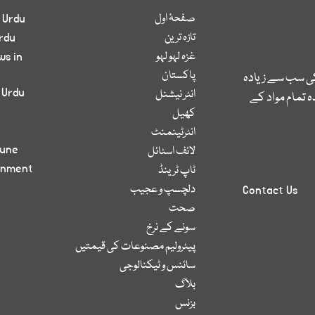
صفحۂ اول
 Urdu
تازہ ترین
rdu
غزہ لہو لہو
ws in
پاکستان
کی سب سے زیادہ
 Urdu
انٹر نیشنل
 تمام مواد کے
کھیل
انٹرٹینمنٹ
bune
لائف اسٹائل
inment
ٹاپ ٹرینڈ
دلچسپ و عجیب
Contact Us
صحت
سونے کے نرخ
پیٹرولیم مصنوعات کی قیمتیں
سائنس و ٹیکنالوجی
بلاگ
بزنس