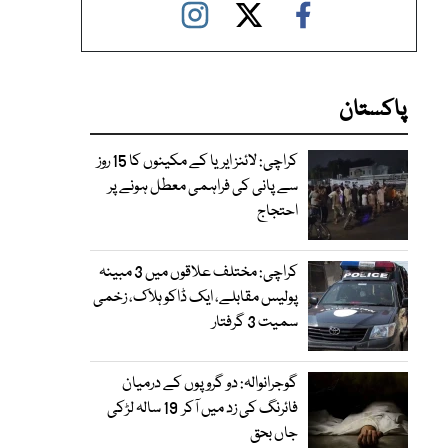
پاکستان
کراچی: لائنز ایریا کے مکینوں کا 15 روز
سے پانی کی فراہمی معطل ہونے پر
احتجاج
کراچی: مختلف علاقوں میں 3 مبینہ
پولیس مقابلے، ایک ڈاکو ہلاک، زخمی
سمیت 3 گرفتار
گوجرانوالہ: دو گروپوں کے درمیان
فائرنگ کی زد میں آکر 19 سالہ لڑکی
جاں بحق