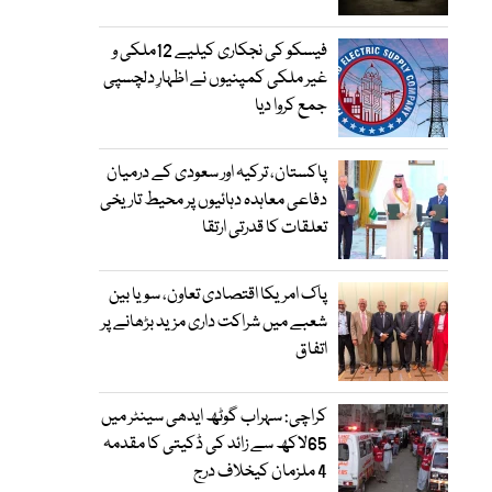
فیسکو کی نجکاری کیلیے 12ملکی و
غیر ملکی کمپنیوں نے اظہارِ دلچسپی
جمع کروا دیا
پاکستان، ترکیہ اور سعودی کے درمیان
دفاعی معاہدہ دہائیوں پر محیط تاریخی
تعلقات کا قدرتی ارتقا
پاک امریکا اقتصادی تعاون، سویا بین
شعبے میں شراکت داری مزید بڑھانے پر
اتفاق
کراچی: سہراب گوٹھ ایدھی سینٹر میں
65لاکھ سے زائد کی ڈکیتی کا مقدمہ
4 ملزمان کیخلاف درج