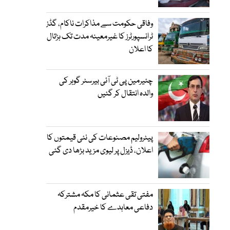
وفاقی حکومت سے مذاکرات ناکام، گڈز
ٹرانسپورٹرز کا غیرمعینہ مدت تک ہڑتال
کا اعلان
چئیرمین پی ٹی آئی بیرسٹر گوہر کی
والدہ انتقال کر گئیں
پیٹرولیم مصنوعات کی نئی قیمتوں کا
اعلان، ڈیزل پر لیوی مزید بڑھا دی گئی
مفتی تقی عثمانی کا مکہ مشترکہ
دفاعی معاہدے کا خیرمقدم