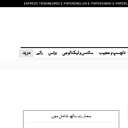
EXPRESS TRIBUNE
URDU E-PAPER
ENGLISH E-PAPER
SINDHI E-PAPER
L
دلچسپ و عجیب
سائنس و ٹیکنالوجی
بزنس
رائے
مزید
ہمارے ساتھ شامل ہوں