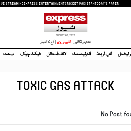
IVE STREAMING
EXPRESS ENTERTAINMENT
CRICKET PAKISTAN
TODAY'S PAPER
AUGUST 08, 2026
اشتہار لگائیں |
لائیو ٹی وی
| آج کا اخبار
ر نیشنل
ٹاپ ٹرینڈ
انٹرٹینمنٹ
لائف اسٹائل
فیکٹ چیک
صحت
TOXIC GAS ATTACK
No Post fo