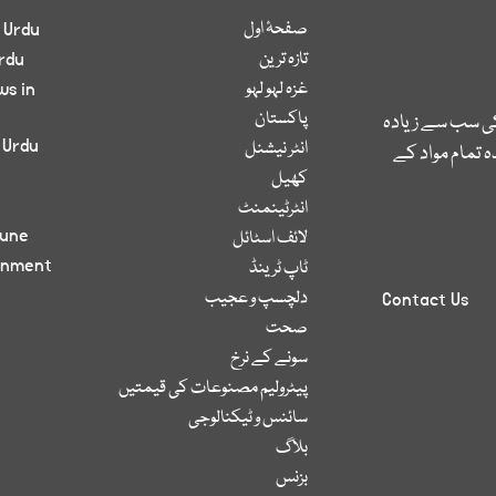
صفحۂ اول
 Urdu
تازہ ترین
rdu
غزہ لہو لہو
ws in
پاکستان
کی سب سے زیادہ
 Urdu
انٹر نیشنل
 تمام مواد کے
کھیل
انٹرٹینمنٹ
bune
لائف اسٹائل
inment
ٹاپ ٹرینڈ
دلچسپ و عجیب
Contact Us
صحت
سونے کے نرخ
پیٹرولیم مصنوعات کی قیمتیں
سائنس و ٹیکنالوجی
بلاگ
بزنس