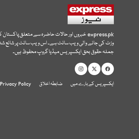
express.pk
خبروں اور حالات حاضرہ سے متعلق پاکستان 
وزٹ کی جانے والی ویب سائٹ ہے۔ اس ویب سائٹ پر شائع شدہ
جملہ حقوق بحق ایکسپریس میڈیا گروپ محفوظ ہیں۔
ایکسپریس کے بارے میں
ضابطہ اخلاق
Privacy Policy