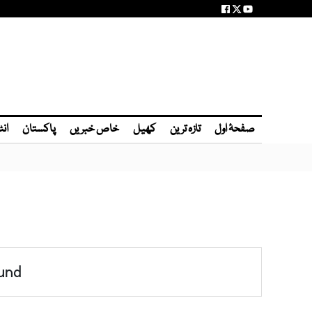
صفحۂ اول
تازہ ترین
کھیل
خاص خبریں
پاکستان
انٹ
und