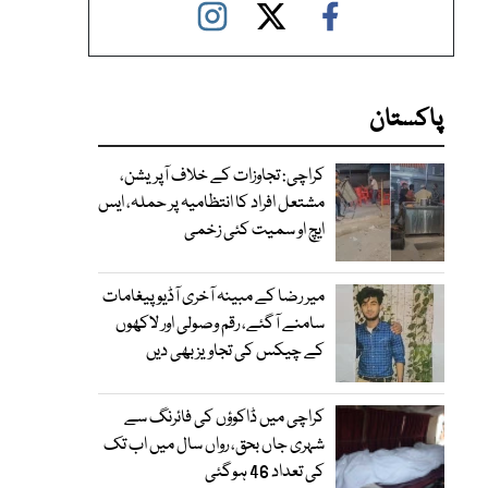
پاکستان
کراچی: تجاوزات کے خلاف آپریشن،
مشتعل افراد کا انتظامیہ پر حملہ، ایس
ایچ او سمیت کئی زخمی
میر رضا کے مبینہ آخری آڈیو پیغامات
سامنے آگئے، رقم وصولی اور لاکھوں
کے چیکس کی تجاویز بھی دیں
کراچی میں ڈاکوؤں کی فائرنگ سے
شہری جاں بحق، رواں سال میں اب تک
کی تعداد 46 ہوگئی