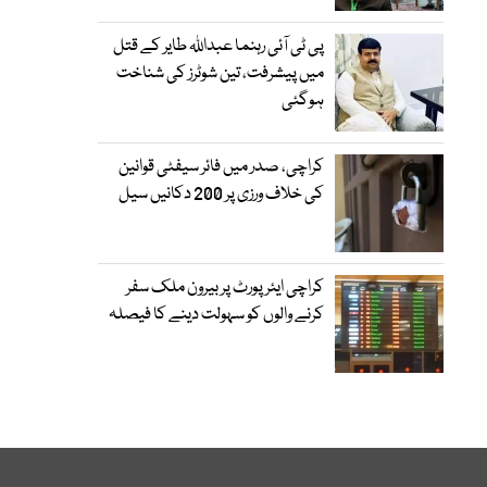
پی ٹی آئی رہنما عبداللہ طایر کے قتل
میں پیشرفت، تین شوٹرز کی شناخت
ہوگئی
کراچی، صدر میں فائر سیفٹی قوانین
کی خلاف ورزی پر 200 دکانیں سیل
کراچی ایئرپورٹ پر بیرون ملک سفر
کرنے والوں کو سہولت دینے کا فیصلہ