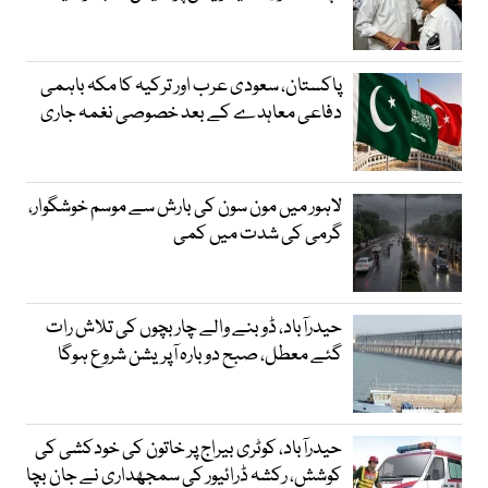
پاکستان، سعودی عرب اور ترکیہ کا مکہ باہمی
دفاعی معاہدے کے بعد خصوصی نغمہ جاری
لاہور میں مون سون کی بارش سے موسم خوشگوار،
گرمی کی شدت میں کمی
حیدرآباد، ڈوبنے والے چار بچوں کی تلاش رات
گئے معطل، صبح دوبارہ آپریشن شروع ہوگا
حیدرآباد، کوٹری بیراج پر خاتون کی خودکشی کی
کوشش، رکشہ ڈرائیور کی سمجھداری نے جان بچا