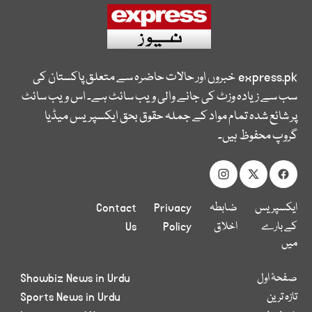
express.pk
خبروں اور حالات حاضرہ سے متعلق پاکستان کی
سب سے زیادہ وزٹ کی جانے والی ویب سائٹ ہے۔ اس ویب سائٹ
پر شائع شدہ تمام مواد کے جملہ حقوق بحق ایکسپریس میڈیا
گروپ محفوظ ہیں۔
ایکسپریس
ضابطہ
Privacy
Contact
کے بارے
اخلاق
Policy
Us
میں
صفحۂ اول
Showbiz News in Urdu
تازہ ترین
Sports News in Urdu