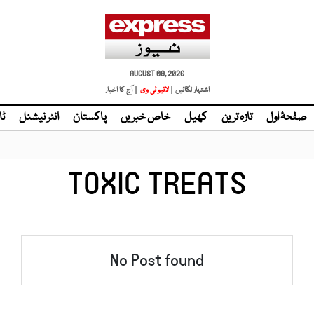
AUGUST 09, 2026
اشتہار لگائیں |
لائیو ٹی وی
| آج کا اخبار
صفحۂ اول
تازہ ترین
کھیل
خاص خبریں
پاکستان
انٹر نیشنل
ٹا
TOXIC TREATS
No Post found