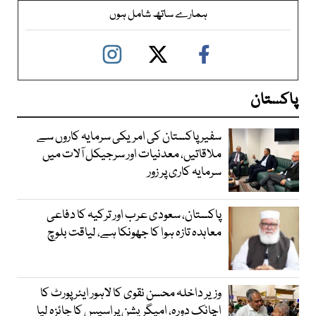
ہمارے ساتھ شامل ہوں
پاکستان
سفیر پاکستان کی امریکی سرمایہ کاروں سے
ملاقاتیں، معدنیات اور سرجیکل آلات میں
سرمایہ کاری پر زور
پاکستان، سعودی عرب اور ترکیہ کا دفاعی
معاہدہ تازہ ہوا کا جھونکا ہے، لیاقت بلوچ
وزیر داخلہ محسن نقوی کا لاہور ایئر پورٹ کا
اچانک دورہ، امیگریشن پراسیس کا جائزہ لیا