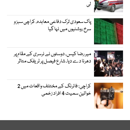
لی
پاک سعودی ترک دفاعی معاہدہ، کراچی سبز و
سرخ روشنیوں میں نہا گیا
میر رضا کیس، دوستوں نے نرسری کے مقام پر
دھرنا دے دیا، شارع فیصل پر ٹریفک متاثر
کراچی: فائرنگ کے مختلف واقعات میں 2
خواتین سمیت 4 افراد زخمی