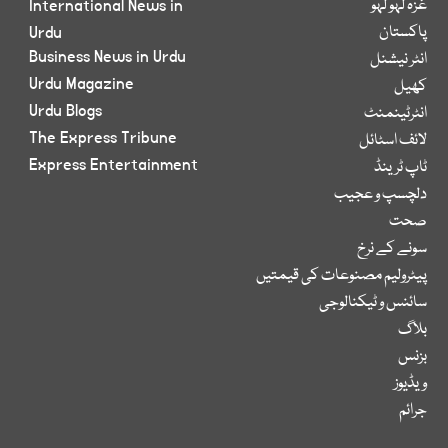
غزہ لہو لہو
International News in
پاکستان
Urdu
Business News in Urdu
انٹر نیشنل
Urdu Magazine
کھیل
Urdu Blogs
انٹرٹینمنٹ
The Express Tribune
لائف اسٹائل
Express Entertainment
ٹاپ ٹرینڈ
دلچسپ و عجیب
صحت
سونے کے نرخ
پیٹرولیم مصنوعات کی قیمتیں
سائنس و ٹیکنالوجی
بلاگ
بزنس
ویڈیوز
جرائم